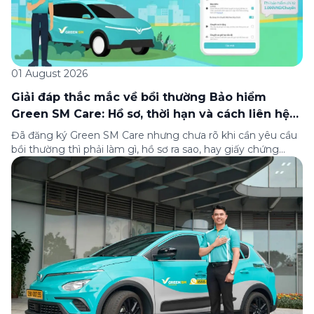
01 August 2026
Giải đáp thắc mắc về bồi thường Bảo hiểm
Green SM Care: Hồ sơ, thời hạn và cách liên hệ
hỗ trợ
Đã đăng ký Green SM Care nhưng chưa rõ khi cần yêu cầu
bồi thường thì phải làm gì, hồ sơ ra sao, hay giấy chứng
nhận bảo hiểm tìm ở đâu? Bài viết này tổng hợp đầy đủ các
câu hỏi thường gặp nhất về quy trình bồi thường và hỗ trợ
của Green […]