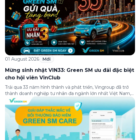
01 August 2026
Mới
Mừng sinh nhật VIN33: Green SM ưu đãi đặc biệt
cho hội viên VinClub
Trải qua 33 năm hình thành và phát triển, Vingroup đã trở
thành doanh nghiệp tư nhân đa ngành lớn nhất Việt Nam,
lọt Top 30 doanh nghiệp lớn nhất Đông Nam Á theo bảng
xếp hạng của Tạp chí Fortune (Mỹ). Nhân kỷ niệm 33 năm
thành lập (8/8/1993 đến 8/8/2026), Green SM trân […]