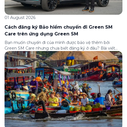
01 August 2026
Cách đăng ký Bảo hiểm chuyến đi Green SM
Care trên ứng dụng Green SM
Bạn muốn chuyến đi của mình được bảo vệ thêm bởi
Green SM Care nhưng chưa biết đăng ký ở đâu? Bài viết
dưới đây sẽ hướng dẫn chi tiết cách tham gia (và hủy tham
gia) gói bảo hiểm này ngay trên ứng dụng Green SM, cùng
những lưu ý quan trọng trước khi […]