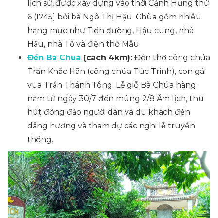
lịch sử, được xây dựng vào thời Cảnh Hưng thứ
6 (1745) bởi bà Ngô Thị Hậu. Chùa gồm nhiều
hạng mục như Tiền đường, Hậu cung, nhà
Hậu, nhà Tổ và điện thờ Mẫu.
Đền Bà Chúa
(cách 4km):
Đền thờ công chúa
Trần Khắc Hãn (công chúa Túc Trinh), con gái
vua Trần Thánh Tông. Lễ giỗ Bà Chúa hàng
năm từ ngày 30/7 đến mùng 2/8 Âm lịch, thu
hút đông đảo người dân và du khách đến
dâng hương và tham dự các nghi lễ truyền
thống.