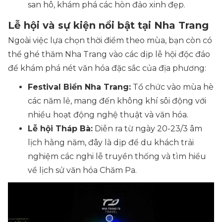
san hô, khám phá các hòn đảo xinh đẹp.
Lễ hội và sự kiện nổi bật tại Nha Trang
Ngoài việc lựa chọn thời điểm theo mùa, bạn còn có
thể ghé thăm Nha Trang vào các dịp lễ hội độc đáo
để khám phá nét văn hóa đặc sắc của địa phương:
Festival Biển Nha Trang:
Tổ chức vào mùa hè
các năm lẻ, mang đến không khí sôi động với
nhiều hoạt động nghệ thuật và văn hóa.
Lễ hội Tháp Bà:
Diễn ra từ ngày 20-23/3 âm
lịch hằng năm, đây là dịp để du khách trải
nghiệm các nghi lễ truyền thống và tìm hiểu
về lịch sử văn hóa Chăm Pa.