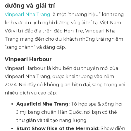
dưỡng và giải trí
Vinpearl Nha Trang
là một “thương hiệu” lớn trong
lĩnh vực du lịch nghỉ dưỡng và giải trí tại Việt Nam.
Với vị trí đắc địa trên đảo Hòn Tre, Vinpearl Nha
Trang mang đến cho du khách những trải nghiệm
“sang chảnh” và đẳng cấp.
Vinpearl Harbour
Vinpearl Harbour là khu bến du thuyền mới của
Vinpearl Nha Trang, được khai trương vào năm
2024. Nơi đây có không gian hiện đại, sang trọng với
nhiều dịch vụ cao cấp:
Aquafield Nha Trang:
Tổ hợp spa & xông hơi
Jimjilbang chuẩn Hàn Quốc, nơi bạn có thể
thư giãn và tái tạo năng lượng.
Stunt Show Rise of the Mermaid:
Show diễn