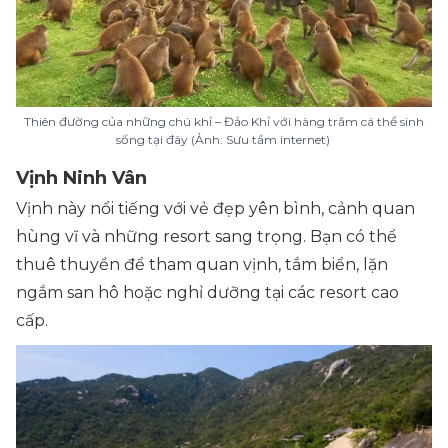
Thiên đường của những chú khỉ – Đảo Khỉ với hàng trăm cá thể sinh
sống tại đây (Ảnh: Sưu tầm internet)
Vịnh Ninh Vân
Vịnh này nổi tiếng với vẻ đẹp yên bình, cảnh quan
hùng vĩ và những resort sang trọng. Bạn có thể
thuê thuyền để tham quan vịnh, tắm biển, lặn
ngắm san hô hoặc nghỉ dưỡng tại các resort cao
cấp.