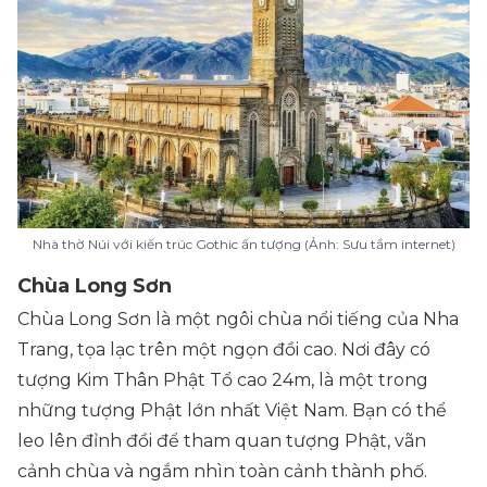
Nhà thờ Núi với kiến trúc Gothic ấn tượng (Ảnh: Sưu tầm internet)
Chùa Long Sơn
Chùa Long Sơn là một ngôi chùa nổi tiếng của Nha
Trang, tọa lạc trên một ngọn đồi cao. Nơi đây có
tượng Kim Thân Phật Tổ cao 24m, là một trong
những tượng Phật lớn nhất Việt Nam. Bạn có thể
leo lên đỉnh đồi để tham quan tượng Phật, vãn
cảnh chùa và ngắm nhìn toàn cảnh thành phố.