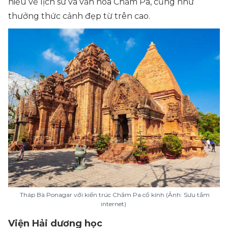
hiểu về lịch sử và văn hóa Chăm Pa, cũng như
thưởng thức cảnh đẹp từ trên cao.
Tháp Bà Ponagar với kiến trúc Chăm Pa cổ kính (Ảnh: Sưu tầm
internet)
Viện Hải dương học