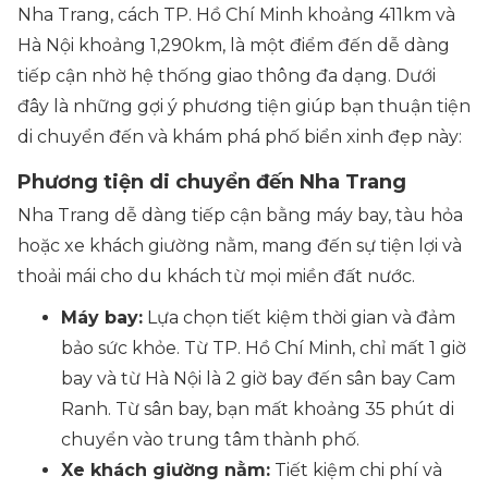
Nha Trang, cách TP. Hồ Chí Minh khoảng 411km và
Hà Nội khoảng 1,290km, là một điểm đến dễ dàng
tiếp cận nhờ hệ thống giao thông đa dạng. Dưới
đây là những gợi ý phương tiện giúp bạn thuận tiện
di chuyển đến và khám phá phố biển xinh đẹp này:
Phương tiện di chuyển đến Nha Trang
Nha Trang dễ dàng tiếp cận bằng máy bay, tàu hỏa
hoặc xe khách giường nằm, mang đến sự tiện lợi và
thoải mái cho du khách từ mọi miền đất nước.
Máy bay:
Lựa chọn tiết kiệm thời gian và đảm
bảo sức khỏe. Từ TP. Hồ Chí Minh, chỉ mất 1 giờ
bay và từ Hà Nội là 2 giờ bay đến sân bay Cam
Ranh. Từ sân bay, bạn mất khoảng 35 phút di
chuyển vào trung tâm thành phố.
Xe khách giường nằm:
Tiết kiệm chi phí và