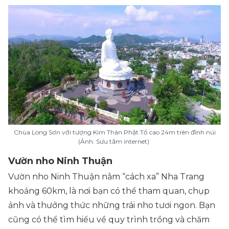
Chùa Long Sơn với tượng Kim Thân Phật Tổ cao 24m trên đỉnh núi
(Ảnh: Sưu tầm internet)
Vườn nho Ninh Thuận
Vườn nho Ninh Thuận nằm “cách xa” Nha Trang
khoảng 60km, là nơi bạn có thể tham quan, chụp
ảnh và thưởng thức những trái nho tươi ngon. Bạn
cũng có thể tìm hiểu về quy trình trồng và chăm