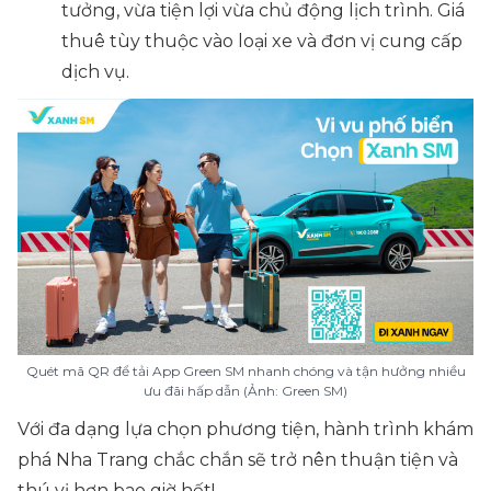
tưởng, vừa tiện lợi vừa chủ động lịch trình. Giá
thuê tùy thuộc vào loại xe và đơn vị cung cấp
dịch vụ.
Quét mã QR để tải App Green SM nhanh chóng và tận hưởng nhiều
ưu đãi hấp dẫn (Ảnh: Green SM)
Với đa dạng lựa chọn phương tiện, hành trình khám
phá Nha Trang chắc chắn sẽ trở nên thuận tiện và
thú vị hơn bao giờ hết!