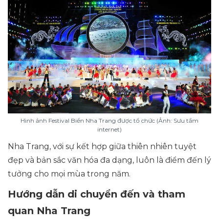
Hình ảnh Festival Biển Nha Trang được tổ chức (Ảnh: Sưu tầm
internet)
Nha Trang, với sự kết hợp giữa thiên nhiên tuyệt
đẹp và bản sắc văn hóa đa dạng, luôn là điểm đến lý
tưởng cho mọi mùa trong năm.
Hướng dẫn di chuyển đến và tham
quan Nha Trang