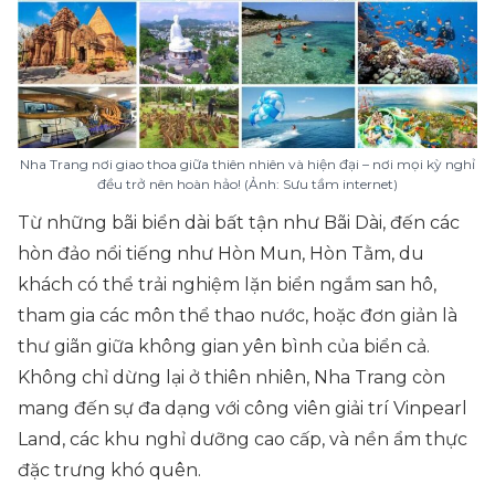
Nha Trang nơi giao thoa giữa thiên nhiên và hiện đại – nơi mọi kỳ nghỉ
đều trở nên hoàn hảo! (Ảnh: Sưu tầm internet)
Từ những bãi biển dài bất tận như Bãi Dài, đến các
hòn đảo nổi tiếng như Hòn Mun, Hòn Tằm, du
khách có thể trải nghiệm lặn biển ngắm san hô,
tham gia các môn thể thao nước, hoặc đơn giản là
thư giãn giữa không gian yên bình của biển cả.
Không chỉ dừng lại ở thiên nhiên, Nha Trang còn
mang đến sự đa dạng với công viên giải trí Vinpearl
Land, các khu nghỉ dưỡng cao cấp, và nền ẩm thực
đặc trưng khó quên.