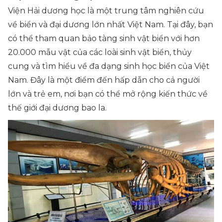
Viện Hải dương học là một trung tâm nghiên cứu
về biển và đại dương lớn nhất Việt Nam. Tại đây, bạn
có thể tham quan bảo tàng sinh vật biển với hơn
20.000 mẫu vật của các loài sinh vật biển, thủy
cung và tìm hiểu về đa dạng sinh học biển của Việt
Nam. Đây là một điểm đến hấp dẫn cho cả người
lớn và trẻ em, nơi bạn có thể mở rộng kiến thức về
thế giới đại dương bao la.