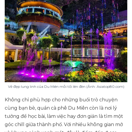
Vẻ đẹp lung linh của Du Miên mỗi tối lên đèn (Ảnh: Asiatop80.com)
Không chỉ phù hợp cho những buổi trò chuyện
cùng bạn bè, quán cà phê Du Miên còn là nơi lý
tưởng để học bài, làm việc hay đơn giản là tìm một
góc chill giữa thành phố. Với nhiều không gian mở