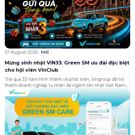
01 August 2026
Mới
Mừng sinh nhật VIN33: Green SM ưu đãi đặc biệt
cho hội viên VinClub
Trải qua 33 năm hình thành và phát triển, Vingroup đã trở
thành doanh nghiệp tư nhân đa ngành lớn nhất Việt Nam,
lọt Top 30 doanh nghiệp lớn nhất Đông Nam Á theo bảng
xếp hạng của Tạp chí Fortune (Mỹ). Nhân kỷ niệm 33 năm
thành lập (8/8/1993 đến 8/8/2026), Green SM trân […]