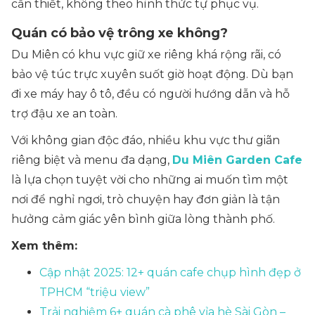
cần thiết, không theo hình thức tự phục vụ.
Quán có bảo vệ trông xe không?
Du Miên có khu vực giữ xe riêng khá rộng rãi,
có
bảo vệ túc trực xuyên suốt giờ hoạt động
. Dù bạn
đi xe máy hay ô tô, đều có người hướng dẫn và hỗ
trợ đậu xe an toàn.
Với không gian độc đáo, nhiều khu vực thư giãn
riêng biệt và menu đa dạng,
Du Miên Garden Cafe
là lựa chọn tuyệt vời cho những ai muốn tìm một
nơi để nghỉ ngơi, trò chuyện hay đơn giản là tận
hưởng cảm giác yên bình giữa lòng thành phố.
Xem thêm:
Cập nhật 2025: 12+ quán cafe chụp hình đẹp ở
TPHCM “triệu view”
Trải nghiệm 6+ quán cà phê vỉa hè Sài Gòn –