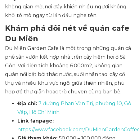
không gian mở, nơi đây khiến nhiều người không
khỏi tò mò ngay từ lần đầu nghe tên.
Khám phá đôi nét về quán cafe
Du Miên
Du Miên Garden Cafe là một trong những quán cà
phê sân vườn kết hợp nhà trên cây hiếm hoi ở Sài
Gòn. Với diện tích khoảng 6.000m2, không gian
quán nổi bật bởi thác nước, suối nhân tạo, cây cổ
thụ và nhiều khu vực ngồi giữa thiên nhiên, phù
hợp để thư giãn hoặc trò chuyện cùng bạn bè.
Địa chỉ​:
7 đường Phan Văn Trị, phường 10, Gò
Vấp, Hồ Chí Minh
.
Link fanpage:
https://www.facebook.com/DuMienGardenCoffe
Giá tham khảo:
50.000 – 100.000 đồng.