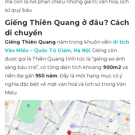
mà còn là nơi phản chiếu những giá trị văn hóa, lịch
sử quý báu.
Giếng Thiên Quang ở đâu? Cách
di chuyển
Giếng Thiên Quang
nằm trong khuôn viên
di tích
Văn Miếu – Quốc Tử Giám, Hà Nội
. Giếng còn
được gọi là Thiên Quang tỉnh tức là “giếng soi ánh
sáng bầu trời”, có tổng diện tích khoảng
900m2
và
niên đại gần
950 năm
. Đây là một hạng mục có ý
nghĩa đặc biệt về mặt văn hoá và lịch sử trong Văn
Miếu.