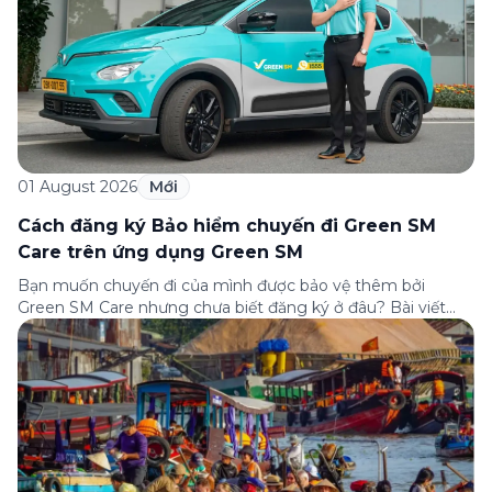
01 August 2026
Mới
Cách đăng ký Bảo hiểm chuyến đi Green SM
Care trên ứng dụng Green SM
Bạn muốn chuyến đi của mình được bảo vệ thêm bởi
Green SM Care nhưng chưa biết đăng ký ở đâu? Bài viết
dưới đây sẽ hướng dẫn chi tiết cách tham gia (và hủy tham
gia) gói bảo hiểm này ngay trên ứng dụng Green SM, cùng
những lưu ý quan trọng trước khi […]