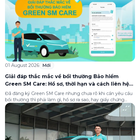
thành lập (8/8/1993 đến 8/8/2026), Green SM trân […]
01 August 2026
Mới
Giải đáp thắc mắc về bồi thường Bảo hiểm
Green SM Care: Hồ sơ, thời hạn và cách liên hệ
hỗ trợ
Đã đăng ký Green SM Care nhưng chưa rõ khi cần yêu cầu
bồi thường thì phải làm gì, hồ sơ ra sao, hay giấy chứng
nhận bảo hiểm tìm ở đâu? Bài viết này tổng hợp đầy đủ các
câu hỏi thường gặp nhất về quy trình bồi thường và hỗ trợ
của Green […]