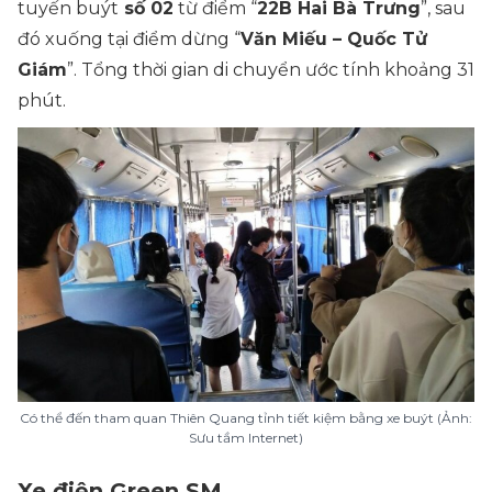
tuyến buýt
số 02
từ điểm “
22B Hai Bà Trưng
”, sau
đó xuống tại điểm dừng “
Văn Miếu – Quốc Tử
Giám
”. Tổng thời gian di chuyển ước tính khoảng 31
phút.
Có thể đến tham quan Thiên Quang tỉnh tiết kiệm bằng xe buýt (Ảnh:
Sưu tầm Internet)
Xe điện Green SM