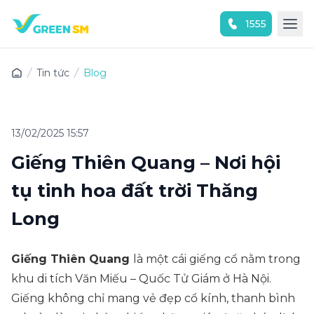
1555
Trải nghiệm ứng dụng ngay
Tin tức
Blog
13/02/2025 15:57
Giếng Thiên Quang – Nơi hội
tụ tinh hoa đất trời Thăng
Long
Giếng Thiên Quang
là một cái giếng cổ nằm trong
khu di tích Văn Miếu – Quốc Tử Giám ở Hà Nội.
Giếng không chỉ mang vẻ đẹp cổ kính, thanh bình