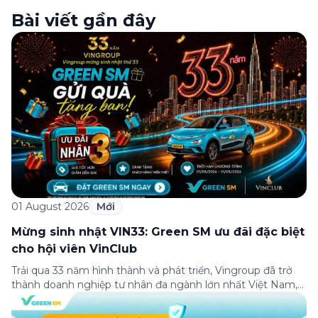
Bài viết gần đây
01 August 2026
Mới
Mừng sinh nhật VIN33: Green SM ưu đãi đặc biệt
cho hội viên VinClub
Trải qua 33 năm hình thành và phát triển, Vingroup đã trở
thành doanh nghiệp tư nhân đa ngành lớn nhất Việt Nam,
lọt Top 30 doanh nghiệp lớn nhất Đông Nam Á theo bảng
xếp hạng của Tạp chí Fortune (Mỹ). Nhân kỷ niệm 33 năm