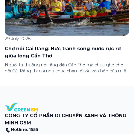
29 July 2026
Chợ nổi Cái Răng: Bức tranh sông nước rực rỡ
giữa lòng Cần Thơ
Người ta thường nói rằng đến Cần Thơ mà chưa ghé chợ
nổi Cái Răng thì coi như chưa chạm được vào hồn của miền
Tây. Từng đoàn ghe xuồng chở đầy trái cây rực rỡ, tiếng
máy nổ lách tách hòa cùng tiếng rao mời vang vọng trong
sương sớm, và cả những cây […]
CÔNG TY CỔ PHẦN DI CHUYỂN XANH VÀ THÔNG
MINH GSM
Hotline: 1555