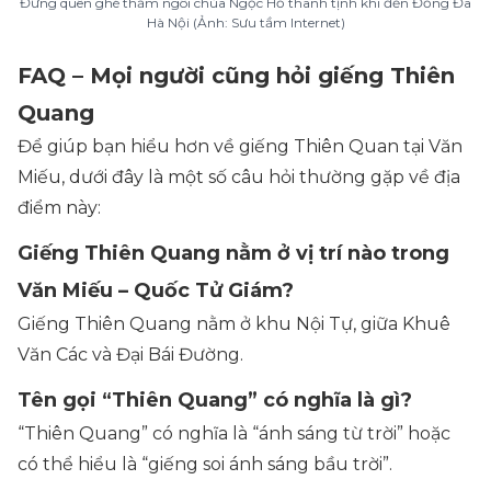
Đừng quên ghé thăm ngôi chùa Ngọc Hồ thanh tịnh khi đến Đống Đa
Hà Nội (Ảnh: Sưu tầm Internet)
FAQ – Mọi người cũng hỏi giếng Thiên
Quang
Để giúp bạn hiểu hơn về giếng Thiên Quan tại Văn
Miếu, dưới đây là một số câu hỏi thường gặp về địa
điểm này:
Giếng Thiên Quang nằm ở vị trí nào trong
Văn Miếu – Quốc Tử Giám?
Giếng Thiên Quang nằm ở khu Nội Tự, giữa Khuê
Văn Các và Đại Bái Đường.
Tên gọi “Thiên Quang” có nghĩa là gì?
“Thiên Quang” có nghĩa là “ánh sáng từ trời” hoặc
có thể hiểu là “giếng soi ánh sáng bầu trời”.