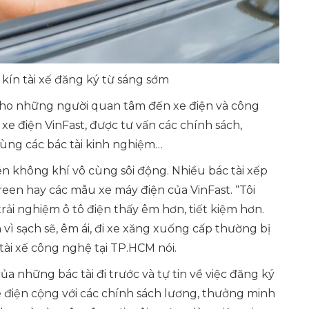
 kín tài xế đăng ký từ sáng sớm
h cho những người quan tâm đến xe điện và công
 xe điện VinFast, được tư vấn các chính sách,
u cùng các bác tài kinh nghiệm…
nên không khí vô cùng sôi động. Nhiều bác tài xếp
reen hay các mẫu xe máy điện của VinFast.
“Tôi
i nghiệm ô tô điện thấy êm hơn, tiết kiệm hơn.
ì sạch sẽ, êm ái, đi xe xăng xuống cấp thường bị
ài xế công nghệ tại TP.HCM nói.
 những bác tài đi trước và tự tin về việc đăng ký
xe điện cộng với các chính sách lương, thưởng minh