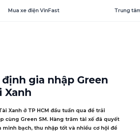
Mua xe điện VinFast
Trung tâm
nghiệm ứng dụng ngay
 định gia nhập Green
i Xanh
Tài Xanh ở TP HCM đầu tuần qua để trải
ệp cùng Green SM. Hàng trăm tài xế đã quyết
 minh bạch, thu nhập tốt và nhiều cơ hội để