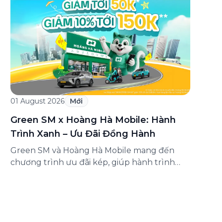
mua sắm hấp dẫn, thành viên Shopee VIP
còn có thêm ưu đãi di chuyển tiện lợi, giúp
hành trình đến trung tâm thương mại, cửa
hàng trở nên […]
01 August 2026
Mới
Green SM x Hoàng Hà Mobile: Hành
Trình Xanh – Ưu Đãi Đồng Hành
Green SM và Hoàng Hà Mobile mang đến
chương trình ưu đãi kép, giúp hành trình
mua sắm công nghệ trở nên thuận tiện hơn,
tiết kiệm hơn và xanh hơn. Từ 15/07 đến
15/10/2026, khách hàng khi di chuyển bằng
Green SM đến hoặc từ hệ thống cửa hàng
Hoàng Hà Mobile sẽ nhận […]