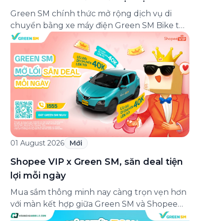
Bứt Phá Thu Nhập Dành Cho Bạn!
Green SM chính thức mở rộng dịch vụ di
chuyển bằng xe máy điện Green SM Bike tới
8 tỉnh thành mới bao gồm: Bắc Giang, Phú
Yên, Quảng Bình, Quảng Nam, Kiên Giang,
An Giang, Tiền Giang và Cà Mau. Đây là bước
đi quan trọng trong chiến lược phủ xanh
giao thông toàn […]
01 August 2026
Mới
Shopee VIP x Green SM, săn deal tiện
lợi mỗi ngày
Mua sắm thông minh nay càng trọn vẹn hơn
với màn kết hợp giữa Green SM và Shopee
VIP. Không chỉ tận hưởng những đặc quyền