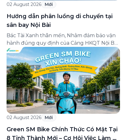
02 August 2026
Mới
Hướng dẫn phân luồng di chuyển tại
sân bay Nội Bài
Bác Tài Xanh thân mến, Nhằm đảm bảo vận
hành đúng quy định của Cảng HKQT Nội Bài
áp dụng từ 07h00 ngày 03/08/2026, Green
SM gửi tới Bác Tài Xanh hướng dẫn phân
luồng di chuyển quan trọng như sau: ✈️
NHÀ GA T2 (QUỐC TẾ) ✅ ĐÓN KHÁCH –
Hành khách sử dụng ứng dụng […]
02 August 2026
Mới
Green SM Bike Chính Thức Có Mặt Tại
8 Tỉnh Thành Mới – Cơ Hội Việc Làm &