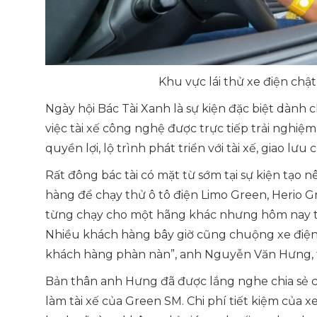
Khu vực lái thử xe điện chật
Ngày hội Bác Tài Xanh là sự kiện đặc biệt dàn
việc tài xế công nghệ được trực tiếp trải nghiệm
quyền lợi, lộ trình phát triển với tài xế, giao lư
Rất đông bác tài có mặt từ sớm tại sự kiện tạo 
hàng để chạy thử ô tô điện Limo Green, Herio G
từng chạy cho một hãng khác nhưng hôm nay trả
Nhiều khách hàng bây giờ cũng chuộng xe điện v
khách hàng phàn nàn”
, anh Nguyễn Văn Hưng, t
Bản thân anh Hưng đã được lắng nghe chia sẻ của
làm tài xế của Green SM. Chi phí tiết kiệm của 