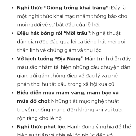
Nghi thức “Gióng trống khai tràng”:
Đây là
một nghi thức khai mạc nhằm thông báo cho
mọi người về sự bắt đầu của lễ hội.
Điệu hát bóng rỗi “Mời trầu”
: Nghệ thuật
dân gian độc đáo qua lời ca tiếng hát mời gọi
thần linh về chứng giám và thụ lộc.
Vở kịch tuồng “Địa Nàng
“: Màn trình diễn đầy
màu sắc nhằm tái hiện những câu chuyện dân
gian, gửi gắm thông điệp về đạo lý và phê
phán thói hư tật xấu trong xã hội xưa cũ.
Biểu diễn múa mâm vàng, mâm bạc và
múa đồ chơi
: Những tiết mục nghệ thuật
truyền thống mang đến không khí vui tươi,
rộn ràng cho lễ hội.
Nghi thức phát lộc
: Hành động ý nghĩa để thể
hiện sự tri ân và chia sẻ lộc phúc đến với