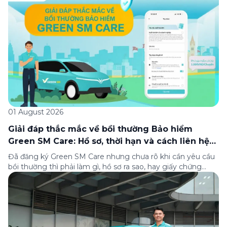
xếp hạng của Tạp chí Fortune (Mỹ). Nhân kỷ niệm 33 năm
thành lập (8/8/1993 đến 8/8/2026), Green SM trân […]
01 August 2026
Giải đáp thắc mắc về bồi thường Bảo hiểm
Green SM Care: Hồ sơ, thời hạn và cách liên hệ
hỗ trợ
Đã đăng ký Green SM Care nhưng chưa rõ khi cần yêu cầu
bồi thường thì phải làm gì, hồ sơ ra sao, hay giấy chứng
nhận bảo hiểm tìm ở đâu? Bài viết này tổng hợp đầy đủ các
câu hỏi thường gặp nhất về quy trình bồi thường và hỗ trợ
của Green […]