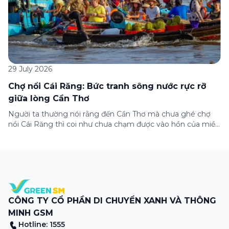
29 July 2026
Chợ nổi Cái Răng: Bức tranh sông nước rực rỡ
giữa lòng Cần Thơ
Người ta thường nói rằng đến Cần Thơ mà chưa ghé chợ
nổi Cái Răng thì coi như chưa chạm được vào hồn của miền
Tây. Từng đoàn ghe xuồng chở đầy trái cây rực rỡ, tiếng
máy nổ lách tách hòa cùng tiếng rao mời vang vọng trong
sương sớm, và cả những cây […]
CÔNG TY CỔ PHẦN DI CHUYỂN XANH VÀ THÔNG
MINH GSM
Hotline: 1555