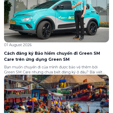
01 August 2026
Cách đăng ký Bảo hiểm chuyến đi Green SM
Care trên ứng dụng Green SM
Bạn muốn chuyến đi của mình được bảo vệ thêm bởi
Green SM Care nhưng chưa biết đăng ký ở đâu? Bài viết
dưới đây sẽ hướng dẫn chi tiết cách tham gia (và hủy tham
gia) gói bảo hiểm này ngay trên ứng dụng Green SM, cùng
những lưu ý quan trọng trước khi […]