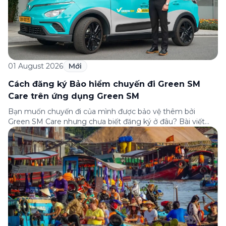
01 August 2026
Mới
Cách đăng ký Bảo hiểm chuyến đi Green SM
Care trên ứng dụng Green SM
Bạn muốn chuyến đi của mình được bảo vệ thêm bởi
Green SM Care nhưng chưa biết đăng ký ở đâu? Bài viết
dưới đây sẽ hướng dẫn chi tiết cách tham gia (và hủy tham
gia) gói bảo hiểm này ngay trên ứng dụng Green SM, cùng
những lưu ý quan trọng trước khi […]