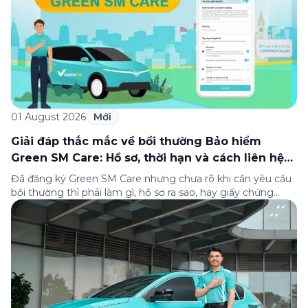
01 August 2026
Mới
Giải đáp thắc mắc về bồi thường Bảo hiểm
Green SM Care: Hồ sơ, thời hạn và cách liên hệ
hỗ trợ
Đã đăng ký Green SM Care nhưng chưa rõ khi cần yêu cầu
bồi thường thì phải làm gì, hồ sơ ra sao, hay giấy chứng
nhận bảo hiểm tìm ở đâu? Bài viết này tổng hợp đầy đủ các
câu hỏi thường gặp nhất về quy trình bồi thường và hỗ trợ
của Green […]