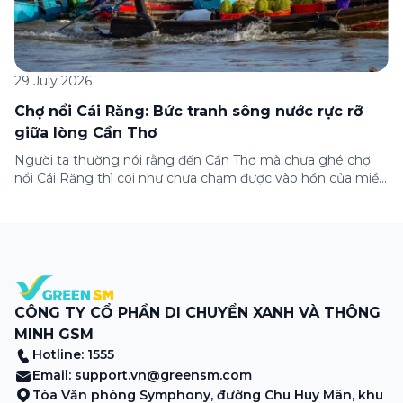
29 July 2026
Chợ nổi Cái Răng: Bức tranh sông nước rực rỡ
giữa lòng Cần Thơ
Người ta thường nói rằng đến Cần Thơ mà chưa ghé chợ
nổi Cái Răng thì coi như chưa chạm được vào hồn của miền
Tây. Từng đoàn ghe xuồng chở đầy trái cây rực rỡ, tiếng
máy nổ lách tách hòa cùng tiếng rao mời vang vọng trong
sương sớm, và cả những cây […]
CÔNG TY CỔ PHẦN DI CHUYỂN XANH VÀ THÔNG
MINH GSM
Hotline: 1555
Email:
support.vn@greensm.com
Tòa Văn phòng Symphony, đường Chu Huy Mân, khu