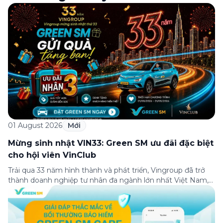
01 August 2026
Mới
Mừng sinh nhật VIN33: Green SM ưu đãi đặc biệt
cho hội viên VinClub
Trải qua 33 năm hình thành và phát triển, Vingroup đã trở
thành doanh nghiệp tư nhân đa ngành lớn nhất Việt Nam,
lọt Top 30 doanh nghiệp lớn nhất Đông Nam Á theo bảng
xếp hạng của Tạp chí Fortune (Mỹ). Nhân kỷ niệm 33 năm
thành lập (8/8/1993 đến 8/8/2026), Green SM trân […]