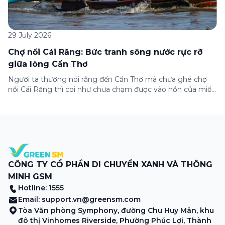
29 July 2026
Chợ nổi Cái Răng: Bức tranh sông nước rực rỡ
giữa lòng Cần Thơ
Người ta thường nói rằng đến Cần Thơ mà chưa ghé chợ
nổi Cái Răng thì coi như chưa chạm được vào hồn của miền
Tây. Từng đoàn ghe xuồng chở đầy trái cây rực rỡ, tiếng
máy nổ lách tách hòa cùng tiếng rao mời vang vọng trong
sương sớm, và cả những cây […]
CÔNG TY CỔ PHẦN DI CHUYỂN XANH VÀ THÔNG
MINH GSM
Hotline: 1555
Email:
support.vn@greensm.com
Tòa Văn phòng Symphony, đường Chu Huy Mân, khu
đô thị Vinhomes Riverside, Phường Phúc Lợi, Thành