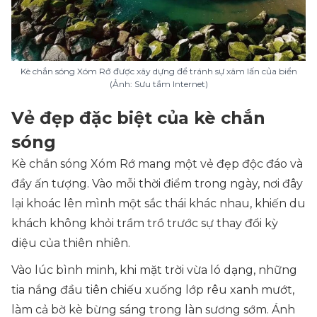
Kè chắn sóng Xóm Rớ được xây dựng để tránh sự xâm lấn của biển
(Ảnh: Sưu tầm Internet)
Vẻ đẹp đặc biệt của kè chắn
sóng
Kè chắn sóng Xóm Rớ mang một vẻ đẹp độc đáo và
đầy ấn tượng. Vào mỗi thời điểm trong ngày, nơi đây
lại khoác lên mình một sắc thái khác nhau, khiến du
khách không khỏi trầm trồ trước sự thay đổi kỳ
diệu của thiên nhiên.
Vào lúc bình minh, khi mặt trời vừa ló dạng, những
tia nắng đầu tiên chiếu xuống lớp rêu xanh mướt,
làm cả bờ kè bừng sáng trong làn sương sớm. Ánh