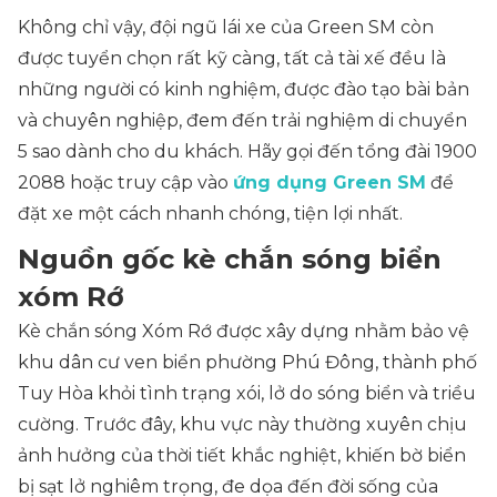
Không chỉ vậy, đội ngũ lái xe của Green SM còn
được tuyển chọn rất kỹ càng, tất cả tài xế đều là
những người có kinh nghiệm, được đào tạo bài bản
và chuyên nghiệp, đem đến trải nghiệm di chuyển
5 sao dành cho du khách. Hãy gọi đến tổng đài 1900
2088 hoặc truy cập vào
ứng dụng Green SM
để
đặt xe một cách nhanh chóng, tiện lợi nhất.
Nguồn gốc kè chắn sóng biển
xóm Rớ
Kè chắn sóng Xóm Rớ được xây dựng nhằm bảo vệ
khu dân cư ven biển phường Phú Đông, thành phố
Tuy Hòa khỏi tình trạng xói, lở do sóng biển và triều
cường. Trước đây, khu vực này thường xuyên chịu
ảnh hưởng của thời tiết khắc nghiệt, khiến bờ biển
bị sạt lở nghiêm trọng, đe dọa đến đời sống của