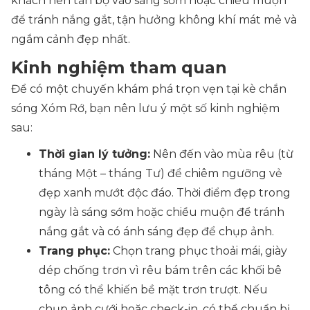
khách nên tản bộ vào sáng sớm hoặc chiều muộn
để tránh nắng gắt, tận hưởng không khí mát mẻ và
ngắm cảnh đẹp nhất.
Kinh nghiệm tham quan
Để có một chuyến khám phá trọn vẹn tại kè chắn
sóng Xóm Rớ, bạn nên lưu ý một số kinh nghiệm
sau:
Thời gian lý tưởng:
Nên đến vào mùa rêu (từ
tháng Một – tháng Tư) để chiêm ngưỡng vẻ
đẹp xanh mướt độc đáo. Thời điểm đẹp trong
ngày là sáng sớm hoặc chiều muộn để tránh
nắng gắt và có ánh sáng đẹp để chụp ảnh.
Trang phục:
Chọn trang phục thoải mái, giày
dép chống trơn vì rêu bám trên các khối bê
tông có thể khiến bề mặt trơn trượt. Nếu
chụp ảnh cưới hoặc check-in, có thể chuẩn bị