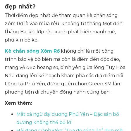
đẹp nhất?
Thời điểm đẹp nhất để tham quan kè chắn sóng
Xóm Rớ là vào mùa rêu, khoảng từ tháng Một đến
tháng Ba, khi lớp rêu xanh phát triển mạnh mẽ,
phủ kín bờ kè.
Kè chắn sóng Xóm Rớ
không chỉ là một công
trình bảo vệ bờ biển mà còn là điểm đến độc đáo,
mang vẻ đẹp hoang sơ, bình yên giữa lòng Tuy Hòa.
Nếu đang lên kế hoạch khám phá các địa điểm nổi
tiếng tại Phú Yên, đừng quên chọn Green SM làm
phương tiện di chuyển đồng hành cùng bạn.
Xem thêm:
Mắt cá ngừ đại dương Phú Yên – Đặc sản bổ
dưỡng không thể bỏ lỡ
Hải đăng Gành Đèn: “Tọa độ sống ảo” đẹp mê