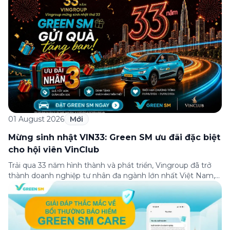
01 August 2026
Mới
Mừng sinh nhật VIN33: Green SM ưu đãi đặc biệt
cho hội viên VinClub
Trải qua 33 năm hình thành và phát triển, Vingroup đã trở
thành doanh nghiệp tư nhân đa ngành lớn nhất Việt Nam,
lọt Top 30 doanh nghiệp lớn nhất Đông Nam Á theo bảng
xếp hạng của Tạp chí Fortune (Mỹ). Nhân kỷ niệm 33 năm
thành lập (8/8/1993 đến 8/8/2026), Green SM trân […]