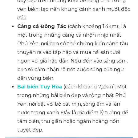
dày đặc trên những khối bê tông chắn sóng
ven biển, tạo nên khung cảnh xanh mướt độc
đáo.
Cảng cá Đông Tác
(cách khoảng 1,4km): Là
một trong những cảng cá nhộn nhịp nhất
Phú Yên, nơi bạn có thể chứng kiến cảnh tàu
thuyền ra vào tấp nập và mua hải sản tươi
ngon với giá hấp dẫn. Nếu đến vào sáng sớm,
bạn sẽ cảm nhận rõ nét cuộc sống của ngư
dân vùng biển.
Bãi biển Tuy Hòa
(cách khoảng 7,2km): Một
trong những bãi biển đẹp và rộng nhất Phú
Yên, nổi bật với bờ cát mịn, sóng êm và làn
nước trong xanh. Đây là địa điểm lý tưởng để
tắm biển, thư giãn hoặc ngắm hoàng hôn
tuyệt đẹp.