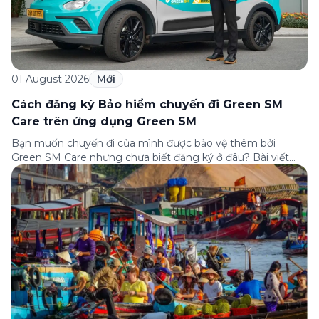
01 August 2026
Mới
Cách đăng ký Bảo hiểm chuyến đi Green SM
Care trên ứng dụng Green SM
Bạn muốn chuyến đi của mình được bảo vệ thêm bởi
Green SM Care nhưng chưa biết đăng ký ở đâu? Bài viết
dưới đây sẽ hướng dẫn chi tiết cách tham gia (và hủy tham
gia) gói bảo hiểm này ngay trên ứng dụng Green SM, cùng
những lưu ý quan trọng trước khi […]