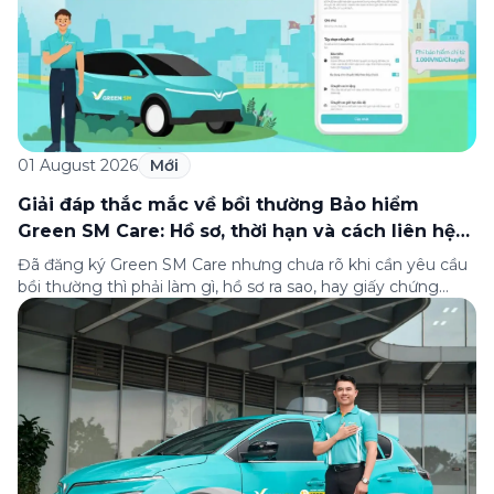
01 August 2026
Mới
Giải đáp thắc mắc về bồi thường Bảo hiểm
Green SM Care: Hồ sơ, thời hạn và cách liên hệ
hỗ trợ
Đã đăng ký Green SM Care nhưng chưa rõ khi cần yêu cầu
bồi thường thì phải làm gì, hồ sơ ra sao, hay giấy chứng
nhận bảo hiểm tìm ở đâu? Bài viết này tổng hợp đầy đủ các
câu hỏi thường gặp nhất về quy trình bồi thường và hỗ trợ
của Green […]