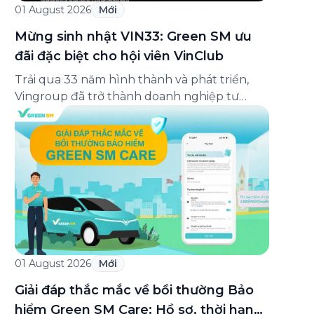
01 August 2026
Mới
Mừng sinh nhật VIN33: Green SM ưu
đãi đặc biệt cho hội viên VinClub
Trải qua 33 năm hình thành và phát triển,
Vingroup đã trở thành doanh nghiệp tư
nhân đa ngành lớn nhất Việt Nam, lọt Top 30
doanh nghiệp lớn nhất Đông Nam Á theo
bảng xếp hạng của Tạp chí Fortune (Mỹ).
Nhân kỷ niệm 33 năm thành lập (8/8/1993
đến 8/8/2026), Green SM trân […]
01 August 2026
Mới
Giải đáp thắc mắc về bồi thường Bảo
hiểm Green SM Care: Hồ sơ, thời hạn