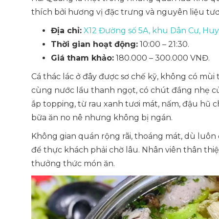
thích bởi hương vị đặc trưng và nguyên liệu tư
Địa chỉ:
X12 Đường số 5A, khu Dân Cư, Hu
Thời gian hoạt động:
10:00 – 21:30.
Giá tham khảo:
180.000 – 300.000 VNĐ.
Cá thác lác ở đây được sơ chế kỹ, không có mùi 
cùng nước lẩu thanh ngọt, có chút đắng nhẹ củ
ắp topping, từ rau xanh tươi mát, nấm, đậu hũ
bữa ăn no nê nhưng không bị ngán.
Không gian quán rộng rãi, thoáng mát, dù lu
để thực khách phải chờ lâu. Nhân viên thân thiện
thưởng thức món ăn.