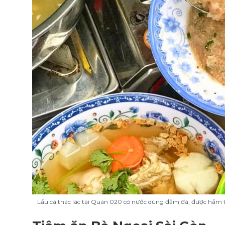
Lẩu cá thác lác tại Quán 020 có nước dùng đậm đà, được hầm t