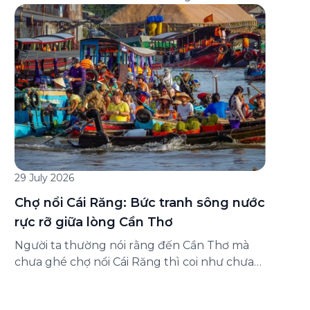
đăng ký ở đâu? Bài viết dưới đây sẽ hướng
dẫn chi tiết cách tham gia (và hủy tham gia)
gói bảo hiểm này ngay trên ứng dụng Green
SM, cùng những lưu ý quan trọng trước khi
[…]
29 July 2026
Chợ nổi Cái Răng: Bức tranh sông nước
rực rỡ giữa lòng Cần Thơ
Người ta thường nói rằng đến Cần Thơ mà
chưa ghé chợ nổi Cái Răng thì coi như chưa
chạm được vào hồn của miền Tây. Từng
đoàn ghe xuồng chở đầy trái cây rực rỡ, tiếng