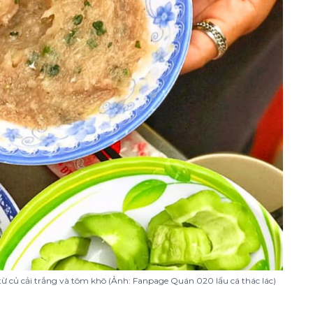
ừ củ cải trắng và tôm khô (Ảnh: Fanpage Quán 020 lẩu cá thác lác)