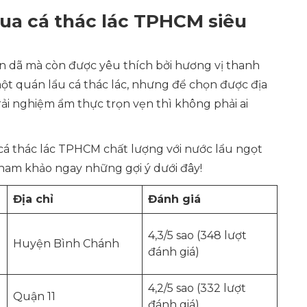
qua cá thác lác TPHCM siêu
ân dã mà còn được yêu thích bởi hương vị thanh
t quán lẩu cá thác lác, nhưng để chọn được địa
rải nghiệm ẩm thực trọn vẹn thì không phải ai
á thác lác TPHCM chất lượng với nước lẩu ngọt
 tham khảo ngay những gợi ý dưới đây!
Địa chỉ
Đánh giá
4,3/5 sao (348 lượt
Huyện Bình Chánh
đánh giá)
4,2/5 sao (332 lượt
Quận 11
đánh giá)