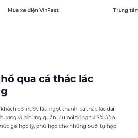
Mua xe điện VinFast
Trung tâm
nghiệm ứng dụng ngay
khổ qua cá thác lác
ng
khách bởi nước lẩu ngọt thanh, cá thác lác dai
hương vị. Những quán lẩu nổi tiếng tại Sài Gòn
mức giá hợp lý, phù hợp cho những buổi tụ họp