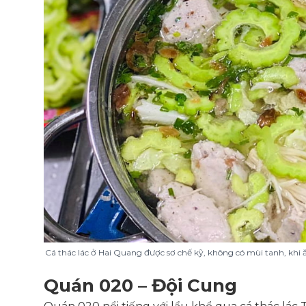
Cá thác lác ở Hai Quang được sơ chế kỹ, không có mùi tanh, khi 
Quán 020 – Đội Cung