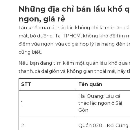
Những địa chỉ bán lẩu khổ 
ngon, giá rẻ
Lẩu khổ qua cá thác lác không chỉ là món ăn d
mát, bổ dưỡng. Tại TPHCM, không khó để tìm mộ
điểm vừa ngon, vừa có giá hợp lý lại mang đến t
cũng biết.
Nếu bạn đang tìm kiếm một quán lẩu khổ qua c
thanh, cá dai giòn và không gian thoải mái, hãy
STT
Tên quán
Hai Quang: Lẩu cá
1
thác lác ngon ở Sài
Gòn
2
Quán 020 – Đội Cung