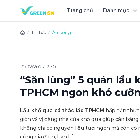
Trang chủ
Danh mục
Trải 
Tin tức
Ăn uống
19/02/2025 12:30
“Săn lùng” 5 quán lẩu 
TPHCM ngon khó cưỡ
Lẩu khổ qua cá thác lác TPHCM
hấp dẫn thực 
giòn và vị đắng nhẹ của khổ qua giúp cân bằng 
không chỉ có nguyên liệu tươi ngon mà còn có 
cùng gia đình, bạn bè.