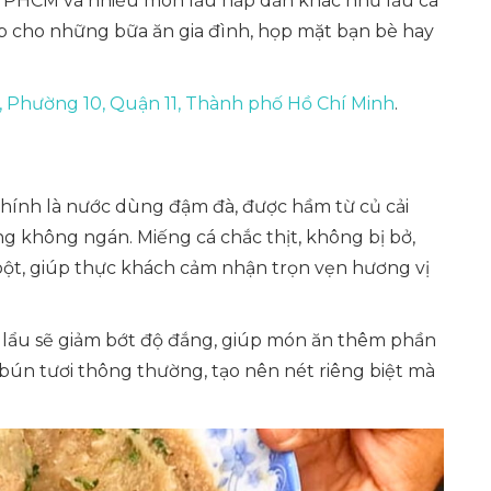
c TPHCM và nhiều món lẩu hấp dẫn khác như lẩu cá
ợp cho những bữa ăn gia đình, họp mặt bạn bè hay
 Phường 10, Quận 11, Thành phố Hồ Chí Minh
.
 chính là nước dùng đậm đà, được hầm từ củ cải
ng không ngán. Miếng cá chắc thịt, không bị bở,
 bột, giúp thực khách cảm nhận trọn vẹn hương vị
 lẩu sẽ giảm bớt độ đắng, giúp món ăn thêm phần
 bún tươi thông thường, tạo nên nét riêng biệt mà