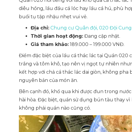
Quán 020 nổi tiếng với lẩu khổ qua cá thác lá
diêu hồng, lẩu đầu cá lóc hay lẩu cá hú, phù h
buổi tụ tập nhậu nhẹt vui vẻ.
Địa chỉ:
Chung cư Quân đội, 020 Đội Cung,
Thời gian hoạt động:
Đang cập nhật.
Giá tham khảo:
189.000 – 199.000 VNĐ.
Điểm đặc biệt của lẩu cá thác lác tại Quán 020
trắng và tôm khô, tạo nên vị ngọt tự nhiên như
kết hợp với chả cá thác lác dai giòn, không pha
nguyên bản của món ăn.
Bên cạnh đó, khổ qua khi được đun trong nước
hài hòa. Đặc biệt, quán sử dụng bún tàu thay vì
không phải quán nào cũng có.