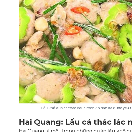
Lẩu khổ qua cá thác lác là món ăn dân dã được yêu 
Hai Quang: Lẩu cá thác lác 
Hai Quang là một trong những quán lẩu khổ q