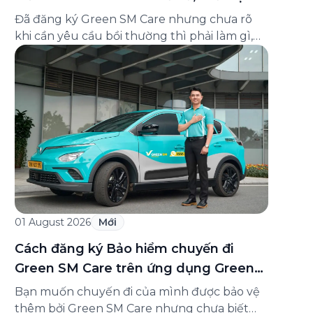
và cách liên hệ hỗ trợ
Đã đăng ký Green SM Care nhưng chưa rõ
khi cần yêu cầu bồi thường thì phải làm gì,
hồ sơ ra sao, hay giấy chứng nhận bảo hiểm
tìm ở đâu? Bài viết này tổng hợp đầy đủ các
câu hỏi thường gặp nhất về quy trình bồi
thường và hỗ trợ của Green […]
01 August 2026
Mới
Cách đăng ký Bảo hiểm chuyến đi
Green SM Care trên ứng dụng Green
SM
Bạn muốn chuyến đi của mình được bảo vệ
thêm bởi Green SM Care nhưng chưa biết