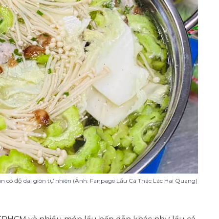
ăn có độ dai giòn tự nhiên (Ảnh: Fanpage Lẩu Cá Thác Lác Hai Quang)