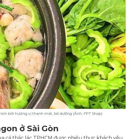
thích bởi hương vị thanh mát, bổ dưỡng (Ảnh: FPT Shop)
ngon ở Sài Gòn
ua cá thác lác TPHCM được nhiều thực khách yêu