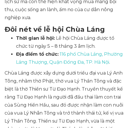
lịch sử mà còn thể hiện khát vọng mùa màng bội
thu, cuộc sống an lành, ấm no của cư dân nông
nghiệp xưa.
Đôi nét về lễ hội Chùa Láng
Thời gian lễ hội:
Lễ hội Chùa Láng được tổ
chức từ ngày 5 – 8 tháng 3 âm lịch.
Địa điểm tổ chức:
116 phố Chùa Láng, Phường
Láng Thượng, Quận Đống Đa, TP. Hà Nội
.
Chùa Láng được xây dựng dưới triều đại vua Lý Anh
Tông, nhằm thờ Phật, thờ vua Lý Thần Tông và đặc
biệt là thờ Thiền sư Từ Đạo Hạnh. Truyền thuyết kể
rằng Từ Đạo Hạnh là người đã đầu thai làm con trai
của Sùng Hiền Hầu, sau đó được nhận làm con nuôi
của vua Lý Nhân Tông và trở thành thái tử, kế vị vua
Lý Thần Tông. Thiền sư Từ Đạo Hạnh, vừa là một