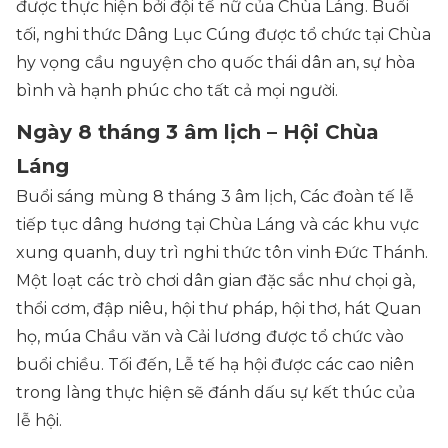
được thực hiện bởi đội tế nữ của Chùa Láng. Buổi
tối, nghi thức Dâng Lục Cúng được tổ chức tại Chùa
hy vọng cầu nguyện cho quốc thái dân an, sự hòa
bình và hạnh phúc cho tất cả mọi người.
Ngày 8 tháng 3 âm lịch – Hội Chùa
Láng
Buổi sáng mùng 8 tháng 3 âm lịch, Các đoàn tế lễ
tiếp tục dâng hương tại Chùa Láng và các khu vực
xung quanh, duy trì nghi thức tôn vinh Đức Thánh.
Một loạt các trò chơi dân gian đặc sắc như chọi gà,
thổi cơm, đập niêu, hội thư pháp, hội thơ, hát Quan
họ, múa Chầu văn và Cải lương được tổ chức vào
buổi chiều. Tối đến, Lễ tế hạ hội được các cao niên
trong làng thực hiện sẽ đánh dấu sự kết thúc của
lễ hội.