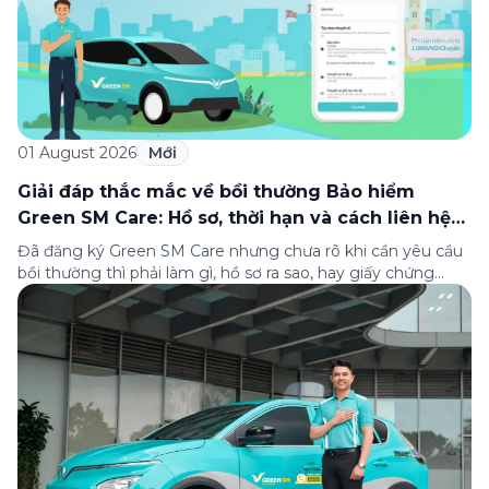
01 August 2026
Mới
Giải đáp thắc mắc về bồi thường Bảo hiểm
Green SM Care: Hồ sơ, thời hạn và cách liên hệ
hỗ trợ
Đã đăng ký Green SM Care nhưng chưa rõ khi cần yêu cầu
bồi thường thì phải làm gì, hồ sơ ra sao, hay giấy chứng
nhận bảo hiểm tìm ở đâu? Bài viết này tổng hợp đầy đủ các
câu hỏi thường gặp nhất về quy trình bồi thường và hỗ trợ
của Green […]