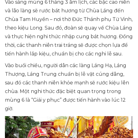
Vào sáng mùng 6 tháng 3 âm lịch, các bậc cao niên
và lão làng sẽ rước bát hương từ Chùa Láng đến
Chùa Tam Huyền – nơi thờ Đức Thánh phụ Từ Vinh,
theo kiệu Long. Sau đó, đoàn sẽ quay về Chùa Láng
và thực hiện nghi thức nhập cung bát hương. Đồng
thời, các thanh niên trai tráng sẽ được chọn lựa để
tiến hành lắp kiệu, chuẩn bị cho các nghi lễ sau.
Vào buổi chiều, người dân các làng Láng Hạ, Láng
Thượng, Láng Trung chuẩn bị lễ vật cúng dâng,
sau đó các thanh niên khỏe mạnh sẽ rước kiệu lên
chùa. Một nghi thức đặc biệt quan trọng trong
mùng 6 là “Giải y phục” được tiến hành vào lúc 12
giờ.