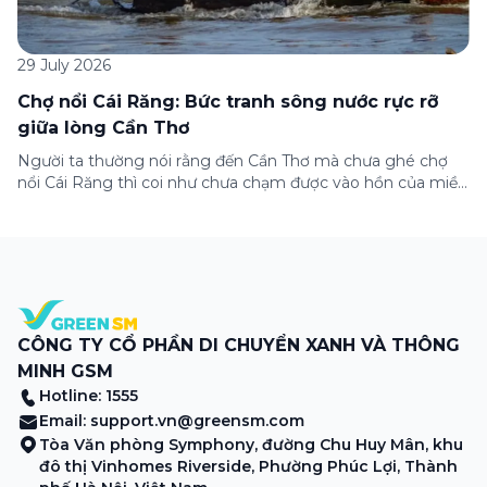
29 July 2026
Chợ nổi Cái Răng: Bức tranh sông nước rực rỡ
giữa lòng Cần Thơ
Người ta thường nói rằng đến Cần Thơ mà chưa ghé chợ
nổi Cái Răng thì coi như chưa chạm được vào hồn của miền
Tây. Từng đoàn ghe xuồng chở đầy trái cây rực rỡ, tiếng
máy nổ lách tách hòa cùng tiếng rao mời vang vọng trong
sương sớm, và cả những cây […]
CÔNG TY CỔ PHẦN DI CHUYỂN XANH VÀ THÔNG
MINH GSM
Hotline: 1555
Email:
support.vn@greensm.com
Tòa Văn phòng Symphony, đường Chu Huy Mân, khu
đô thị Vinhomes Riverside, Phường Phúc Lợi, Thành