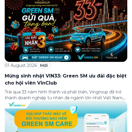
01 August 2026
Mới
Mừng sinh nhật VIN33: Green SM ưu đãi đặc biệt
cho hội viên VinClub
Trải qua 33 năm hình thành và phát triển, Vingroup đã trở
thành doanh nghiệp tư nhân đa ngành lớn nhất Việt Nam,
lọt Top 30 doanh nghiệp lớn nhất Đông Nam Á theo bảng
xếp hạng của Tạp chí Fortune (Mỹ). Nhân kỷ niệm 33 năm
thành lập (8/8/1993 đến 8/8/2026), Green SM trân […]