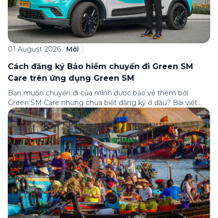
01 August 2026
Mới
Cách đăng ký Bảo hiểm chuyến đi Green SM
Care trên ứng dụng Green SM
Bạn muốn chuyến đi của mình được bảo vệ thêm bởi
Green SM Care nhưng chưa biết đăng ký ở đâu? Bài viết
dưới đây sẽ hướng dẫn chi tiết cách tham gia (và hủy tham
gia) gói bảo hiểm này ngay trên ứng dụng Green SM, cùng
những lưu ý quan trọng trước khi […]