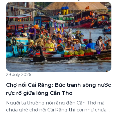
đăng ký ở đâu? Bài viết dưới đây sẽ hướng
dẫn chi tiết cách tham gia (và hủy tham gia)
gói bảo hiểm này ngay trên ứng dụng Green
SM, cùng những lưu ý quan trọng trước khi
[…]
29 July 2026
Chợ nổi Cái Răng: Bức tranh sông nước
rực rỡ giữa lòng Cần Thơ
Người ta thường nói rằng đến Cần Thơ mà
chưa ghé chợ nổi Cái Răng thì coi như chưa
chạm được vào hồn của miền Tây. Từng
đoàn ghe xuồng chở đầy trái cây rực rỡ, tiếng