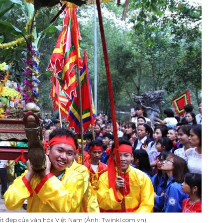
tốt đẹp của văn hóa Việt Nam (Ảnh: Twinkl.com.vn)