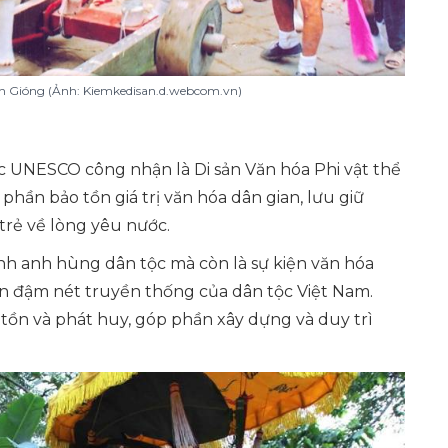
nh Gióng (Ảnh: Kiemkedisan.d.webcom.vn)
ược UNESCO công nhận là Di sản Văn hóa Phi vật thể
p phần bảo tồn giá trị văn hóa dân gian, lưu giữ
trẻ về lòng yêu nước.
anh anh hùng dân tộc mà còn là sự kiện văn hóa
ện đậm nét truyền thống của dân tộc Việt Nam.
 tồn và phát huy, góp phần xây dựng và duy trì