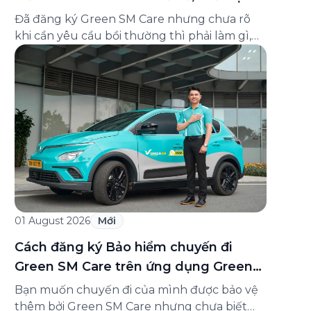
và cách liên hệ hỗ trợ
Đã đăng ký Green SM Care nhưng chưa rõ
khi cần yêu cầu bồi thường thì phải làm gì,
hồ sơ ra sao, hay giấy chứng nhận bảo hiểm
tìm ở đâu? Bài viết này tổng hợp đầy đủ các
câu hỏi thường gặp nhất về quy trình bồi
thường và hỗ trợ của Green […]
01 August 2026
Mới
Cách đăng ký Bảo hiểm chuyến đi
Green SM Care trên ứng dụng Green
SM
Bạn muốn chuyến đi của mình được bảo vệ
thêm bởi Green SM Care nhưng chưa biết