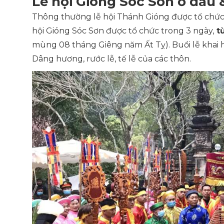
Lễ hội Gióng Sóc Sơn ở đâu 
Thông thường lễ hội Thánh Gióng được tổ chức t
hội Gióng Sóc Sơn được tổ chức trong 3 ngày,
từ
mùng 08 tháng Giêng năm Ất Tỵ). Buổi lễ khai h
Dâng hương, rước lễ, tế lễ của các thôn.