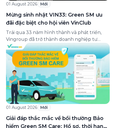
01 August 2026
Mới
Mừng sinh nhật VIN33: Green SM ưu
đãi đặc biệt cho hội viên VinClub
Trải qua 33 năm hình thành và phát triển,
Vingroup đã trở thành doanh nghiệp tư
nhân đa ngành lớn nhất Việt Nam, lọt Top 30
doanh nghiệp lớn nhất Đông Nam Á theo
bảng xếp hạng của Tạp chí Fortune (Mỹ).
Nhân kỷ niệm 33 năm thành lập (8/8/1993
đến 8/8/2026), Green SM trân […]
01 August 2026
Mới
Giải đáp thắc mắc về bồi thường Bảo
hiểm Green SM Care: Hồ sơ, thời hạn