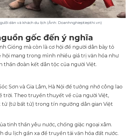
người dân và khách du lịch (Ảnh: Doanhnghieptiepthi.vn)
 nguồn gốc đến ý nghĩa
nh Gióng mà còn là cơ hội để người dân bày tỏ
ễ hội mang trong mình nhiều giá trị văn hóa như
 thần đoàn kết dân tộc của người Việt.
Sóc Sơn và Gia Lâm, Hà Nội để tưởng nhớ công lao
 trời. Theo truyền thuyết về của người Việt,
ử (tứ bất tử) trong tín ngưỡng dân gian Việt
của tinh thần yêu nước, chống giặc ngoại xâm.
h du lịch gần xa để truyền tải văn hóa đất nước.