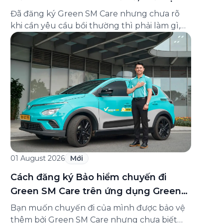
và cách liên hệ hỗ trợ
Đã đăng ký Green SM Care nhưng chưa rõ
khi cần yêu cầu bồi thường thì phải làm gì,
hồ sơ ra sao, hay giấy chứng nhận bảo hiểm
tìm ở đâu? Bài viết này tổng hợp đầy đủ các
câu hỏi thường gặp nhất về quy trình bồi
thường và hỗ trợ của Green […]
01 August 2026
Mới
Cách đăng ký Bảo hiểm chuyến đi
Green SM Care trên ứng dụng Green
SM
Bạn muốn chuyến đi của mình được bảo vệ
thêm bởi Green SM Care nhưng chưa biết