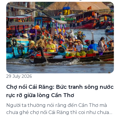
đăng ký ở đâu? Bài viết dưới đây sẽ hướng
dẫn chi tiết cách tham gia (và hủy tham gia)
gói bảo hiểm này ngay trên ứng dụng Green
SM, cùng những lưu ý quan trọng trước khi
[…]
29 July 2026
Chợ nổi Cái Răng: Bức tranh sông nước
rực rỡ giữa lòng Cần Thơ
Người ta thường nói rằng đến Cần Thơ mà
chưa ghé chợ nổi Cái Răng thì coi như chưa
chạm được vào hồn của miền Tây. Từng
đoàn ghe xuồng chở đầy trái cây rực rỡ, tiếng