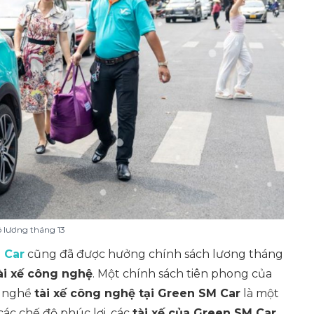
 lương tháng 13
 Car
cũng đã được hưởng chính sách lương tháng
ài xế công nghệ
. Một chính sách tiên phong của
h nghề
tài xế công nghệ tại Green SM Car
là một
các chế độ phúc lợi, các
tài xế của Green SM Car