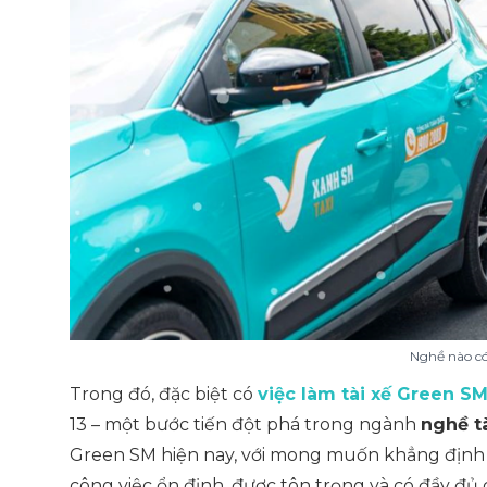
Nghề nào có
Trong đó, đặc biệt có
việc làm tài xế Green SM
13 – một bước tiến đột phá trong ngành
nghề t
Green SM hiện nay, với mong muốn khẳng địn
công việc ổn định, được tôn trọng và có đầy đủ 