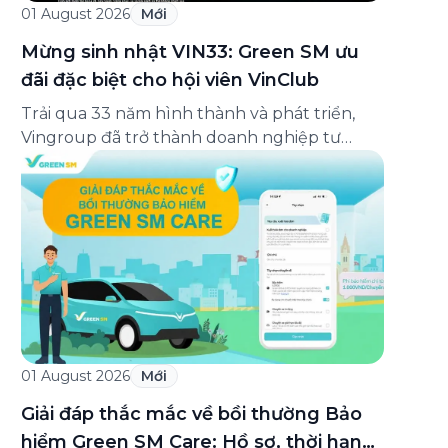
01 August 2026
Mới
Mừng sinh nhật VIN33: Green SM ưu
đãi đặc biệt cho hội viên VinClub
Trải qua 33 năm hình thành và phát triển,
Vingroup đã trở thành doanh nghiệp tư
nhân đa ngành lớn nhất Việt Nam, lọt Top 30
doanh nghiệp lớn nhất Đông Nam Á theo
bảng xếp hạng của Tạp chí Fortune (Mỹ).
Nhân kỷ niệm 33 năm thành lập (8/8/1993
đến 8/8/2026), Green SM trân […]
01 August 2026
Mới
Giải đáp thắc mắc về bồi thường Bảo
hiểm Green SM Care: Hồ sơ, thời hạn