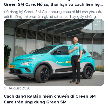
Green SM Care: Hồ sơ, thời hạn và cách liên hệ
hỗ trợ
Đã đăng ký Green SM Care nhưng chưa rõ khi cần yêu cầu
bồi thường thì phải làm gì, hồ sơ ra sao, hay giấy chứng
nhận bảo hiểm tìm ở đâu? Bài viết này tổng hợp đầy đủ các
câu hỏi thường gặp nhất về quy trình bồi thường và hỗ trợ
của Green […]
01 August 2026
Cách đăng ký Bảo hiểm chuyến đi Green SM
Care trên ứng dụng Green SM