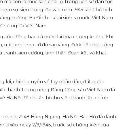
 mà còn là mốc son chói lọi trong lịch sử dân tộc
niệm sự kiện trọng đại vào năm 1945 khi Chủ tịch
ảng trường Ba Đình – khai sinh ra nước Việt Nam
 Chủ nghĩa Việt Nam.
 quốc, đồng bào cả nước lại hòa chung không khí
, mít tinh, treo cờ đỏ sao vàng được tổ chức rộng
u tranh kiên cường, tinh thần đoàn kết và khát
 lợi, chính quyền về tay nhân dân, đất nước
 Chấp hành Trung ương Đảng Cộng sản Việt Nam đã
 về Hà Nội để chuẩn bị cho việc thành lập chính
ác nhỏ ở số 48 Hàng Ngang, Hà Nội, Bác Hồ đã dành
ến chiều ngày 2/9/1945, trước sự chứng kiến của