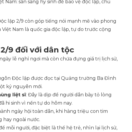
ệt Nam: sẵn sàng hy sinh để bảo vệ độc lập, chủ
Độc lập 2/9 còn góp tiếng nói mạnh mẽ vào phong
h Việt Nam là quốc gia độc lập, tự do trước cộng
2/9 đối với dân tộc
y lễ nghỉ ngơi mà còn chứa đựng giá trị lịch sử,
ngôn Độc lập được đọc tại Quảng trường Ba Đình
một kỷ nguyên mới.
ùng liệt sĩ
: Đây là dịp để người dân bày tỏ lòng
ã hi sinh vì nền tự do hôm nay.
thành ngày hội toàn dân, khi hàng triệu con tim
 hay ngoài nước.
ể mỗi người, đặc biệt là thế hệ trẻ, nhìn lại lịch sử,