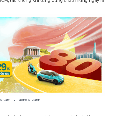
P.HCM, tạo không khí tưng bừng chào mừng ngày lễ
ệt Nam – Vì Tương lai Xanh