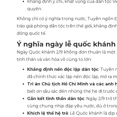
Khẳng định ý chí, khát vọng của dân tộc Vi
quyền.
Không chỉ có ý nghĩa trong nước, Tuyên ngôn 
trào giải phóng dân tộc trên thế giới, khẳng địn
đồng quốc tế.
Ý nghĩa ngày lễ quốc khánh 
Ngày Quốc khánh 2/9 không đơn thuần là một ngà
tinh thần và văn hóa vô cùng to lớn:
Khẳng định nền độc lập dân tộc
: Tuyên 
đã chính thức xác lập nền độc lập, mở ra 
Tri ân Chủ tịch Hồ Chí Minh và các anh h
biết ơn sâu sắc đến những thế hệ đi trước đ
Gắn kết tinh thần dân tộc
: Ngày 2/9 trở 
cùng chung nhịp đập yêu nước, dù ở trong
Khích lệ thế hệ trẻ
: Lễ Quốc khánh là dịp đ