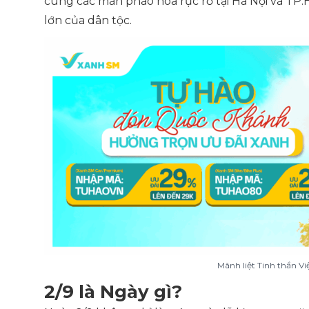
cùng các màn pháo hoa rực rỡ tại Hà Nội và T
lớn của dân tộc.
Mãnh liệt Tinh thần Vi
2/9 là Ngày gì?