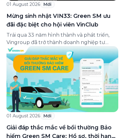
01 August 2026
Mới
Mừng sinh nhật VIN33: Green SM ưu
đãi đặc biệt cho hội viên VinClub
Trải qua 33 năm hình thành và phát triển,
Vingroup đã trở thành doanh nghiệp tư
nhân đa ngành lớn nhất Việt Nam, lọt Top 30
doanh nghiệp lớn nhất Đông Nam Á theo
bảng xếp hạng của Tạp chí Fortune (Mỹ).
Nhân kỷ niệm 33 năm thành lập (8/8/1993
đến 8/8/2026), Green SM trân […]
01 August 2026
Mới
Giải đáp thắc mắc về bồi thường Bảo
hiểm Green SM Care: Hồ sơ, thời hạn