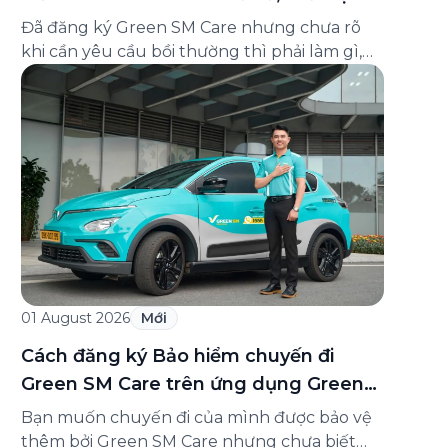
và cách liên hệ hỗ trợ
Đã đăng ký Green SM Care nhưng chưa rõ
khi cần yêu cầu bồi thường thì phải làm gì,
hồ sơ ra sao, hay giấy chứng nhận bảo hiểm
tìm ở đâu? Bài viết này tổng hợp đầy đủ các
câu hỏi thường gặp nhất về quy trình bồi
thường và hỗ trợ của Green […]
01 August 2026
Mới
Cách đăng ký Bảo hiểm chuyến đi
Green SM Care trên ứng dụng Green
SM
Bạn muốn chuyến đi của mình được bảo vệ
thêm bởi Green SM Care nhưng chưa biết