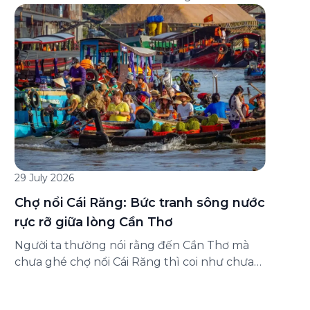
đăng ký ở đâu? Bài viết dưới đây sẽ hướng
dẫn chi tiết cách tham gia (và hủy tham gia)
gói bảo hiểm này ngay trên ứng dụng Green
SM, cùng những lưu ý quan trọng trước khi
[…]
29 July 2026
Chợ nổi Cái Răng: Bức tranh sông nước
rực rỡ giữa lòng Cần Thơ
Người ta thường nói rằng đến Cần Thơ mà
chưa ghé chợ nổi Cái Răng thì coi như chưa
chạm được vào hồn của miền Tây. Từng
đoàn ghe xuồng chở đầy trái cây rực rỡ, tiếng