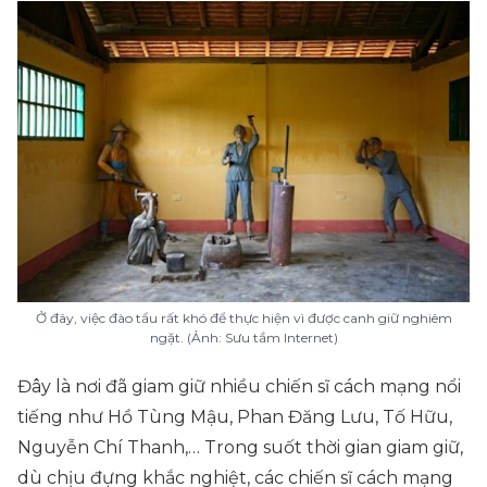
Ở đây, việc đào tẩu rất khó để thực hiện vì được canh giữ nghiêm
ngặt. (Ảnh: Sưu tầm Internet)
Đây là nơi đã giam giữ nhiều chiến sĩ cách mạng nổi
tiếng như Hồ Tùng Mậu, Phan Đăng Lưu, Tố Hữu,
Nguyễn Chí Thanh,… Trong suốt thời gian giam giữ,
dù chịu đựng khắc nghiệt, các chiến sĩ cách mạng