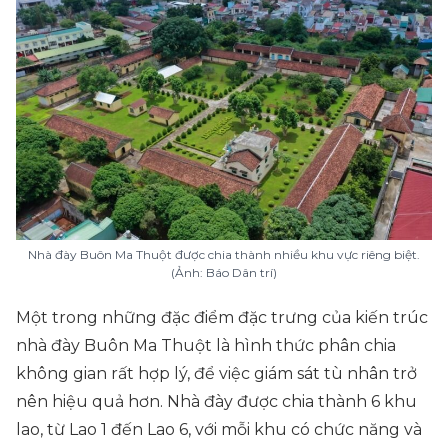
Nhà đày Buôn Ma Thuột được chia thành nhiều khu vực riêng biệt.
(Ảnh: Báo Dân trí)
Một trong những đặc điểm đặc trưng của kiến trúc
nhà đày Buôn Ma Thuột là hình thức phân chia
không gian rất hợp lý, để việc giám sát tù nhân trở
nên hiệu quả hơn. Nhà đày được chia thành 6 khu
lao, từ Lao 1 đến Lao 6, với mỗi khu có chức năng và