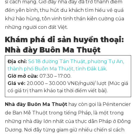
sĩ cách mạng. Giờ đây nhà đày đã trở thành điểm
đến yên bình, thu hút du khách tìm hiểu về quá
khứ hào hùng, tôn vinh tinh thần kiên cường của
những người con đất Việt.
Khám phá di sản huyền thoại:
Nhà đày Buôn Ma Thuột
Địa chỉ:
Số 18 đường Tán Thuật, phường Tự An,
thành phố Buôn Ma Thuột, tỉnh Đắk Lắk
.
Giờ mở cửa:
07:30 – 17:00.
Giá vé:
20.000 – 30.000 VNĐ/người/ lượt (Mức giá
có giá trị tham khảo tại thời điểm viết bài).
Nhà đày Buôn Ma Thuột
hay còn gọi là
Pénitencier
de Ban Mê Thuột
trong tiếng Pháp, là một trong
những nhà đày lớn nhất của thực dân Pháp ở Đông
Dương. Nơi đây từng giam giữ nhiều chiến sĩ cách