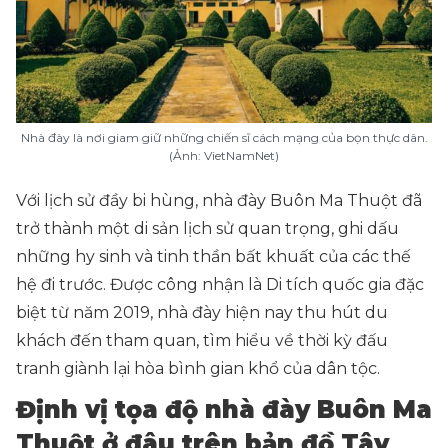
Nhà đày là nơi giam giữ những chiến sĩ cách mạng của bọn thực dân.
(Ảnh: VietNamNet)
Với lịch sử đầy bi hùng, nhà đày Buôn Ma Thuột đã
trở thành một di sản lịch sử quan trọng, ghi dấu
những hy sinh và tinh thần bất khuất của các thế
hệ đi trước. Được công nhận là Di tích quốc gia đặc
biệt từ năm 2019, nhà đày hiện nay thu hút du
khách đến tham quan, tìm hiểu về thời kỳ đấu
tranh giành lại hòa bình gian khổ của dân tộc.
Định vị tọa độ nhà đày Buôn Ma
Thuột ở đâu trên bản đồ Tây