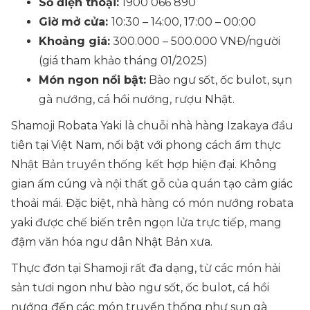
Số điện thoại:
1900 066 890
Giờ mở cửa:
10:30 – 14:00, 17:00 – 00:00
Khoảng giá:
300.000 – 500.000 VNĐ/người
(giá tham khảo tháng 01/2025)
Món ngon nổi bật:
Bào ngư sốt, ốc bulot, sụn
gà nướng, cá hồi nướng, rượu Nhật.
Shamoji Robata Yaki là chuỗi nhà hàng Izakaya đầu
tiên tại Việt Nam, nổi bật với phong cách ẩm thực
Nhật Bản truyền thống kết hợp hiện đại. Không
gian ấm cúng và nội thất gỗ của quán tạo cảm giác
thoải mái. Đặc biệt, nhà hàng có món nướng robata
yaki được chế biến trên ngọn lửa trực tiếp, mang
đậm văn hóa ngư dân Nhật Bản xưa.
Thực đơn tại Shamoji rất đa dạng, từ các món hải
sản tươi ngon như bào ngư sốt, ốc bulot, cá hồi
nướng đến các món truyền thống như sụn gà