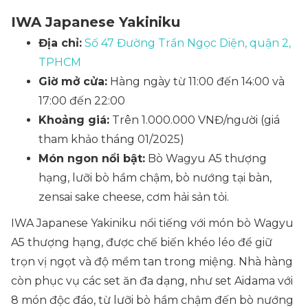
IWA Japanese Yakiniku
Địa chỉ:
Số 47 Đường Trần Ngọc Diện, quận 2,
TPHCM
Giờ mở cửa:
Hàng ngày từ 11:00 đến 14:00 và
17:00 đến 22:00
Khoảng giá:
Trên 1.000.000 VNĐ/người (giá
tham khảo tháng 01/2025)
Món ngon nổi bật:
Bò Wagyu A5 thượng
hạng, lưỡi bò hầm chậm, bò nướng tại bàn,
zensai sake cheese, cơm hải sản tỏi.
IWA Japanese Yakiniku nổi tiếng với món bò Wagyu
A5 thượng hạng, được chế biến khéo léo để giữ
trọn vị ngọt và độ mềm tan trong miệng. Nhà hàng
còn phục vụ các set ăn đa dạng, như set Aidama với
8 món độc đáo, từ lưỡi bò hầm chậm đến bò nướng