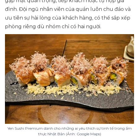
gặp mặt quan trọng, tiếp khách hoặc tụ họp gia
đình. Đội ngũ nhân viên của quán luôn chu đáo và
ưu tiên sự hài lòng của khách hàng, có thể sắp xếp
phòng riêng dù nhóm chỉ có hai người.
Yen Sushi Premium dành cho những ai yêu thích sự tinh tế trong ẩm
thực Nhật Bản (Ảnh: Google Maps)