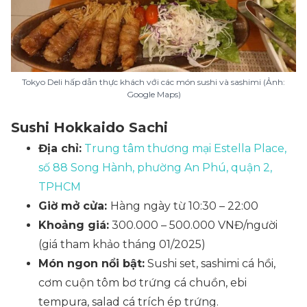
Tokyo Deli hấp dẫn thực khách với các món sushi và sashimi (Ảnh:
Google Maps)
Sushi Hokkaido Sachi
Địa chỉ:
Trung tâm thương mại Estella Place,
số 88 Song Hành, phường An Phú, quận 2,
TPHCM
Giờ mở cửa:
Hàng ngày từ 10:30 – 22:00
Khoảng giá:
300.000 – 500.000 VNĐ/người
(giá tham khảo tháng 01/2025)
Món ngon nổi bật:
Sushi set, sashimi cá hồi,
cơm cuộn tôm bơ trứng cá chuồn, ebi
tempura, salad cá trích ép trứng.