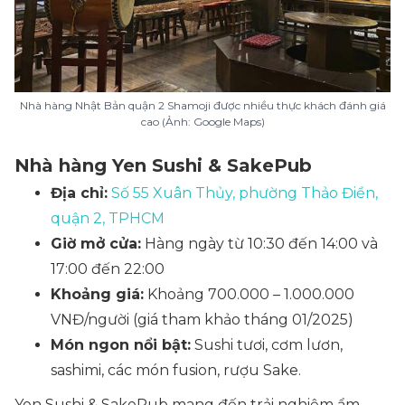
Nhà hàng Nhật Bản quận 2 Shamoji được nhiều thực khách đánh giá
cao (Ảnh: Google Maps)
Nhà hàng Yen Sushi & SakePub
Địa chỉ:
Số 55 Xuân Thủy, phường Thảo Điền,
quận 2, TPHCM
Giờ mở cửa:
Hàng ngày từ 10:30 đến 14:00 và
17:00 đến 22:00
Khoảng giá:
Khoảng 700.000 – 1.000.000
VNĐ/người (giá tham khảo tháng 01/2025)
Món ngon nổi bật:
Sushi tươi, cơm lươn,
sashimi, các món fusion, rượu Sake.
Yen Sushi & SakePub mang đến trải nghiệm ẩm