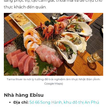
sàng phục vụ, tạo cảm giác thoải mái và dễ chịu cho
thực khách đến quán.
Tama River là nơi lý tưởng để trải nghiệm ẩm thực Nhật Bản (Ảnh:
Google Maps)
Nhà hàng Ebisu
Địa chỉ:
Số 66 Song Hành, khu đô thị An Phú