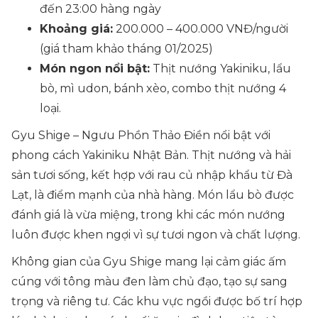
đến 23:00 hàng ngày
Khoảng giá:
200.000 – 400.000 VNĐ/người
(giá tham khảo tháng 01/2025)
Món ngon nổi bật:
Thịt nướng Yakiniku, lẩu
bò, mì udon, bánh xèo, combo thịt nướng 4
loại.
Gyu Shige – Ngưu Phồn Thảo Điền nổi bật với
phong cách Yakiniku Nhật Bản. Thịt nướng và hải
sản tươi sống, kết hợp với rau củ nhập khẩu từ Đà
Lạt, là điểm mạnh của nhà hàng. Món lẩu bò được
đánh giá là vừa miệng, trong khi các món nướng
luôn được khen ngợi vì sự tươi ngon và chất lượng.
Không gian của Gyu Shige mang lại cảm giác ấm
cúng với tông màu đen làm chủ đạo, tạo sự sang
trọng và riêng tư. Các khu vực ngồi được bố trí hợp