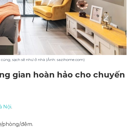
m cúng, sạch sẽ như ở nhà (Ảnh: sazihome.com)
ông gian hoàn hảo cho chuyến
à Nội
.
NĐ/phòng/đêm.