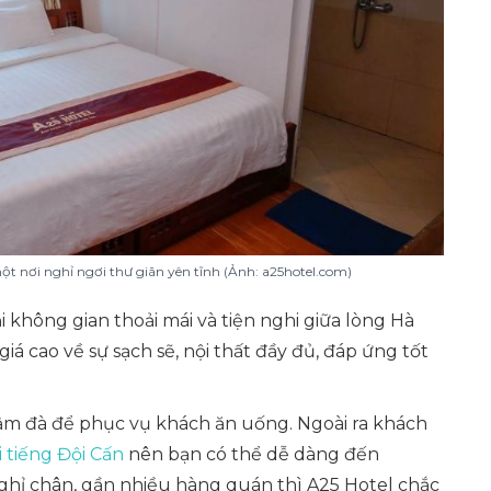
t nơi nghỉ ngơi thư giãn yên tĩnh (Ảnh: a25hotel.com)
ại không gian thoải mái và tiện nghi giữa lòng Hà
 cao về sự sạch sẽ, nội thất đầy đủ, đáp ứng tốt
 đậm đà để phục vụ khách ăn uống. Ngoài ra khách
 tiếng Đội Cấn
nên bạn có thể dễ dàng đến
hỉ chân, gần nhiều hàng quán thì A25 Hotel chắc