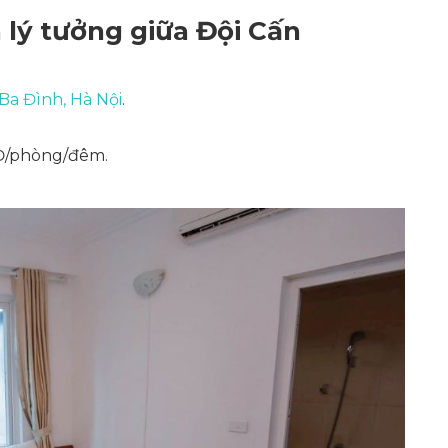
 lý tưởng giữa Đội Cấn
 Ba Đình, Hà Nội
.
NĐ/phòng/đêm.