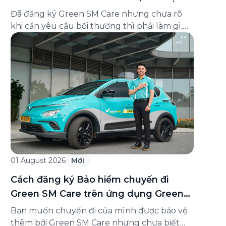
và cách liên hệ hỗ trợ
Đã đăng ký Green SM Care nhưng chưa rõ
khi cần yêu cầu bồi thường thì phải làm gì,
hồ sơ ra sao, hay giấy chứng nhận bảo hiểm
tìm ở đâu? Bài viết này tổng hợp đầy đủ các
câu hỏi thường gặp nhất về quy trình bồi
thường và hỗ trợ của Green […]
01 August 2026
Mới
Cách đăng ký Bảo hiểm chuyến đi
Green SM Care trên ứng dụng Green
SM
Bạn muốn chuyến đi của mình được bảo vệ
thêm bởi Green SM Care nhưng chưa biết