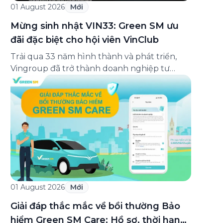
01 August 2026
Mới
Mừng sinh nhật VIN33: Green SM ưu
đãi đặc biệt cho hội viên VinClub
Trải qua 33 năm hình thành và phát triển,
Vingroup đã trở thành doanh nghiệp tư
nhân đa ngành lớn nhất Việt Nam, lọt Top 30
doanh nghiệp lớn nhất Đông Nam Á theo
bảng xếp hạng của Tạp chí Fortune (Mỹ).
Nhân kỷ niệm 33 năm thành lập (8/8/1993
đến 8/8/2026), Green SM trân […]
01 August 2026
Mới
Giải đáp thắc mắc về bồi thường Bảo
hiểm Green SM Care: Hồ sơ, thời hạn