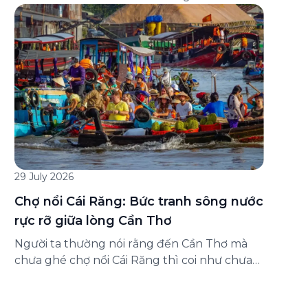
đăng ký ở đâu? Bài viết dưới đây sẽ hướng
dẫn chi tiết cách tham gia (và hủy tham gia)
gói bảo hiểm này ngay trên ứng dụng Green
SM, cùng những lưu ý quan trọng trước khi
[…]
29 July 2026
Chợ nổi Cái Răng: Bức tranh sông nước
rực rỡ giữa lòng Cần Thơ
Người ta thường nói rằng đến Cần Thơ mà
chưa ghé chợ nổi Cái Răng thì coi như chưa
chạm được vào hồn của miền Tây. Từng
đoàn ghe xuồng chở đầy trái cây rực rỡ, tiếng