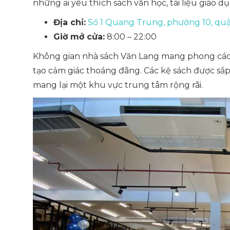
những ai yêu thích sách văn học, tài liệu giáo d
Địa chỉ:
Số 1 Quang Trung, phường 10, qu
Giờ mở cửa:
8:00 – 22:00
Không gian nhà sách Văn Lang mang phong cách
tạo cảm giác thoáng đãng. Các kệ sách được sắp 
mang lại một khu vực trung tâm rộng rãi.