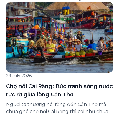
đăng ký ở đâu? Bài viết dưới đây sẽ hướng
dẫn chi tiết cách tham gia (và hủy tham gia)
gói bảo hiểm này ngay trên ứng dụng Green
SM, cùng những lưu ý quan trọng trước khi
[…]
29 July 2026
Chợ nổi Cái Răng: Bức tranh sông nước
rực rỡ giữa lòng Cần Thơ
Người ta thường nói rằng đến Cần Thơ mà
chưa ghé chợ nổi Cái Răng thì coi như chưa
chạm được vào hồn của miền Tây. Từng
đoàn ghe xuồng chở đầy trái cây rực rỡ, tiếng