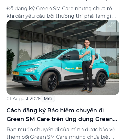
và cách liên hệ hỗ trợ
Đã đăng ký Green SM Care nhưng chưa rõ
khi cần yêu cầu bồi thường thì phải làm gì,
hồ sơ ra sao, hay giấy chứng nhận bảo hiểm
tìm ở đâu? Bài viết này tổng hợp đầy đủ các
câu hỏi thường gặp nhất về quy trình bồi
thường và hỗ trợ của Green […]
01 August 2026
Mới
Cách đăng ký Bảo hiểm chuyến đi
Green SM Care trên ứng dụng Green
SM
Bạn muốn chuyến đi của mình được bảo vệ
thêm bởi Green SM Care nhưng chưa biết