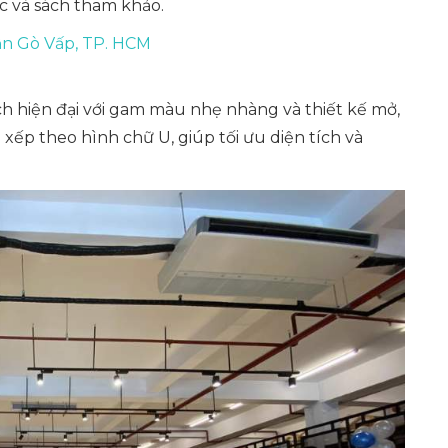
ục và sách tham khảo.
ận Gò Vấp, TP. HCM
 hiện đại với gam màu nhẹ nhàng và thiết kế mở,
xếp theo hình chữ U, giúp tối ưu diện tích và