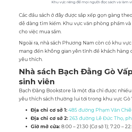
Khu vực riêng để mọi người đọc sách và làm
Các đầu sách ở đây được sắp xếp gọn gàng the
dễ dàng tìm kiếm. Khu vực văn phòng phẩm và đồ
cho việc mua sắm.
Ngoài ra, nhà sách Phương Nam còn có khu vực đ
mang đến không gian yên tĩnh để khách hàng c
yêu thích.
Nhà sách Bạch Đằng Gò Vấp 
sinh viên
Bạch Đằng Bookstore là một địa chỉ được nhiều
yêu thích sách thường lui tới trong khu vực Gò
Địa chỉ cơ sở 1:
485 đường Phạm Văn Chiêu
Địa chỉ cơ sở 2:
263 đường Lê Đức Thọ, ph
Giờ mở cửa:
8:00 – 21:30 (Cơ sở 1); 7:20 – 22