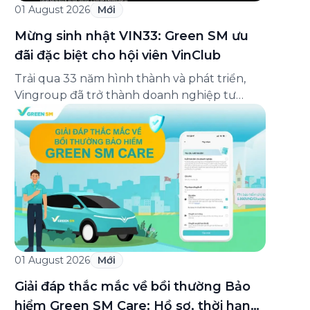
01 August 2026
Mới
Mừng sinh nhật VIN33: Green SM ưu
đãi đặc biệt cho hội viên VinClub
Trải qua 33 năm hình thành và phát triển,
Vingroup đã trở thành doanh nghiệp tư
nhân đa ngành lớn nhất Việt Nam, lọt Top 30
doanh nghiệp lớn nhất Đông Nam Á theo
bảng xếp hạng của Tạp chí Fortune (Mỹ).
Nhân kỷ niệm 33 năm thành lập (8/8/1993
đến 8/8/2026), Green SM trân […]
01 August 2026
Mới
Giải đáp thắc mắc về bồi thường Bảo
hiểm Green SM Care: Hồ sơ, thời hạn