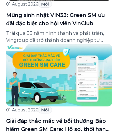
01 August 2026
Mới
Mừng sinh nhật VIN33: Green SM ưu
đãi đặc biệt cho hội viên VinClub
Trải qua 33 năm hình thành và phát triển,
Vingroup đã trở thành doanh nghiệp tư
nhân đa ngành lớn nhất Việt Nam, lọt Top 30
doanh nghiệp lớn nhất Đông Nam Á theo
bảng xếp hạng của Tạp chí Fortune (Mỹ).
Nhân kỷ niệm 33 năm thành lập (8/8/1993
đến 8/8/2026), Green SM trân […]
01 August 2026
Mới
Giải đáp thắc mắc về bồi thường Bảo
hiểm Green SM Care: Hồ sơ, thời hạn