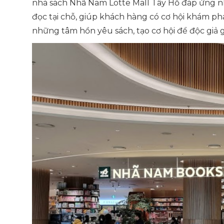
nhà sách Nhã Nam Lotte Mall Tây Hồ đáp ứng nh
đọc tại chỗ, giúp khách hàng có cơ hội khám phá
những tâm hồn yêu sách, tạo cơ hội để độc giả g