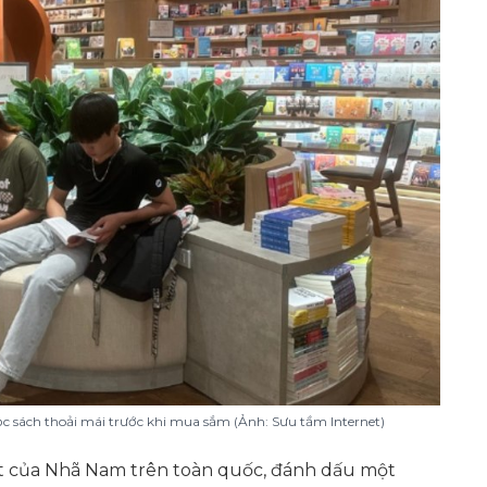
c sách thoải mái trước khi mua sắm (Ảnh: Sưu tầm Internet)
hất của Nhã Nam trên toàn quốc, đánh dấu một