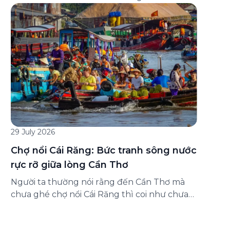
đăng ký ở đâu? Bài viết dưới đây sẽ hướng
dẫn chi tiết cách tham gia (và hủy tham gia)
gói bảo hiểm này ngay trên ứng dụng Green
SM, cùng những lưu ý quan trọng trước khi
[…]
29 July 2026
Chợ nổi Cái Răng: Bức tranh sông nước
rực rỡ giữa lòng Cần Thơ
Người ta thường nói rằng đến Cần Thơ mà
chưa ghé chợ nổi Cái Răng thì coi như chưa
chạm được vào hồn của miền Tây. Từng
đoàn ghe xuồng chở đầy trái cây rực rỡ, tiếng