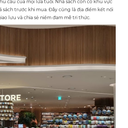
u cầu của mọi lứa tuổi. Nhà sách còn có khu vực
 sách trước khi mua. Đây cũng là địa điểm kết nối
iao lưu và chia sẻ niềm đam mê tri thức.