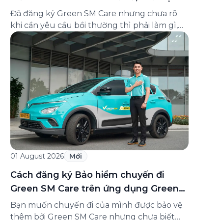
và cách liên hệ hỗ trợ
Đã đăng ký Green SM Care nhưng chưa rõ
khi cần yêu cầu bồi thường thì phải làm gì,
hồ sơ ra sao, hay giấy chứng nhận bảo hiểm
tìm ở đâu? Bài viết này tổng hợp đầy đủ các
câu hỏi thường gặp nhất về quy trình bồi
thường và hỗ trợ của Green […]
01 August 2026
Mới
Cách đăng ký Bảo hiểm chuyến đi
Green SM Care trên ứng dụng Green
SM
Bạn muốn chuyến đi của mình được bảo vệ
thêm bởi Green SM Care nhưng chưa biết