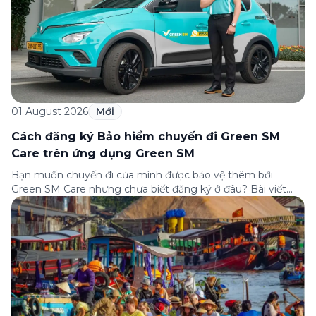
01 August 2026
Mới
Cách đăng ký Bảo hiểm chuyến đi Green SM
Care trên ứng dụng Green SM
Bạn muốn chuyến đi của mình được bảo vệ thêm bởi
Green SM Care nhưng chưa biết đăng ký ở đâu? Bài viết
dưới đây sẽ hướng dẫn chi tiết cách tham gia (và hủy tham
gia) gói bảo hiểm này ngay trên ứng dụng Green SM, cùng
những lưu ý quan trọng trước khi […]