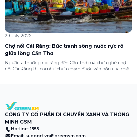
29 July 2026
Chợ nổi Cái Răng: Bức tranh sông nước rực rỡ
giữa lòng Cần Thơ
Người ta thường nói rằng đến Cần Thơ mà chưa ghé chợ
nổi Cái Răng thì coi như chưa chạm được vào hồn của miền
Tây. Từng đoàn ghe xuồng chở đầy trái cây rực rỡ, tiếng
máy nổ lách tách hòa cùng tiếng rao mời vang vọng trong
sương sớm, và cả những cây […]
CÔNG TY CỔ PHẦN DI CHUYỂN XANH VÀ THÔNG
MINH GSM
Hotline: 1555
Email:
support.vn@greensm.com