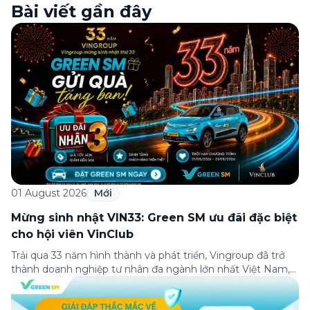
Bài viết gần đây
01 August 2026
Mới
Mừng sinh nhật VIN33: Green SM ưu đãi đặc biệt
cho hội viên VinClub
Trải qua 33 năm hình thành và phát triển, Vingroup đã trở
thành doanh nghiệp tư nhân đa ngành lớn nhất Việt Nam,
lọt Top 30 doanh nghiệp lớn nhất Đông Nam Á theo bảng
xếp hạng của Tạp chí Fortune (Mỹ). Nhân kỷ niệm 33 năm