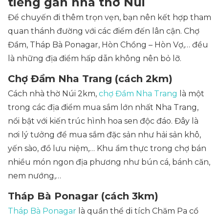
tiếng gần nhà thờ Núi
Để chuyến đi thêm trọn vẹn, bạn nên kết hợp tham
quan thánh đường với các điểm đến lân cận. Chợ
Đầm, Tháp Bà Ponagar, Hòn Chồng – Hòn Vợ,… đều
là những địa điểm hấp dẫn không nên bỏ lỡ.
Chợ Đầm Nha Trang (cách 2km)
Cách nhà thờ Núi 2km,
chợ Đầm Nha Trang
là một
trong các địa điểm mua sắm lớn nhất Nha Trang,
nổi bật với kiến trúc hình hoa sen độc đáo. Đây là
nơi lý tưởng để mua sắm đặc sản như hải sản khô,
yến sào, đồ lưu niệm,… Khu ẩm thực trong chợ bán
nhiều món ngon địa phương như bún cá, bánh căn,
nem nướng,…
Tháp Bà Ponagar (cách 3km)
Tháp Bà Ponagar
là quần thể di tích Chăm Pa cổ