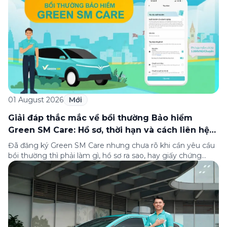
thành lập (8/8/1993 đến 8/8/2026), Green SM trân […]
01 August 2026
Mới
Giải đáp thắc mắc về bồi thường Bảo hiểm
Green SM Care: Hồ sơ, thời hạn và cách liên hệ
hỗ trợ
Đã đăng ký Green SM Care nhưng chưa rõ khi cần yêu cầu
bồi thường thì phải làm gì, hồ sơ ra sao, hay giấy chứng
nhận bảo hiểm tìm ở đâu? Bài viết này tổng hợp đầy đủ các
câu hỏi thường gặp nhất về quy trình bồi thường và hỗ trợ
của Green […]