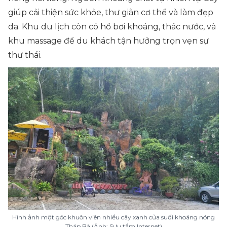
giúp cải thiện sức khỏe, thư giãn cơ thể và làm đẹp
da. Khu du lịch còn có hồ bơi khoáng, thác nước, và
khu massage để du khách tận hưởng trọn vẹn sự
thư thái.
Hình ảnh một góc khuôn viên nhiều cây xanh của suối khoáng nóng
Tháp Bà (Ảnh: Sưu tầm Internet)