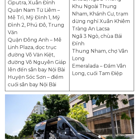
Ciputra, Xuân Đỉnh
Khu Ngoài Thung
Quận Nam Từ Liêm –
Nham, Khánh Cư, trạm
Mễ Trì, Mỹ Đình 1, Mỹ
dừng nghỉ Xuân Khiêm
Đình 2, Phú Đô, Trung
Tràng An Lacsa
Văn
Ngã 3 Ngò, chùa Bái
Quận Đông Anh – Mê
Đính
Linh Plaza, dọc trục
Thung Nham, chợ Vân
đường Võ Văn Kiệt,
Long
đường Võ Nguyên Giáp
Emeralada – Đầm Vân
lên đến sân bay Nội Bài
Long, cuối Tam Điệp
Huyện Sóc Sơn – điểm
cuối sân bay Nội Bài