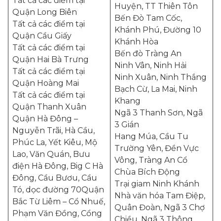
Tất cả các điểm tại
Huyện, TT Thiên Tôn
Quận Long Biên
Bến Đò Tam Cốc,
Tất cả các điểm tại
Khánh Phú, Đường 10
Quận Cầu Giấy
Khánh Hòa
Tất cả các điểm tại
Bến đò Tràng An
Quận Hai Bà Trưng
Ninh Vân, Ninh Hải
Tất cả các điểm tại
Ninh Xuân, Ninh Thắng
Quận Hoàng Mai
Bạch Cừ, La Mai, Ninh
Tất cả các điểm tại
Khang
Quận Thanh Xuân
Ngã 3 Thanh Sơn, Ngã
Quận Hà Đông –
3 Gián
Nguyễn Trãi, Hà Cầu,
Hang Múa, Cầu Tu
Phúc La, Yết Kiêu, Mộ
Trường Yên, Đền Vực
Lao, Văn Quán, Bưu
Vông, Tràng An Cổ
điện Hà Đông, Big C Hà
Chùa Bích Động
Đông, Cầu Bươu, Cầu
Trại giam Ninh Khánh
Tó, dọc đường 70Quận
Nhà văn hóa Tam Điệp,
Bắc Từ Liêm – Cổ Nhuế,
Quân Đoàn, Ngã 3 Chợ
Phạm Văn Đồng, Cổng
Chiều, Ngã 3 Thông