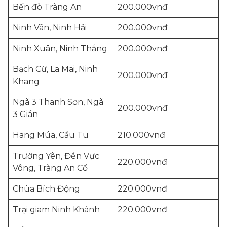
Bến đò Tràng An
200.000vnđ
Ninh Vân, Ninh Hải
200.000vnđ
Ninh Xuân, Ninh Thắng
200.000vnđ
Bạch Cừ, La Mai, Ninh
200.000vnđ
Khang
Ngã 3 Thanh Sơn, Ngã
200.000vnđ
3 Gián
Hang Múa, Cầu Tu
210.000vnđ
Trường Yên, Đền Vực
220.000vnđ
Vông, Tràng An Cổ
Chùa Bích Động
220.000vnđ
Trại giam Ninh Khánh
220.000vnđ