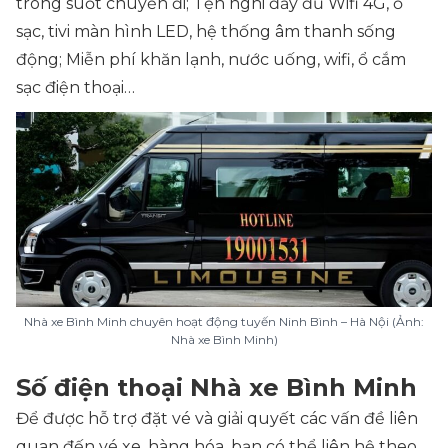
trong suốt chuyến đi; Tện nghi đầy đủ Wifi 4G, ổ
sạc, tivi màn hình LED, hệ thống âm thanh sống
động; Miễn phí khăn lạnh, nước uống, wifi, ổ cắm
sạc điện thoại…
Nhà xe Bình Minh chuyên hoạt động tuyến Ninh Bình – Hà Nội (Ảnh:
Nhà xe Bình Minh)
Số điện thoại Nhà xe Bình Minh
Để được hỗ trợ đặt vé và giải quyết các vấn đề liên
quan đến vé xe, hàng hóa, bạn có thể liên hệ theo