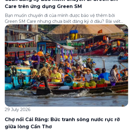
Care trên ứng dụng Green SM
Bạn muốn chuyến đi của mình được bảo vệ thêm bởi
Green SM Care nhưng chưa biết đăng ký ở đâu? Bài viết
dưới đây sẽ hướng dẫn chi tiết cách tham gia (và hủy tham
gia) gói bảo hiểm này ngay trên ứng dụng Green SM, cùng
những lưu ý quan trọng trước khi […]
29 July 2026
Chợ nổi Cái Răng: Bức tranh sông nước rực rỡ
giữa lòng Cần Thơ