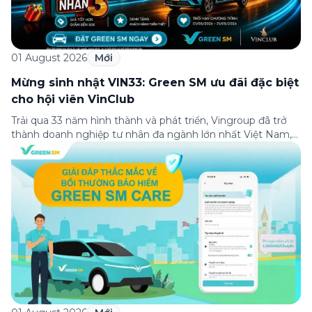
01 August 2026
Mới
Mừng sinh nhật VIN33: Green SM ưu đãi đặc biệt
cho hội viên VinClub
Trải qua 33 năm hình thành và phát triển, Vingroup đã trở
thành doanh nghiệp tư nhân đa ngành lớn nhất Việt Nam,
lọt Top 30 doanh nghiệp lớn nhất Đông Nam Á theo bảng
xếp hạng của Tạp chí Fortune (Mỹ). Nhân kỷ niệm 33 năm
thành lập (8/8/1993 đến 8/8/2026), Green SM trân […]