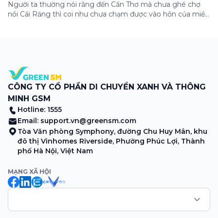
Người ta thường nói rằng đến Cần Thơ mà chưa ghé chợ
nổi Cái Răng thì coi như chưa chạm được vào hồn của miền
Tây. Từng đoàn ghe xuồng chở đầy trái cây rực rỡ, tiếng
máy nổ lách tách hòa cùng tiếng rao mời vang vọng trong
sương sớm, và cả những cây […]
CÔNG TY CỔ PHẦN DI CHUYỂN XANH VÀ THÔNG
MINH GSM
Hotline: 1555
Email:
support.vn@greensm.com
Tòa Văn phòng Symphony, đường Chu Huy Mân, khu
đô thị Vinhomes Riverside, Phường Phúc Lợi, Thành
phố Hà Nội, Việt Nam
MẠNG XÃ HỘI