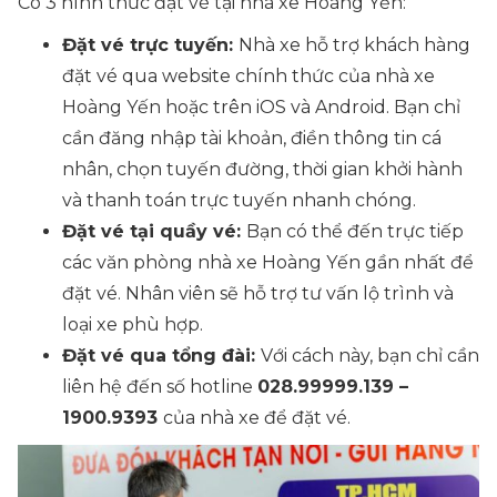
Có 3 hình thức đặt vé tại nhà xe Hoàng Yến:
Đặt vé trực tuyến:
Nhà xe hỗ trợ khách hàng
đặt vé qua website chính thức của nhà xe
Hoàng Yến hoặc trên iOS và Android. Bạn chỉ
cần đăng nhập tài khoản, điền thông tin cá
nhân, chọn tuyến đường, thời gian khởi hành
và thanh toán trực tuyến nhanh chóng.
Đặt vé tại quầy vé:
Bạn có thể đến trực tiếp
các văn phòng nhà xe Hoàng Yến gần nhất để
đặt vé. Nhân viên sẽ hỗ trợ tư vấn lộ trình và
loại xe phù hợp.
Đặt vé qua tổng đài:
Với cách này, bạn chỉ cần
liên hệ đến số hotline
028.99999.139 –
1900.9393
của nhà xe để đặt vé.