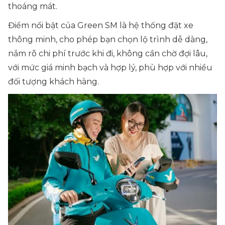
thoáng mát.
Điểm nổi bật của Green SM là hệ thống đặt xe
thông minh, cho phép bạn chọn lộ trình dễ dàng,
nắm rõ chi phí trước khi đi, không cần chờ đợi lâu,
với mức giá minh bạch và hợp lý, phù hợp với nhiều
đối tượng khách hàng.