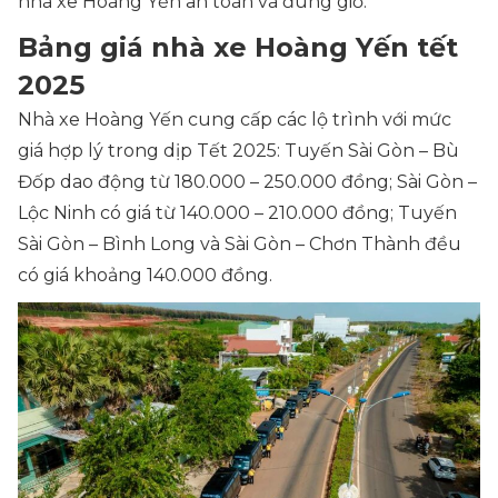
nhà xe Hoàng Yến an toàn và đúng giờ.
Bảng giá nhà xe Hoàng Yến tết
2025
Nhà xe Hoàng Yến cung cấp các lộ trình với mức
giá hợp lý trong dịp Tết 2025: Tuyến Sài Gòn – Bù
Đốp dao động từ 180.000 – 250.000 đồng; Sài Gòn –
Lộc Ninh có giá từ 140.000 – 210.000 đồng; Tuyến
Sài Gòn – Bình Long và Sài Gòn – Chơn Thành đều
có giá khoảng 140.000 đồng.