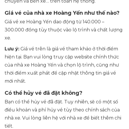
chuyển và bến xe… trên toàn hệ thống.
Giá vé của nhà xe Hoàng Yến như thế nào?
Giá vé xe Hoàng Yến dao động từ 140.000 –
300.000 đồng tùy thuộc vào lộ trình và chất lượng
xe.
Lưu ý:
Giá vé trên là giá vé tham khảo ở thời điểm
hiện tại. Bạn vui lòng truy cập website chính thức
của nhà xe Hoàng Yến và chọn lộ trình, cũng như
thời điểm xuất phát để cập nhật thông tin giá vé
mới nhất.
Có thể hủy vé đã đặt không?
Bạn có thể hủy vé đã đặt. Tuy nhiên, sẽ có một số
điều khoản và phí hủy vé tùy theo chính sách của
nhà xe. Vui lòng liên hệ với nhà xe để biết thêm chi
tiết.