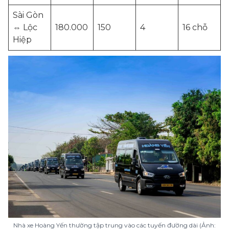
Sài Gòn
⇔ Lộc
180.000
150
4
16 chỗ
Hiệp
Nhà xe Hoàng Yến thường tập trung vào các tuyến đường dài (Ảnh: