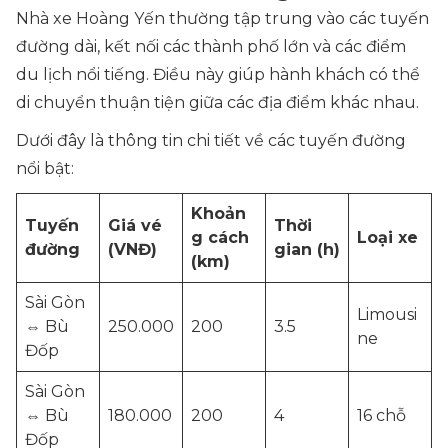
Nhà xe Hoàng Yến thường tập trung vào các tuyến
đường dài, kết nối các thành phố lớn và các điểm
du lịch nổi tiếng. Điều này giúp hành khách có thể
di chuyển thuận tiện giữa các địa điểm khác nhau.
Dưới đây là thông tin chi tiết về các tuyến đường
nổi bật:
Khoản
Tuyến
Giá vé
Thời
g cách
Loại xe
đường
(VNĐ)
gian (h)
(km)
Sài Gòn
Limousi
⇔ Bù
250.000
200
3.5
ne
Đốp
Sài Gòn
⇔ Bù
180.000
200
4
16 chỗ
Đốp