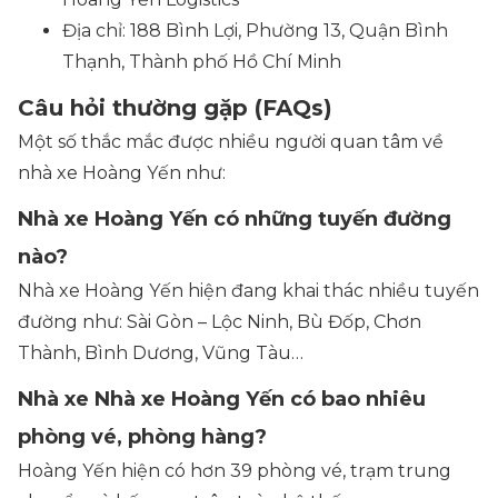
Địa chỉ: 188 Bình Lợi, Phường 13, Quận Bình
Thạnh, Thành phố Hồ Chí Minh
Câu hỏi thường gặp (FAQs)
Một số thắc mắc được nhiều người quan tâm về
nhà xe Hoàng Yến như:
Nhà xe Hoàng Yến có những tuyến đường
nào?
Nhà xe Hoàng Yến hiện đang khai thác nhiều tuyến
đường như: Sài Gòn – Lộc Ninh, Bù Đốp, Chơn
Thành, Bình Dương, Vũng Tàu…
Nhà xe Nhà xe Hoàng Yến có bao nhiêu
phòng vé, phòng hàng?
Hoàng Yến hiện có hơn 39 phòng vé, trạm trung