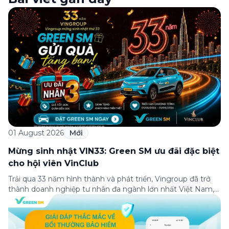
01 August 2026
Mới
Mừng sinh nhật VIN33: Green SM ưu đãi đặc biệt
cho hội viên VinClub
Trải qua 33 năm hình thành và phát triển, Vingroup đã trở
thành doanh nghiệp tư nhân đa ngành lớn nhất Việt Nam,
lọt Top 30 doanh nghiệp lớn nhất Đông Nam Á theo bảng
xếp hạng của Tạp chí Fortune (Mỹ). Nhân kỷ niệm 33 năm
thành lập (8/8/1993 đến 8/8/2026), Green SM trân […]