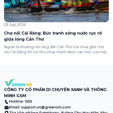
29 July 2026
Chợ nổi Cái Răng: Bức tranh sông nước rực rỡ
giữa lòng Cần Thơ
Người ta thường nói rằng đến Cần Thơ mà chưa ghé chợ
nổi Cái Răng thì coi như chưa chạm được vào hồn của miền
Tây. Từng đoàn ghe xuồng chở đầy trái cây rực rỡ, tiếng
máy nổ lách tách hòa cùng tiếng rao mời vang vọng trong
sương sớm, và cả những cây […]
CÔNG TY CỔ PHẦN DI CHUYỂN XANH VÀ THÔNG
MINH GSM
Hotline: 1555
Email:
support.vn@greensm.com
Tòa Văn phòng Symphony, đường Chu Huy Mân, khu