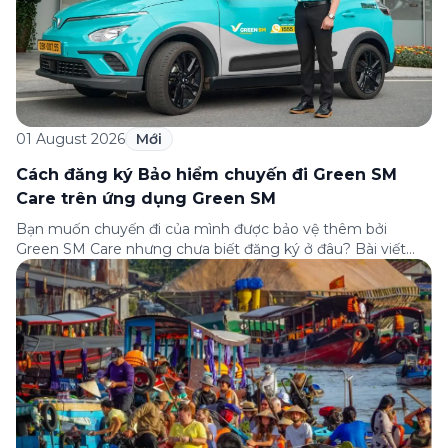
01 August 2026
Mới
Cách đăng ký Bảo hiểm chuyến đi Green SM
Care trên ứng dụng Green SM
Bạn muốn chuyến đi của mình được bảo vệ thêm bởi
Green SM Care nhưng chưa biết đăng ký ở đâu? Bài viết
dưới đây sẽ hướng dẫn chi tiết cách tham gia (và hủy tham
gia) gói bảo hiểm này ngay trên ứng dụng Green SM, cùng
những lưu ý quan trọng trước khi […]