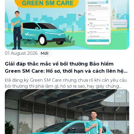
01 August 2026
Mới
Giải đáp thắc mắc về bồi thường Bảo hiểm
Green SM Care: Hồ sơ, thời hạn và cách liên hệ
hỗ trợ
Đã đăng ký Green SM Care nhưng chưa rõ khi cần yêu cầu
bồi thường thì phải làm gì, hồ sơ ra sao, hay giấy chứng
nhận bảo hiểm tìm ở đâu? Bài viết này tổng hợp đầy đủ các
câu hỏi thường gặp nhất về quy trình bồi thường và hỗ trợ
của Green […]