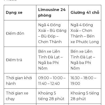
Limousine 24
Dạng xe
Giường 41 chỗ
phòng
Ngã 4 Đồng
Ngã 4 Đồng
Xoài – Bù Đăng
Xoài – Chơn
Điểm đón
– Bù Đốp –
Thành – Bến
Chơn Thành
xe Phước Long
Bến xe Liên
Bến xe Liên
Tỉnh Đà Lạt –
Tỉnh Đà Lạt –
Điểm trả
Ngã ba Phi
Ngã ba Phi
Nôm
Nôm
Thời gian khởi
09:00 – 10:00 –
16:30 – 18:00 –
hành
11:40 – 12:40
19:00
Thời gian xe
Khoảng 5
Khoảng 5 tiếng
chạy
tiếng 28 phút
28 phút