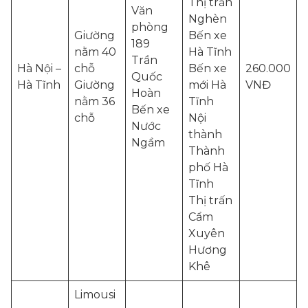
Thị trấn
Văn
Nghèn
phòng
Giường
Bến xe
189
nằm 40
Hà Tĩnh
Trần
Hà Nội –
chỗ
Bến xe
260.000
Quốc
Hà Tĩnh
Giường
mới Hà
VNĐ
Hoàn
nằm 36
Tĩnh
Bến xe
chỗ
Nội
Nước
thành
Ngầm
Thành
phố Hà
Tĩnh
Thị trấn
Cẩm
Xuyên
Hương
Khê
Limousi