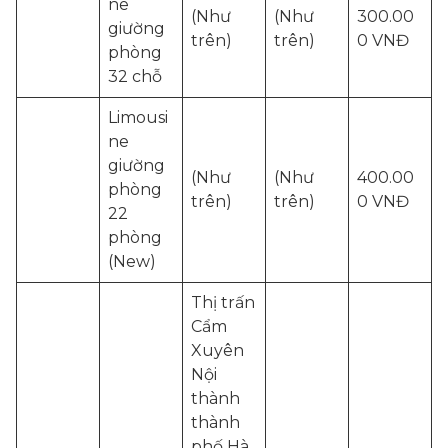
ne
(Như
(Như
300.00
giường
trên)
trên)
0 VNĐ
phòng
32 chỗ
Limousi
ne
giường
(Như
(Như
400.00
phòng
trên)
trên)
0 VNĐ
22
phòng
(New)
Thị trấn
Cẩm
Xuyên
Nội
thành
thành
phố Hà