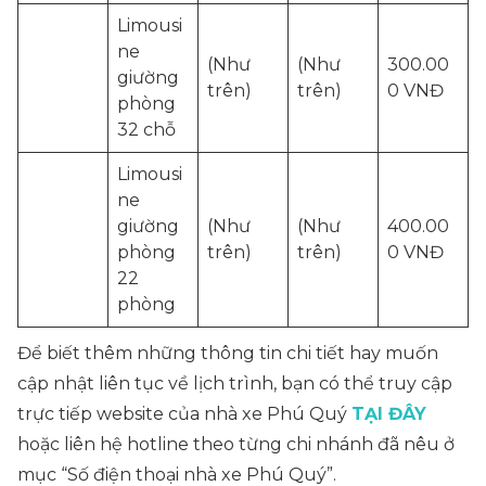
Limousi
ne
(Như
(Như
300.00
giường
trên)
trên)
0 VNĐ
phòng
32 chỗ
Limousi
ne
giường
(Như
(Như
400.00
phòng
trên)
trên)
0 VNĐ
22
phòng
Để biết thêm những thông tin chi tiết hay muốn
cập nhật liên tục về lịch trình, bạn có thể truy cập
trực tiếp website của nhà xe Phú Quý
TẠI ĐÂY
hoặc liên hệ hotline theo từng chi nhánh đã nêu ở
mục “Số điện thoại nhà xe Phú Quý”.