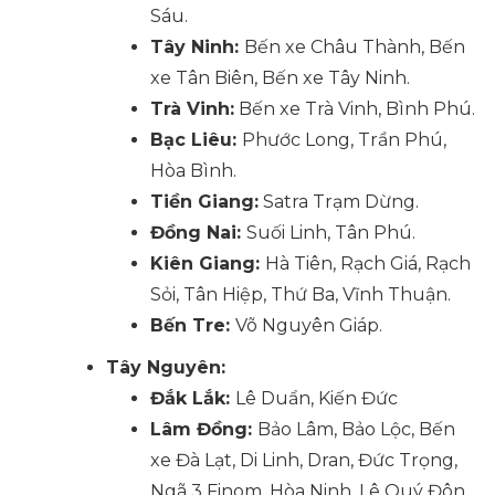
Sáu.
Tây Ninh:
Bến xe Châu Thành, Bến
xe Tân Biên, Bến xe Tây Ninh.
Trà Vinh:
Bến xe Trà Vinh, Bình Phú.
Bạc Liêu:
Phước Long, Trần Phú,
Hòa Bình.
Tiền Giang:
Satra Trạm Dừng.
Đồng Nai:
Suối Linh, Tân Phú.
Kiên Giang:
Hà Tiên, Rạch Giá, Rạch
Sỏi, Tân Hiệp, Thứ Ba, Vĩnh Thuận.
Bến Tre:
Võ Nguyên Giáp.
Tây Nguyên:
Đắk Lắk:
Lê Duẩn, Kiến Đức
Lâm Đồng:
Bảo Lâm, Bảo Lộc, Bến
xe Đà Lạt, Di Linh, Dran, Đức Trọng,
Ngã 3 Finom, Hòa Ninh, Lê Quý Đôn,