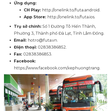
Ứng dụng:
CH Play:
http://onelink.to/futa.android.
App Store:
http://onelink.to/futa.ios.
Trụ sở chính:
Số 1 Đường Tô Hiến Thành,
Phường 3, Thành phố Đà Lạt, Tỉnh Lâm Đồng.
Email:
hotro@futa.vn.
Điện thoại:
02838386852.
Fax:
02838386853.
Facebook:
https://www.facebook.com/xephuongtrang.