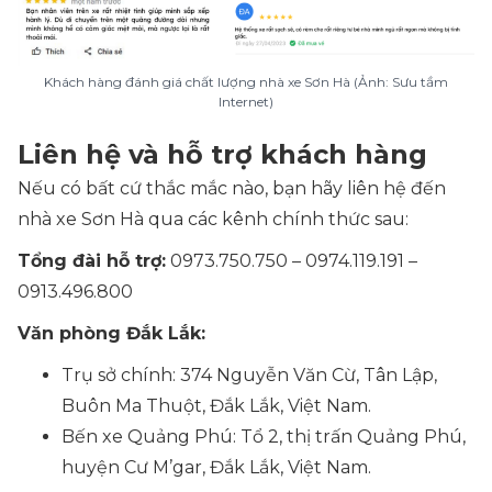
Khách hàng đánh giá chất lượng nhà xe Sơn Hà (Ảnh: Sưu tầm
Internet)
Liên hệ và hỗ trợ khách hàng
Nếu có bất cứ thắc mắc nào, bạn hãy liên hệ đến
nhà xe Sơn Hà qua các kênh chính thức sau:
Tổng đài hỗ trợ:
0973.750.750 – 0974.119.191 –
0913.496.800
Văn phòng Đắk Lắk:
Trụ sở chính: 374 Nguyễn Văn Cừ, Tân Lập,
Buôn Ma Thuột, Đắk Lắk, Việt Nam.
Bến xe Quảng Phú: Tổ 2, thị trấn Quảng Phú,
huyện Cư M’gar, Đắk Lắk, Việt Nam.