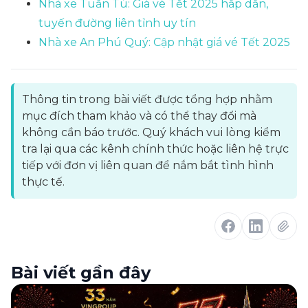
Nhà xe Tuấn Tú: Giá vé Tết 2025 hấp dẫn,
tuyến đường liên tỉnh uy tín
Nhà xe An Phú Quý: Cập nhật giá vé Tết 2025
Thông tin trong bài viết được tổng hợp nhằm
mục đích tham khảo và có thể thay đổi mà
không cần báo trước. Quý khách vui lòng kiểm
tra lại qua các kênh chính thức hoặc liên hệ trực
tiếp với đơn vị liên quan để nắm bắt tình hình
thực tế.
Bài viết gần đây