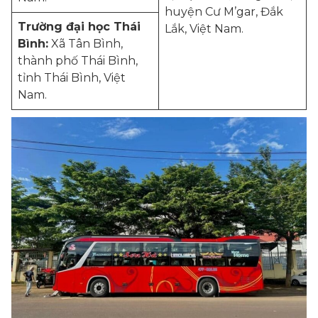
huyện Cư M’gar, Đắk
Trường đại học Thái
Lắk, Việt Nam.
Bình:
Xã Tân Bình,
thành phố Thái Bình,
tỉnh Thái Bình, Việt
Nam.