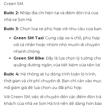
Green SM.
Bước 2:
Nhập địa chỉ hiện tại và điểm đón trả của
nhà xe Sơn Hà.
Bước 3:
Chọn loại xe phù hợp với nhu cầu của bạn.
Green SM Taxi
: Cung cấp xe 4 chỗ, phù hợp
với cá nhân hoặc nhóm nhỏ muốn di chuyển
nhanh chóng.
Green SM Bike
: Đây là lựa chọn lý tưởng cho
quãng đường ngắn, vừa tiết kiệm vừa tiện lợi.
Bước 4:
Hệ thống sẽ tự động tính toán lộ trình,
thời gian và chi phí chuyến đi. Bạn chỉ cần vào mục
mã giảm giá để lựa chọn ưu đãi phù hợp.
Với Green SM, việc di chuyển đến các điểm đón trả
khách của nhà xe Sơn Hà trở nên dễ dàng hơn bao