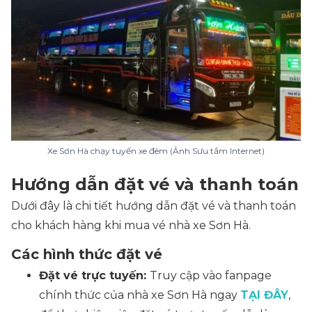
Xe Sơn Hà chạy tuyến xe đêm (Ảnh Sưu tầm Internet)
Hướng dẫn đặt vé và thanh toán
Dưới đây là chi tiết hướng dẫn đặt vé và thanh toán
cho khách hàng khi mua vé nhà xe Sơn Hà.
Các hình thức đặt vé
Đặt vé trực tuyến:
Truy cập vào fanpage
chính thức của nhà xe Sơn Hà ngay
TẠI ĐÂY
,