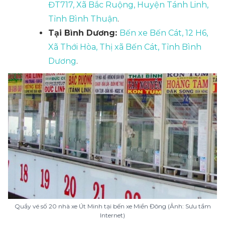
ĐT717, Xã Bắc Ruộng, Huyện Tánh Linh,
Tỉnh Bình Thuận
.
Tại Bình Dương:
Bến xe Bến Cát, 12 H6,
Xã Thới Hòa, Thị xã Bến Cát, Tỉnh Bình
Dương
.
Quầy vé số 20 nhà xe Út Minh tại bến xe Miền Đông (Ảnh: Sưu tầm
Internet)