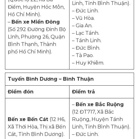
Linh, Tỉnh Bình Thuận)
.
Điểm, Huyện Hóc Môn,
– Đức Linh.
Hồ Chí Minh)
.
– Vũ Hòa.
–
Bến xe Miền Đông
– Gia An.
(Số 292 Đường Đinh Bộ
– Lạc Tánh.
Lĩnh, Phường 26, Quận
– Tánh Linh.
Bình Thạnh, Thành
– Đức Bình.
phố Hồ Chí Minh)
.
– Tà Pao.
– Huy Khiêm.
Tuyến Bình Dương – Bình Thuận
Điểm đón
Điểm trả
–
Bến xe Bắc Ruộng
(12 ĐT717, Xã Bắc
Bến xe Bến Cát
(12 H6,
Ruộng, Huyện Tánh
Xã Thới Hòa, Thị xã Bến
Linh, Tỉnh Bình Thuận)
.
Cát, Tỉnh Bình Dương)
.
– Đức Linh.