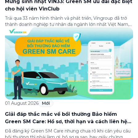
Mừng sinh nhật VIN33: Green SM ưu đãi đặc biệt
cho hội viên VinClub
Trải qua 33 năm hình thành và phát triển, Vingroup đã trở
thành doanh nghiệp tư nhân đa ngành lớn nhất Việt Nam,
lọt Top 30 doanh nghiệp lớn nhất Đông Nam Á theo bảng
xếp hạng của Tạp chí Fortune (Mỹ). Nhân kỷ niệm 33 năm
thành lập (8/8/1993 đến 8/8/2026), Green SM trân […]
01 August 2026
Mới
Giải đáp thắc mắc về bồi thường Bảo hiểm
Green SM Care: Hồ sơ, thời hạn và cách liên hệ
hỗ trợ
Đã đăng ký Green SM Care nhưng chưa rõ khi cần yêu cầu
bồi thường thì phải làm gì, hồ sơ ra sao, hay giấy chứng