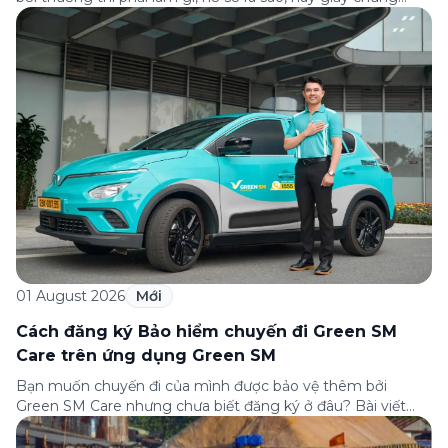
nhận bảo hiểm tìm ở đâu? Bài viết này tổng hợp đầy đủ các
câu hỏi thường gặp nhất về quy trình bồi thường và hỗ trợ
của Green […]
01 August 2026
Mới
Cách đăng ký Bảo hiểm chuyến đi Green SM
Care trên ứng dụng Green SM
Bạn muốn chuyến đi của mình được bảo vệ thêm bởi
Green SM Care nhưng chưa biết đăng ký ở đâu? Bài viết
dưới đây sẽ hướng dẫn chi tiết cách tham gia (và hủy tham
gia) gói bảo hiểm này ngay trên ứng dụng Green SM, cùng