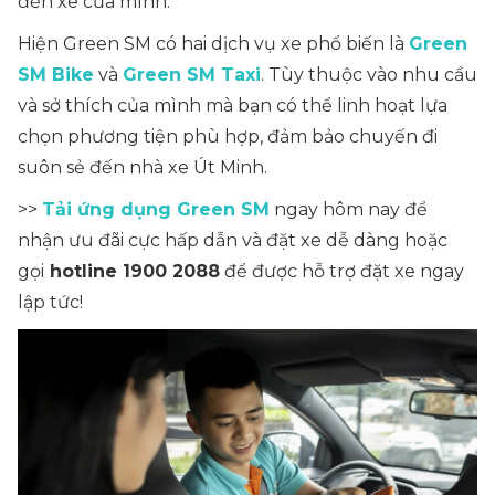
đến xe của mình.
Hiện Green SM có hai dịch vụ xe phổ biến là
Green
SM Bike
và
Green SM Taxi
. Tùy thuộc vào nhu cầu
và sở thích của mình mà bạn có thể linh hoạt lựa
chọn phương tiện phù hợp, đảm bảo chuyến đi
suôn sẻ đến nhà xe Út Minh.
>>
Tải ứng dụng Green SM
ngay hôm nay để
nhận ưu đãi cực hấp dẫn và đặt xe dễ dàng hoặc
gọi
hotline 1900 2088
để được hỗ trợ đặt xe ngay
lập tức!