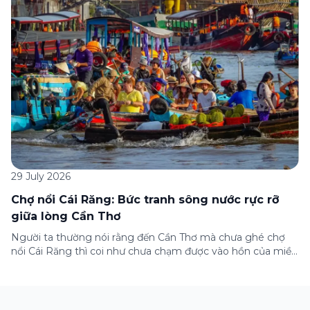
những lưu ý quan trọng trước khi […]
29 July 2026
Chợ nổi Cái Răng: Bức tranh sông nước rực rỡ
giữa lòng Cần Thơ
Người ta thường nói rằng đến Cần Thơ mà chưa ghé chợ
nổi Cái Răng thì coi như chưa chạm được vào hồn của miền
Tây. Từng đoàn ghe xuồng chở đầy trái cây rực rỡ, tiếng
máy nổ lách tách hòa cùng tiếng rao mời vang vọng trong
sương sớm, và cả những cây […]