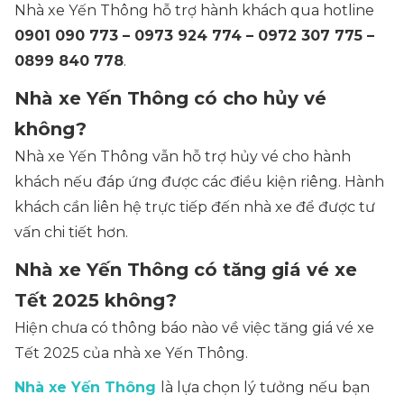
Nhà xe Yến Thông hỗ trợ hành khách qua hotline
0901 090 773 – 0973 924 774 – 0972 307 775 –
0899 840 778
.
Nhà xe Yến Thông có cho hủy vé
không?
Nhà xe Yến Thông vẫn hỗ trợ hủy vé cho hành
khách nếu đáp ứng được các điều kiện riêng. Hành
khách cần liên hệ trực tiếp đến nhà xe để được tư
vấn chi tiết hơn.
Nhà xe Yến Thông có tăng giá vé xe
Tết 2025 không?
Hiện chưa có thông báo nào về việc tăng giá vé xe
Tết 2025 của nhà xe Yến Thông.
Nhà xe Yến Thông
là lựa chọn lý tưởng nếu bạn