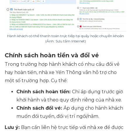
Hành khách có thể thanh toán trực tiếp tại quầy hoặc chuyển khoản
(Ảnh: Sưu tầm Internet
)
Chính sách hoàn tiền và đổi vé
Trong trường hợp hành khách có nhu cầu đổi vé
hay hoàn tiền, nhà xe Yến Thông vẫn hỗ trợ cho
một số trường hợp. Cụ thể:
Chính sách hoàn tiền:
Chỉ áp dụng trước giờ
khởi hành và theo quy định riêng của nhà xe.
Chính sách đổi vé:
Áp dụng cho hành khách
muốn đổi tuyến, đổi vị trí ngồi/nằm.
Lưu ý:
Bạn cần liên hệ trực tiếp với nhà xe để được