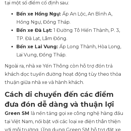
tại một số điểm cố định sau:
Bến xe Hồng Ngự:
Ấp An Lộc, An Bình A,
Hồng Ngự, Đồng Tháp.
Bến xe Đà Lạt:
1 Đường Tô Hiến Thành, P. 3,
TP. Đà Lạt, Lâm Đồng.
Bến xe Lai Vung:
Ấp Long Thành, Hòa Long,
Lai Vung, Đồng Tháp.
Ngoài ra, nhà xe Yến Thông còn hỗ trợ đón trả
khách dọc tuyến đường hoạt động tùy theo thỏa
thuận giữa nhà xe và hành khách.
Cách di chuyển đến các điểm
đưa đón dễ dàng và thuận lợi
Green SM
là nền tảng gọi xe công nghệ hàng đầu
tại Việt Nam, nổi bật với các loại xe điện thân thiện
với môi trường. Ứng dụng Green SM hỗ trợ đặt xe