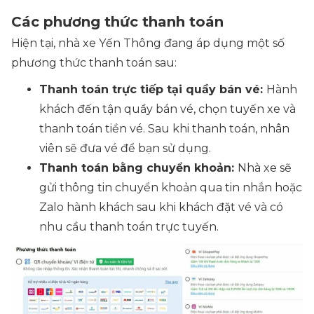
Các phương thức thanh toán
Hiện tại, nhà xe Yến Thông đang áp dụng một số
phương thức thanh toán sau:
Thanh toán trực tiếp tại quầy bán vé:
Hành
khách đến tận quầy bán vé, chọn tuyến xe và
thanh toán tiền vé. Sau khi thanh toán, nhân
viên sẽ đưa vé để bạn sử dụng.
Thanh toán bằng chuyển khoản:
Nhà xe sẽ
gửi thông tin chuyển khoản qua tin nhắn hoặc
Zalo hành khách sau khi khách đặt vé và có
nhu cầu thanh toán trực tuyến.