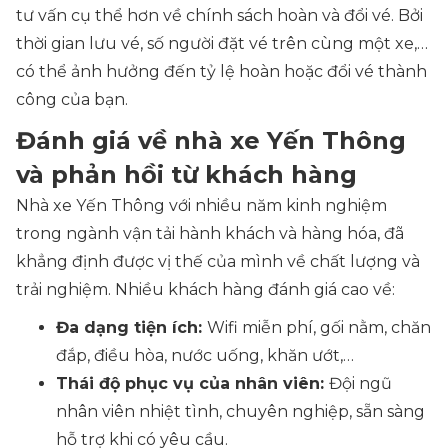
tư vấn cụ thể hơn về chính sách hoàn và đổi vé. Bởi
thời gian lưu vé, số người đặt vé trên cùng một xe,…
có thể ảnh hưởng đến tỷ lệ hoàn hoặc đổi vé thành
công của bạn.
Đánh giá về nhà xe Yến Thông
và phản hồi từ khách hàng
Nhà xe Yến Thông với nhiều năm kinh nghiệm
trong ngành vận tải hành khách và hàng hóa, đã
khẳng định được vị thế của mình về chất lượng và
trải nghiệm. Nhiều khách hàng đánh giá cao về:
Đa dạng tiện ích:
Wifi miễn phí, gối nằm, chăn
đắp, điều hòa, nước uống, khăn ướt,…
Thái độ phục vụ của nhân viên:
Đội ngũ
nhân viên nhiệt tình, chuyên nghiệp, sẵn sàng
hỗ trợ khi có yêu cầu.