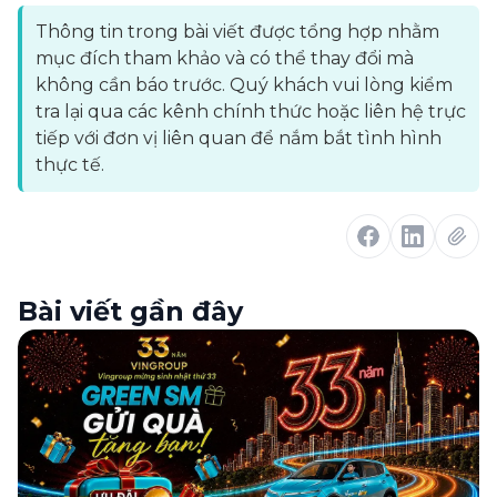
Thông tin trong bài viết được tổng hợp nhằm
mục đích tham khảo và có thể thay đổi mà
không cần báo trước. Quý khách vui lòng kiểm
tra lại qua các kênh chính thức hoặc liên hệ trực
tiếp với đơn vị liên quan để nắm bắt tình hình
thực tế.
Bài viết gần đây