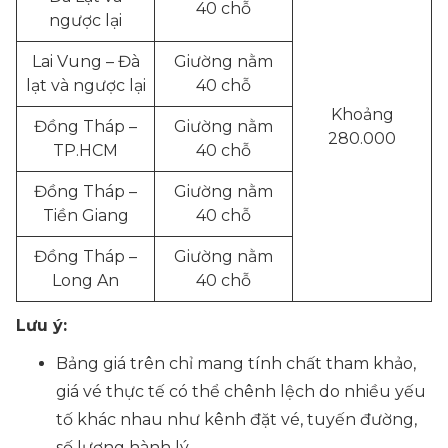
40 chỗ
ngược lại
Lai Vung – Đà
Giường nằm
lạt và ngược lại
40 chỗ
Khoảng
Đồng Tháp –
Giường nằm
280.000
TP.HCM
40 chỗ
Đồng Tháp –
Giường nằm
Tiền Giang
40 chỗ
Đồng Tháp –
Giường nằm
Long An
40 chỗ
Lưu ý:
Bảng giá trên chỉ mang tính chất tham khảo,
giá vé thực tế có thể chênh lệch do nhiều yếu
tố khác nhau như kênh đặt vé, tuyến đường,
số lượng hành lý,…