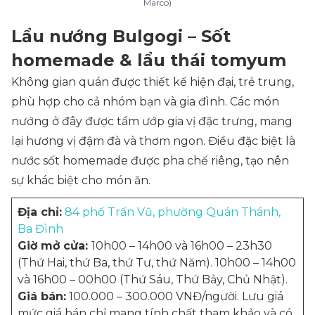
Marco)
Lẩu nướng Bulgogi – Sốt
homemade & lẩu thái tomyum
Không gian quán được thiết kế hiện đại, trẻ trung,
phù hợp cho cả nhóm bạn và gia đình. Các món
nướng ở đây được tẩm ướp gia vị đặc trưng, mang
lại hương vị đậm đà và thơm ngon. Điều đặc biệt là
nước sốt homemade được pha chế riêng, tạo nên
sự khác biệt cho món ăn.
Địa chỉ:
84 phố Trấn Vũ, phường Quán Thánh,
Ba Đình
Giờ mở cửa:
10h00 – 14h00 và 16h00 – 23h30
(Thứ Hai, thứ Ba, thứ Tư, thứ Năm). 10h00 – 14h00
và 16h00 – 00h00 (Thứ Sáu, Thứ Bảy, Chủ Nhật).
Giá bán:
100.000 – 300.000 VNĐ/người. Lưu giá
mức giá bán chỉ mang tính chất tham khảo và có