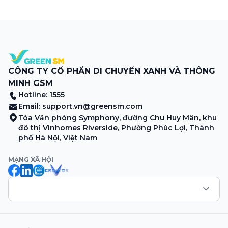
Tây. Từng đoàn ghe xuồng chở đầy trái cây rực rỡ, tiếng
máy nổ lách tách hòa cùng tiếng rao mời vang vọng trong
sương sớm, và cả những cây […]
CÔNG TY CỔ PHẦN DI CHUYỂN XANH VÀ THÔNG
MINH GSM
Hotline: 1555
Email:
support.vn@greensm.com
Tòa Văn phòng Symphony, đường Chu Huy Mân, khu
đô thị Vinhomes Riverside, Phường Phúc Lợi, Thành
phố Hà Nội, Việt Nam
MẠNG XÃ HỘI