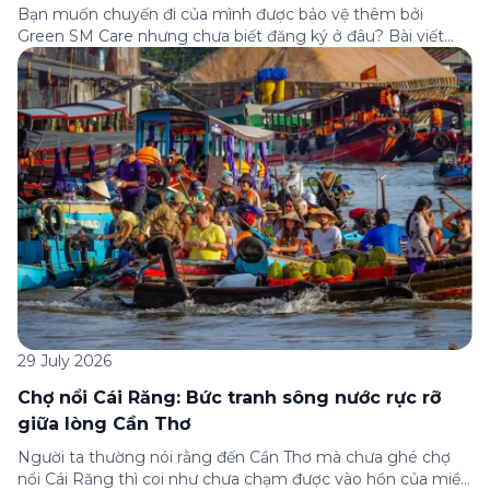
Bạn muốn chuyến đi của mình được bảo vệ thêm bởi
Green SM Care nhưng chưa biết đăng ký ở đâu? Bài viết
dưới đây sẽ hướng dẫn chi tiết cách tham gia (và hủy tham
gia) gói bảo hiểm này ngay trên ứng dụng Green SM, cùng
những lưu ý quan trọng trước khi […]
29 July 2026
Chợ nổi Cái Răng: Bức tranh sông nước rực rỡ
giữa lòng Cần Thơ
Người ta thường nói rằng đến Cần Thơ mà chưa ghé chợ
nổi Cái Răng thì coi như chưa chạm được vào hồn của miền