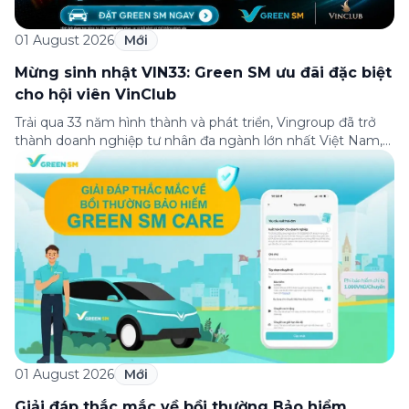
01 August 2026
Mới
Mừng sinh nhật VIN33: Green SM ưu đãi đặc biệt
cho hội viên VinClub
Trải qua 33 năm hình thành và phát triển, Vingroup đã trở
thành doanh nghiệp tư nhân đa ngành lớn nhất Việt Nam,
lọt Top 30 doanh nghiệp lớn nhất Đông Nam Á theo bảng
xếp hạng của Tạp chí Fortune (Mỹ). Nhân kỷ niệm 33 năm
thành lập (8/8/1993 đến 8/8/2026), Green SM trân […]
01 August 2026
Mới
Giải đáp thắc mắc về bồi thường Bảo hiểm