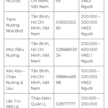
HOUSE
Chí Minh,
59
VND/
Việt Nam
Người
Tân Bình,
200.000 –
Tiệm
Hồ Chí
03920303
300.000
Nướng
Minh, Việt
60
VND/
Nhà Bird
Nam
Người
Tân Bình,
200.000 –
Mộc Riêu
Hồ Chí
028668139
400.000
Nướng
Minh, Việt
34
VND /
Nam
Người
Xèo Xèo –
Tân Bình,
100.000 –
Chảo
Hồ Chí
08884469
200.000
Nướng &
Minh, Việt
98
VND/
Lẩu
Nam
Người
Thảo Điền,
100.000 –
Lão Trư
Quận 2,
02877777
200.000
BBQ &