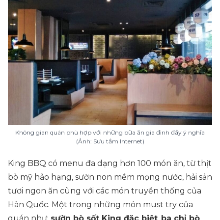
Không gian quán phù hợp với những bữa ăn gia đình đầy ý nghĩa
(Ảnh: Sưu tầm Internet)
King BBQ có menu đa dạng hơn 100 món ăn, từ thịt
bò mỹ hảo hạng, sườn non mềm mọng nước, hải sản
tươi ngon ăn cùng với các món truyền thống của
Hàn Quốc. Một trong những món must try của
quán như:
sườn bò sốt King đặc biệt
,
ba chỉ bò