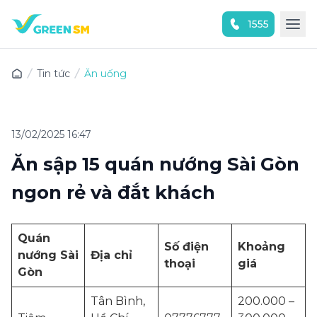
1555
Trải nghiệm ứng dụng ngay
Tin tức
Ăn uống
13/02/2025 16:47
Ăn sập 15 quán nướng Sài Gòn
ngon rẻ và đắt khách
Quán
Số điện
Khoảng
nướng Sài
Địa chỉ
thoại
giá
Gòn
Tân Bình,
200.000 –