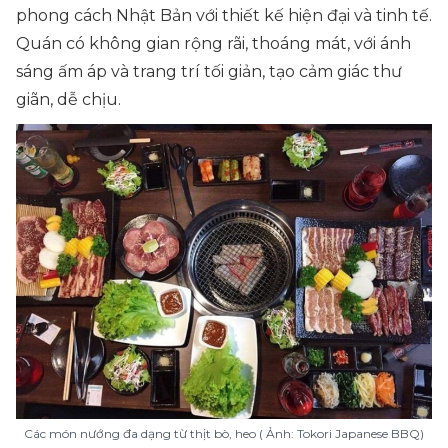
phong cách Nhật Bản với thiết kế hiện đại và tinh tế.
Quán có không gian rộng rãi, thoáng mát, với ánh
sáng ấm áp và trang trí tối giản, tạo cảm giác thư
giãn, dễ chịu.
Các món nướng đa dạng từ thịt bò, heo ( Ảnh: Tokori Japanese BBQ)