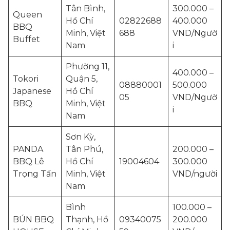
Tân Bình,
300.000 –
Queen
Hồ Chí
02822688
400.000
BBQ
Minh, Việt
688
VND/Ngườ
Buffet
Nam
i
Phường 11,
400.000 –
Tokori
Quận 5,
08880001
500.000
Japanese
Hồ Chí
05
VND/Ngườ
BBQ
Minh, Việt
i
Nam
Sơn Kỳ,
PANDA
Tân Phú,
200.000 –
BBQ Lê
Hồ Chí
19004604
300.000
Trọng Tấn
Minh, Việt
VND/người
Nam
Bình
100.000 –
BÚN BBQ
Thạnh, Hồ
09340075
200.000