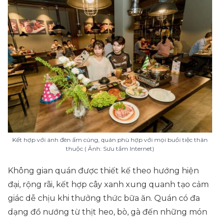
Kết hợp với ánh đèn ấm cúng, quán phù hợp với mọi buổi tiệc thân
thuộc ( Ảnh: Sưu tầm Internet)
Không gian quán được thiết kế theo hướng hiện
đại, rộng rãi, kết hợp cây xanh xung quanh tạo cảm
giác dễ chịu khi thưởng thức bữa ăn. Quán có đa
dạng đồ nướng từ thịt heo, bò, gà đến những món