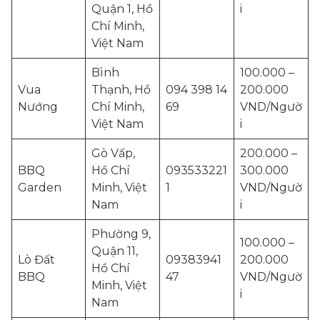
Quận 1, Hồ
i
Chí Minh,
Việt Nam
Bình
100.000 –
Vua
Thạnh, Hồ
094 398 14
200.000
Nướng
Chí Minh,
69
VND/Ngườ
Việt Nam
i
Gò Vấp,
200.000 –
BBQ
Hồ Chí
093533221
300.000
Garden
Minh, Việt
1
VND/Ngườ
Nam
i
Phường 9,
100.000 –
Quận 11,
Lò Đất
09383941
200.000
Hồ Chí
BBQ
47
VND/Ngườ
Minh, Việt
i
Nam