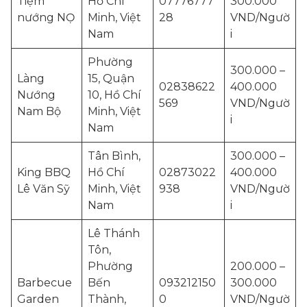
Tiệm
Hồ Chí
07776777
300.000
nướng NỌ
Minh, Việt
28
VND/Ngườ
Nam
i
Phường
300.000 –
Làng
15, Quận
02838622
400.000
Nướng
10, Hồ Chí
569
VND/Ngườ
Nam Bộ
Minh, Việt
i
Nam
Tân Bình,
300.000 –
King BBQ
Hồ Chí
02873022
400.000
Lê Văn Sỹ
Minh, Việt
938
VND/Ngườ
Nam
i
Lê Thánh
Tôn,
Phường
200.000 –
Barbecue
Bến
093212150
300.000
Garden
Thành,
0
VND/Ngườ