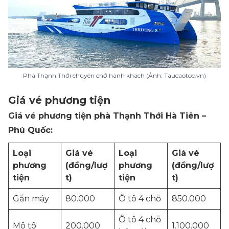
Phà Thạnh Thới chuyên chở hành khách (Ảnh: Taucaotoc.vn)
Giá vé phương tiện
Giá vé phương tiện phà Thạnh Thới Hà Tiên –
Phú Quốc:
Loại
Giá vé
Loại
Giá vé
phương
(đồng/lượ
phương
(đồng/lượ
tiện
t)
tiện
t)
Gắn máy
80.000
Ô tô 4 chỗ
850.000
Ô tô 4 chỗ
Mô tô
200.000
1.100.000