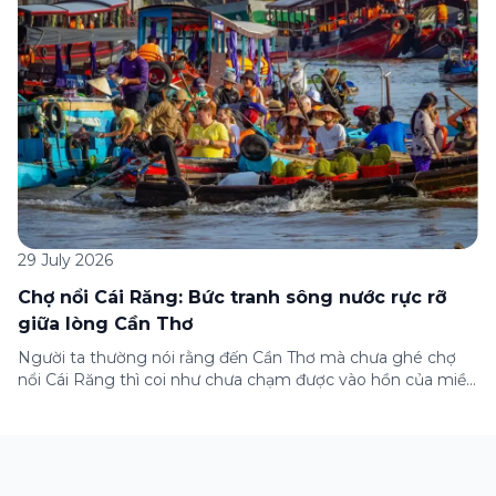
29 July 2026
Chợ nổi Cái Răng: Bức tranh sông nước rực rỡ
giữa lòng Cần Thơ
Người ta thường nói rằng đến Cần Thơ mà chưa ghé chợ
nổi Cái Răng thì coi như chưa chạm được vào hồn của miền
Tây. Từng đoàn ghe xuồng chở đầy trái cây rực rỡ, tiếng
máy nổ lách tách hòa cùng tiếng rao mời vang vọng trong
sương sớm, và cả những cây […]