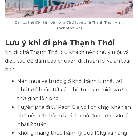
Bạn có thể đến tận bến phà để đặt vé phà Thạnh Thới (Ảnh:
Thanhthoi.vn)
Lưu ý khi đi phà Thạnh Thới
Khi đi phà Thạnh Thới, du khách nên chú ý một vài
điều sau để đảm bảo chuyến đi thuận lợi và an toàn
hơn:
Nên mua vé trước giờ khởi hành ít nhất 30
phút để hoàn tất các thủ tục cần thiết và đủ
thời gian lên phà.
Tuyến phà đi từ Rạch Giá có lịch chạy khá hạn
chế nên cần hành khách chủ động đặt sớm ít
nhất 2 tuần.
Không mang theo hành lý quá 10kg và hàng