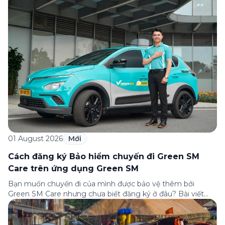
câu hỏi thường gặp nhất về quy trình bồi thường và hỗ trợ
của Green […]
01 August 2026
Mới
Cách đăng ký Bảo hiểm chuyến đi Green SM
Care trên ứng dụng Green SM
Bạn muốn chuyến đi của mình được bảo vệ thêm bởi
Green SM Care nhưng chưa biết đăng ký ở đâu? Bài viết
dưới đây sẽ hướng dẫn chi tiết cách tham gia (và hủy tham
gia) gói bảo hiểm này ngay trên ứng dụng Green SM, cùng
những lưu ý quan trọng trước khi […]