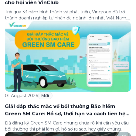
cho hội viên VinClub
Trải qua 33 năm hình thành và phát triển, Vingroup đã trở
thành doanh nghiệp tư nhân đa ngành lớn nhất Việt Nam,
lọt Top 30 doanh nghiệp lớn nhất Đông Nam Á theo bảng
xếp hạng của Tạp chí Fortune (Mỹ). Nhân kỷ niệm 33 năm
thành lập (8/8/1993 đến 8/8/2026), Green SM trân […]
01 August 2026
Mới
Giải đáp thắc mắc về bồi thường Bảo hiểm
Green SM Care: Hồ sơ, thời hạn và cách liên hệ
hỗ trợ
Đã đăng ký Green SM Care nhưng chưa rõ khi cần yêu cầu
bồi thường thì phải làm gì, hồ sơ ra sao, hay giấy chứng
nhận bảo hiểm tìm ở đâu? Bài viết này tổng hợp đầy đủ các