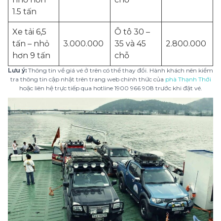
1.5 tấn
Xe tải 6,5
Ô tô 30 –
tấn – nhỏ
3.000.000
35 và 45
2.800.000
hơn 9 tấn
chỗ
Lưu ý:
Thông tin về giá vé ở trên có thể thay đổi. Hành khách nên kiểm
tra thông tin cập nhật trên trang web chính thức của
phà Thạnh Thới
hoặc liên hệ trực tiếp qua hotline 1900 966 908 trước khi đặt vé.