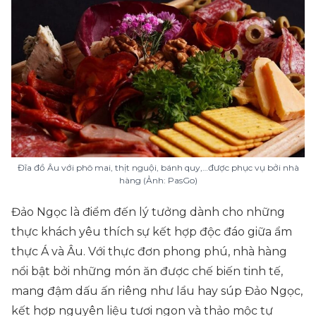
Đĩa đồ Âu với phô mai, thịt nguội, bánh quy,…được phục vụ bởi nhà
hàng (Ảnh: PasGo)
Đảo Ngọc là điểm đến lý tưởng dành cho những
thực khách yêu thích sự kết hợp độc đáo giữa ẩm
thực Á và Âu. Với thực đơn phong phú, nhà hàng
nổi bật bởi những món ăn được chế biến tinh tế,
mang đậm dấu ấn riêng như lẩu hay súp Đảo Ngọc,
kết hợp nguyên liệu tươi ngon và thảo mộc tự