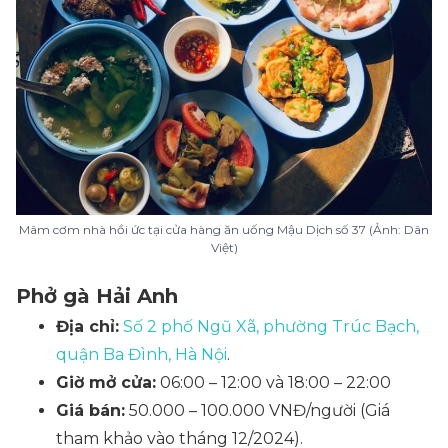
Mâm cơm nhà hồi ức tại cửa hàng ăn uống Mậu Dịch số 37 (Ảnh: Dân
Việt)
Phở gà Hải Anh
Địa chỉ:
Số 2 phố Ngũ Xã, phường Trúc Bạch,
quận Ba Đình, Hà Nội
.
Giờ mở cửa:
06:00 – 12:00 và 18:00 – 22:00
Giá bán:
50.000 – 100.000 VNĐ/người
(Giá
tham khảo vào tháng 12/2024)
.