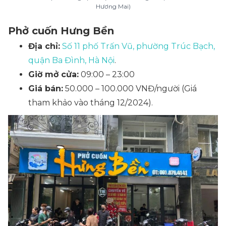
Hương Mai)
Phở cuốn Hưng Bền
Địa chỉ:
Số 11 phố Trấn Vũ, phường Trúc Bạch,
quận Ba Đình, Hà Nội
.
Giờ mở cửa:
09:00 – 23:00
Giá bán:
50.000 – 100.000 VNĐ/người
(Giá
tham khảo vào tháng 12/2024)
.