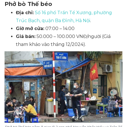
Phở bò Thế béo
Địa chỉ:
Số 16 phố Trần Tế Xương, phường
Trúc Bạch, quận Ba Đình, Hà Nội
.
Giờ mở cửa:
07:00 – 14:00
Giá bán:
50.000 – 100.000 VNĐ/người
(Giá
tham khảo vào tháng 12/2024)
.
Phở bò Thế béo nằm ở giao lộ 2 con phố Nguyễn Khắc Hiếu và Trần Tế