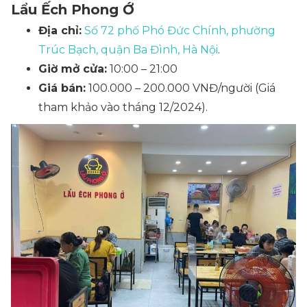
Lẩu Ếch Phong Ớ
Địa chỉ:
Số 72 phố Phó Đức Chính, phường
Trúc Bạch, quận Ba Đình, Hà Nội
.
Giờ mở cửa:
10:00 – 21:00
Giá bán:
100.000 – 200.000 VNĐ/người
(Giá
tham khảo vào tháng 12/2024)
.