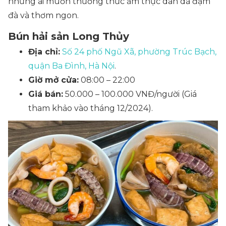
những ai muốn thưởng thức ẩm thực dân dã đậm
đà và thơm ngon.
Bún hải sản Long Thủy
Địa chỉ:
Số 24 phố Ngũ Xã, phường Trúc Bạch,
quận Ba Đình, Hà Nội
.
Giờ mở cửa:
08:00 – 22:00
Giá bán:
50.000 – 100.000 VNĐ/người
(Giá
tham khảo vào tháng 12/2024)
.