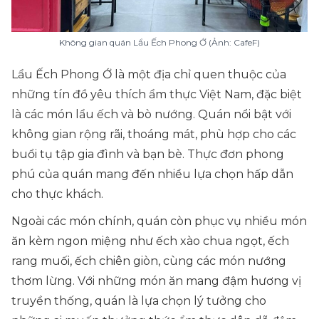
Không gian quán Lẩu Ếch Phong Ớ (Ảnh: CafeF)
Lẩu Ếch Phong Ớ là một địa chỉ quen thuộc của
những tín đồ yêu thích ẩm thực Việt Nam, đặc biệt
là các món lẩu ếch và bò nướng. Quán nổi bật với
không gian rộng rãi, thoáng mát, phù hợp cho các
buổi tụ tập gia đình và bạn bè. Thực đơn phong
phú của quán mang đến nhiều lựa chọn hấp dẫn
cho thực khách.
Ngoài các món chính, quán còn phục vụ nhiều món
ăn kèm ngon miệng như ếch xào chua ngọt, ếch
rang muối, ếch chiên giòn, cùng các món nướng
thơm lừng. Với những món ăn mang đậm hương vị
truyền thống, quán là lựa chọn lý tưởng cho