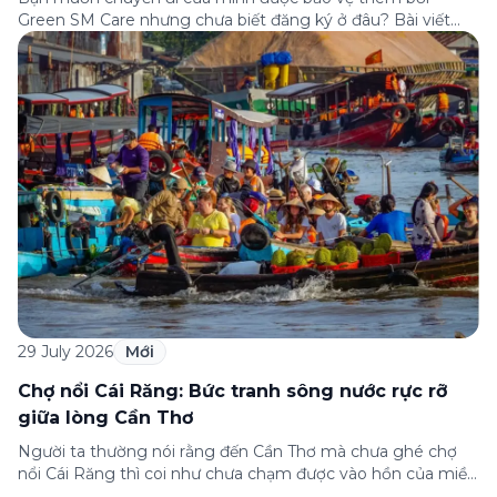
Green SM Care nhưng chưa biết đăng ký ở đâu? Bài viết
dưới đây sẽ hướng dẫn chi tiết cách tham gia (và hủy tham
gia) gói bảo hiểm này ngay trên ứng dụng Green SM, cùng
những lưu ý quan trọng trước khi […]
29 July 2026
Mới
Chợ nổi Cái Răng: Bức tranh sông nước rực rỡ
giữa lòng Cần Thơ
Người ta thường nói rằng đến Cần Thơ mà chưa ghé chợ
nổi Cái Răng thì coi như chưa chạm được vào hồn của miền
Tây. Từng đoàn ghe xuồng chở đầy trái cây rực rỡ, tiếng