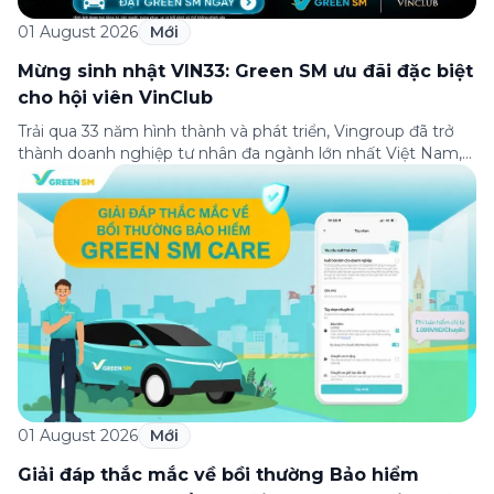
01 August 2026
Mới
Mừng sinh nhật VIN33: Green SM ưu đãi đặc biệt
cho hội viên VinClub
Trải qua 33 năm hình thành và phát triển, Vingroup đã trở
thành doanh nghiệp tư nhân đa ngành lớn nhất Việt Nam,
lọt Top 30 doanh nghiệp lớn nhất Đông Nam Á theo bảng
xếp hạng của Tạp chí Fortune (Mỹ). Nhân kỷ niệm 33 năm
thành lập (8/8/1993 đến 8/8/2026), Green SM trân […]
01 August 2026
Mới
Giải đáp thắc mắc về bồi thường Bảo hiểm