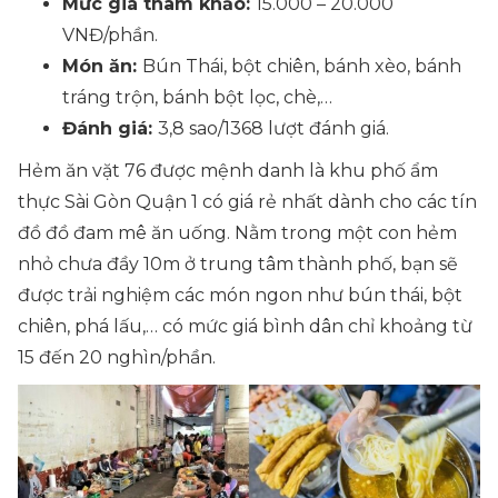
Mức giá tham khảo:
15.000 – 20.000
VNĐ/phần.
Món ăn:
Bún Thái, bột chiên, bánh xèo, bánh
tráng trộn, bánh bột lọc, chè,…
Đánh giá:
3,8 sao/1368 lượt đánh giá.
Hẻm ăn vặt 76 được mệnh danh là khu phố ẩm
thực Sài Gòn Quận 1 có giá rẻ nhất dành cho các tín
đồ đồ đam mê ăn uống. Nằm trong một con hẻm
nhỏ chưa đầy 10m ở trung tâm thành phố, bạn sẽ
được trải nghiệm các món ngon như bún thái, bột
chiên, phá lấu,… có mức giá bình dân chỉ khoảng từ
15 đến 20 nghìn/phần.