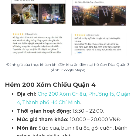
Đánh giá của thực khách khi đến khu ăn đêm tại hồ Con Rùa Quận 3
(Ảnh: Google Maps)
Hẻm 200 Xóm Chiếu Quận 4
Địa chỉ:
Chợ 200 Xóm Chiếu, Phường 15, Quận
4, Thành phố Hồ Chí Minh
.
Thời gian hoạt động:
13:30 – 22:00.
Mức giá tham khảo:
10.000 – 20.000 VNĐ.
Món ăn:
Súp cua, bún riêu ốc, gỏi cuốn, bánh