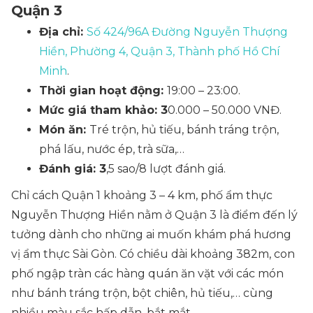
Quận 3
Địa chỉ:
Số 424/96A Đường Nguyễn Thượng
Hiền, Phường 4, Quận 3, Thành phố Hồ Chí
Minh
.
Thời gian hoạt động:
19:00 – 23:00.
Mức giá tham khảo: 3
0.000 – 50.000 VNĐ.
Món ăn:
Tré trộn, hủ tiếu, bánh tráng trộn,
phá lấu, nước ép, trà sữa,…
Đánh giá: 3
,5 sao/8 lượt đánh giá.
Chỉ cách Quận 1 khoảng 3 – 4 km, phố ẩm thực
Nguyễn Thượng Hiền nằm ở Quận 3 là điểm đến lý
tưởng dành cho những ai muốn khám phá hương
vị ẩm thực Sài Gòn. Có chiều dài khoảng 382m, con
phố ngập tràn các hàng quán ăn vặt với các món
như bánh tráng trộn, bột chiên, hủ tiếu,… cùng
nhiều màu sắc hấp dẫn, bắt mắt.