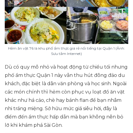
Hẻm ăn vặt 76 là khu phố ẩm thực giá rẻ nổi tiếng tại Quận 1 (Ảnh:
Sưu tầm Internet)
Dù có quy mô nhỏ và hoạt động từ chiều tối nhưng
phố ẩm thực Quận 1 này vẫn thu hút đông đảo du
khách, đặc biệt là dân văn phòng và học sinh. Ngoài
các món chính thì hẻm còn phục vụ loạt đồ ăn vặt
khác như há cảo, chè hay bánh flan để bạn nhâm
nhi tráng miệng. Sở hữu mức giá siêu hời, đây là
điểm đến ẩm thực hấp dẫn mà bạn không nên bỏ
lỡ khi khám phá Sài Gòn.