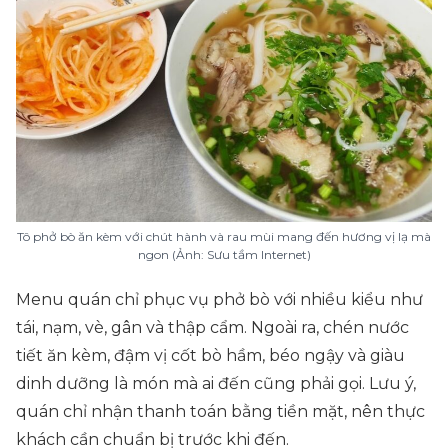
Tô phở bò ăn kèm với chút hành và rau mùi mang đến hương vị lạ mà
ngon (Ảnh: Sưu tầm Internet)
Menu quán chỉ phục vụ phở bò với nhiều kiểu như
tái, nạm, vè, gân và thập cẩm. Ngoài ra, chén nước
tiết ăn kèm, đậm vị cốt bò hầm, béo ngậy và giàu
dinh dưỡng là món mà ai đến cũng phải gọi. Lưu ý,
quán chỉ nhận thanh toán bằng tiền mặt, nên thực
khách cần chuẩn bị trước khi đến.