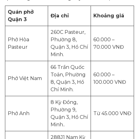
Quán phở
Địa chỉ
Khoảng giá
Quận 3
260C Pasteur,
Phở Hòa
Phường 8,
60.000 –
Pasteur
Quận 3, Hồ Chí
70.000 VNĐ
Minh.
66 Trần Quốc
Toản, Phường
60.000 –
Phở Việt Nam
8, Quận 3, Hồ
100.000 VNĐ
Chí Minh.
8 Kỳ Đồng,
Phường 9,
Phở Anh
Từ 45.000 VNĐ
Quận 3, Hồ Chí
Minh..
288J1 Nam Kỳ