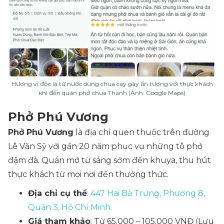
Hương vị độc là từ nước dùng chua cay gây ấn tượng với thực khách
khi đến quán phở chua Thành (Ảnh: Google Maps)
Phở Phú Vương
Phở Phú Vương
là địa chỉ quen thuộc trên đường
Lê Văn Sỹ với gần 20 năm phục vụ những tô phở
đậm đà. Quán mở từ sáng sớm đến khuya, thu hút
thực khách từ mọi nơi đến thưởng thức.
Địa chỉ cụ thể
:
447 Hai Bà Trưng, Phường 8,
Quận 3, Hồ Chí Minh.
Giá tham khảo
: Từ 65.000 – 105.000 VNĐ
(Lưu