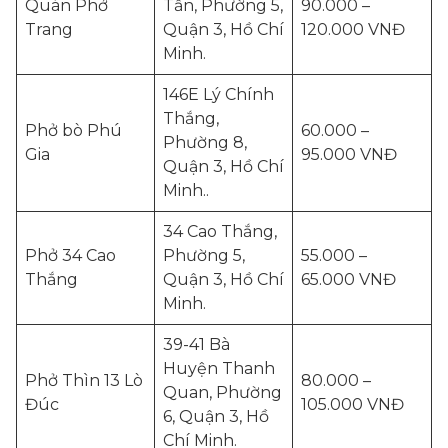
Quán Phở
Tần, Phường 5,
90.000 –
Trang
Quận 3, Hồ Chí
120.000 VNĐ
Minh.
146E Lý Chính
Thắng,
Phở bò Phú
60.000 –
Phường 8,
Gia
95.000 VNĐ
Quận 3, Hồ Chí
Minh..
34 Cao Thắng,
Phở 34 Cao
Phường 5,
55.000 –
Thắng
Quận 3, Hồ Chí
65.000 VNĐ
Minh.
39-41 Bà
Huyện Thanh
Phở Thìn 13 Lò
80.000 –
Quan, Phường
Đúc
105.000 VNĐ
6, Quận 3, Hồ
Chí Minh.