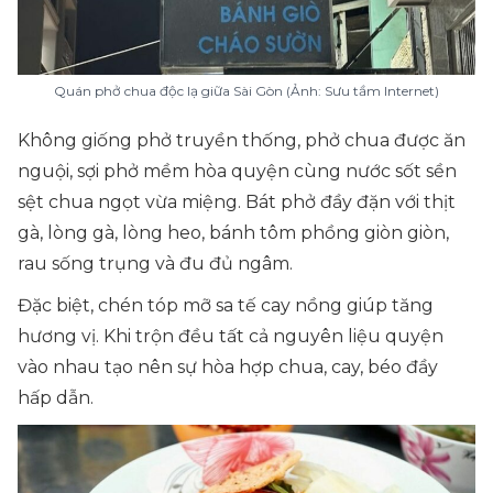
Quán phở chua độc lạ giữa Sài Gòn (Ảnh: Sưu tầm Internet)
Không giống phở truyền thống, phở chua được ăn
nguội, sợi phở mềm hòa quyện cùng nước sốt sền
sệt chua ngọt vừa miệng. Bát phở đầy đặn với thịt
gà, lòng gà, lòng heo, bánh tôm phồng giòn giòn,
rau sống trụng và đu đủ ngâm.
Đặc biệt, chén tóp mỡ sa tế cay nồng giúp tăng
hương vị. Khi trộn đều tất cả nguyên liệu quyện
vào nhau tạo nên sự hòa hợp chua, cay, béo đầy
hấp dẫn.