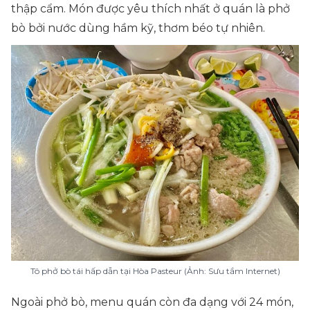
thập cẩm. Món được yêu thích nhất ở quán là phở
bò bởi nước dùng hầm kỹ, thơm béo tự nhiên.
Tô phở bò tái hấp dẫn tại Hòa Pasteur (Ảnh: Sưu tầm Internet)
Ngoài phở bò, menu quán còn đa dạng với 24 món,