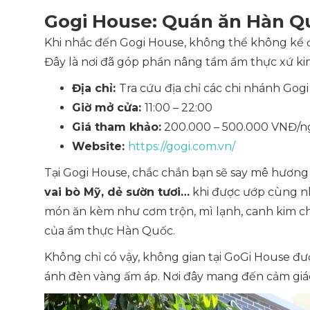
Gogi House: Quán ăn Hàn Q
Khi nhắc đến Gogi House, không thể không kể đ
Đây là nơi đã góp phần nâng tầm ẩm thực xứ kim 
Địa chỉ:
Tra cứu địa chỉ các chi nhánh Gog
Giờ mở cửa:
11:00 – 22:00
Giá tham khảo:
200.000 – 500.000 VNĐ/n
Website:
https://gogi.com.vn/
Tại Gogi House, chắc chắn bạn sẽ say mê hương
vai bò Mỹ, dẻ sườn tươi…
khi được ướp cùng nh
món ăn kèm như cơm trộn, mì lạnh, canh kim chi 
của ẩm thực Hàn Quốc.
Không chỉ có vậy, không gian tại GoGi House đư
ánh đèn vàng ấm áp. Nơi đây mang đến cảm giác