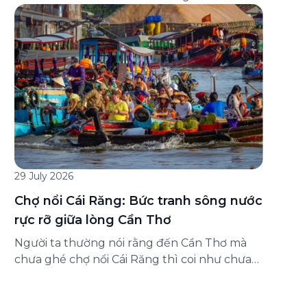
đăng ký ở đâu? Bài viết dưới đây sẽ hướng
dẫn chi tiết cách tham gia (và hủy tham gia)
gói bảo hiểm này ngay trên ứng dụng Green
SM, cùng những lưu ý quan trọng trước khi
[…]
29 July 2026
Chợ nổi Cái Răng: Bức tranh sông nước
rực rỡ giữa lòng Cần Thơ
Người ta thường nói rằng đến Cần Thơ mà
chưa ghé chợ nổi Cái Răng thì coi như chưa
chạm được vào hồn của miền Tây. Từng
đoàn ghe xuồng chở đầy trái cây rực rỡ, tiếng