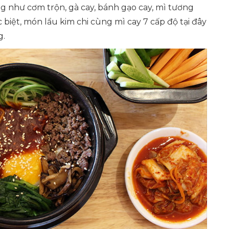
 như cơm trộn, gà cay, bánh gạo cay, mì tương
 biệt, món lẩu kim chi cùng mì cay 7 cấp độ tại đây
g.