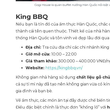
Gogi House là quán buffet nướng Hàn Quốc nổi bật v
King BBQ
Nếu bạn là tín đồ của ẩm thực Hàn Quốc, chắc
thành cái tên quen thuộc. Thiết kế của nhà h
thống Hàn Quốc và tôn vinh vẻ đẹp lâu đời qua t
Địa chỉ:
Tra cứu địa chỉ các chi nhánh Ki
Giờ mở cửa:
10:00 – 22:00
Giá tham khảo:
300.000 – 400.000 VNĐ/n
Website:
https://kingbbq.vn/
Không gian nhà hàng sử dụng
chất liệu gỗ ch
cả sự tỉ mỉ này đã tạo nên không gian vừa cổ kí
gia đình và bạn bè.
Về ẩm thực, các món ăn tại đây được chế biến tin
Điều đặc biệt chính là thực đơn “khổng lồ” với
h