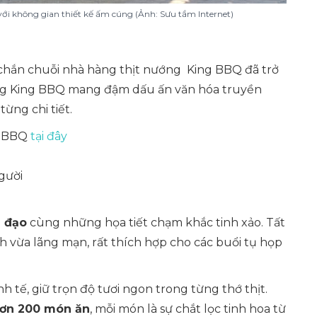
ới không gian thiết kế ấm cúng (Ảnh: Sưu tầm Internet)
 chắn chuỗi nhà hàng thịt nướng King BBQ đã trở
àng King BBQ mang đậm dấu ấn văn hóa truyền
ừng chi tiết.
ng BBQ
tại đây
gười
ủ đạo
cùng những họa tiết chạm khắc tinh xảo. Tất
nh vừa lãng mạn, rất thích hợp cho các buổi tụ họp
h tế, giữ trọn độ tươi ngon trong từng thớ thịt.
ơn 200 món ăn
, mỗi món là sự chắt lọc tinh hoa từ