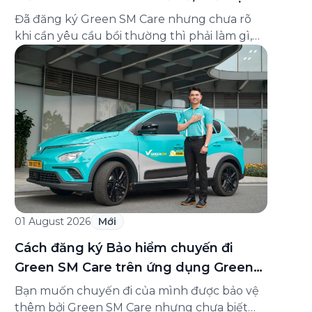
và cách liên hệ hỗ trợ
Đã đăng ký Green SM Care nhưng chưa rõ
khi cần yêu cầu bồi thường thì phải làm gì,
hồ sơ ra sao, hay giấy chứng nhận bảo hiểm
tìm ở đâu? Bài viết này tổng hợp đầy đủ các
câu hỏi thường gặp nhất về quy trình bồi
thường và hỗ trợ của Green […]
01 August 2026
Mới
Cách đăng ký Bảo hiểm chuyến đi
Green SM Care trên ứng dụng Green
SM
Bạn muốn chuyến đi của mình được bảo vệ
thêm bởi Green SM Care nhưng chưa biết