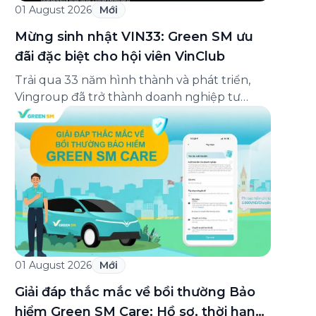
01 August 2026
Mới
Mừng sinh nhật VIN33: Green SM ưu
đãi đặc biệt cho hội viên VinClub
Trải qua 33 năm hình thành và phát triển,
Vingroup đã trở thành doanh nghiệp tư
nhân đa ngành lớn nhất Việt Nam, lọt Top 30
doanh nghiệp lớn nhất Đông Nam Á theo
bảng xếp hạng của Tạp chí Fortune (Mỹ).
Nhân kỷ niệm 33 năm thành lập (8/8/1993
đến 8/8/2026), Green SM trân […]
01 August 2026
Mới
Giải đáp thắc mắc về bồi thường Bảo
hiểm Green SM Care: Hồ sơ, thời hạn