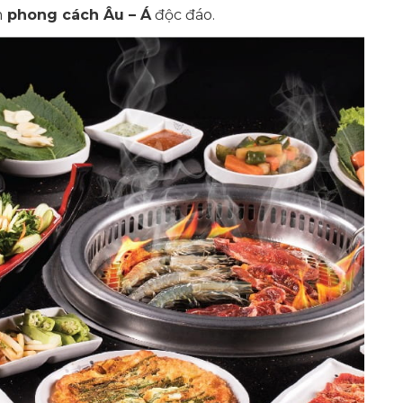
m
phong cách Âu – Á
độc đáo.