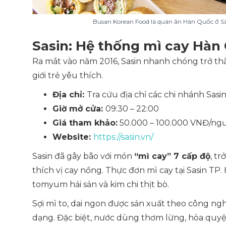
Busan Korean Food là quán ăn Hàn Quốc ở Sà
Sasin: Hệ thống mì cay Hàn 
Ra mắt vào năm 2016, Sasin nhanh chóng trở t
giới trẻ yêu thích.
Địa chỉ:
Tra cứu địa chỉ các chi nhánh Sasi
Giờ mở cửa:
09:30 – 22:00
Giá tham khảo:
50.000 – 100.000 VNĐ/ngư
Website:
https://sasin.vn/
Sasin đã gây bão với món
“mì cay” 7 cấp độ
, t
thích vị cay nồng. Thực đơn mì cay tại Sasin TP
tomyum hải sản và kim chi thịt bò.
Sợi mì to, dai ngon được sản xuất theo công ng
dạng. Đặc biệt, nước dùng thơm lừng, hòa quyệ