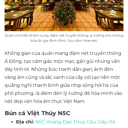
Quán có thiết kế ấm cúng, đậm nét truyền thống, lý tưởng cho những
bữa ăn gia đình (Ảnh: Sưu tầm Internet)
Không gian của quán mang đậm nét truyền thống
Á Đông, tạo cảm giác mộc mạc, gần gũi nhưng vẫn
đầy tinh tế. Những bức tranh dân gian, ánh đèn
vàng ấm cúng và sắc xanh của cây cối tạo nên một
quãng nghỉ thanh bình giữa nhịp sống hối hả của
phố phường, là điểm đến lý tưởng để hòa mình vào
nét đẹp văn hóa ẩm thực Việt Nam.
Bún cá Việt Thúy N5C
Địa chỉ:
N5C Hoàng Đạo Thúy, Cầu Giấy, Hà