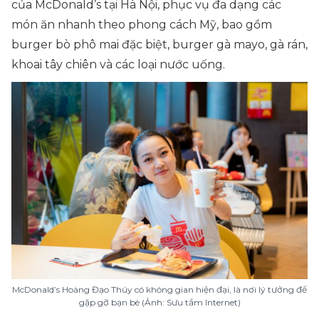
của McDonald’s tại Hà Nội, phục vụ đa dạng các
món ăn nhanh theo phong cách Mỹ, bao gồm
burger bò phô mai đặc biệt, burger gà mayo, gà rán,
khoai tây chiên và các loại nước uống.
McDonald’s Hoàng Đạo Thúy có không gian hiện đại, là nơi lý tưởng để
gặp gỡ bạn bè (Ảnh: Sưu tầm Internet)