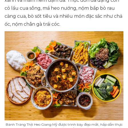
xanh và mắm nêm đậm đà. Thực đơn đa dạng còn
có lẩu cua sông, má heo nướng, nộm bắp bò rau
càng cua, bò sốt tiêu và nhiều món đặc sắc như chả
ốc, nộm chân gà trái cóc.
Bánh Tráng Thịt Heo Giang Mỹ được trình bày đẹp mắt, hấp dẫn thực