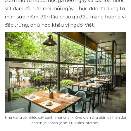
cơm nấu từ nước luộc gà béo ngậy và các loại nước
sốt đậm đà, tươi mới mỗi ngày. Thực đơn đa dạng từ
món súp, nộm, đến lẩu cháo gà đều mang hương vị
đặc trưng, phù hợp khẩu vị người Việt.
Nhà hàng có nhiều cây xanh, mang lại không gian thư giãn và hiện đại
cho thực khách (Ảnh: Sưu tầm Internet)