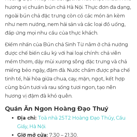
hương vị chuẩn bún chả Hà Nội. Thực đơn đa dạng,
ngoài bún chả đặc trưng còn có các món ăn kèm
như nem nướng, nem hải sản và các loại đồ uống,
đáp ứng mọi nhu cầu của thực khách.
Điểm nhấn của Bún chả Sinh Từ nằm ở chả nướng
được chế biến cầu kỳ với hai loại chính: chả viên
mềm thơm, dậy mùi xương sông đặc trưng và chả
miếng béo ngậy, đậm đà. Nước chấm được pha chế
tinh tế, hài hòa giữa chua, cay, mặn, ngọt, kết hợp
cùng bún tươi và rau sống tươi ngon, tạo nên
hương vị đậm đà khó quên.
Quán Ăn Ngon Hoàng Đạo Thuý
Địa chỉ:
Toà nhà 25T2 Hoàng Đạo Thúy, Cầu
Giấy, Hà Nội.
Giờ mở cửa:
7:30 – 21:30.