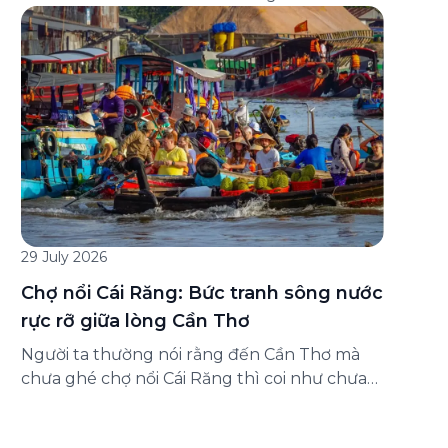
đăng ký ở đâu? Bài viết dưới đây sẽ hướng
dẫn chi tiết cách tham gia (và hủy tham gia)
gói bảo hiểm này ngay trên ứng dụng Green
SM, cùng những lưu ý quan trọng trước khi
[…]
29 July 2026
Chợ nổi Cái Răng: Bức tranh sông nước
rực rỡ giữa lòng Cần Thơ
Người ta thường nói rằng đến Cần Thơ mà
chưa ghé chợ nổi Cái Răng thì coi như chưa
chạm được vào hồn của miền Tây. Từng
đoàn ghe xuồng chở đầy trái cây rực rỡ, tiếng