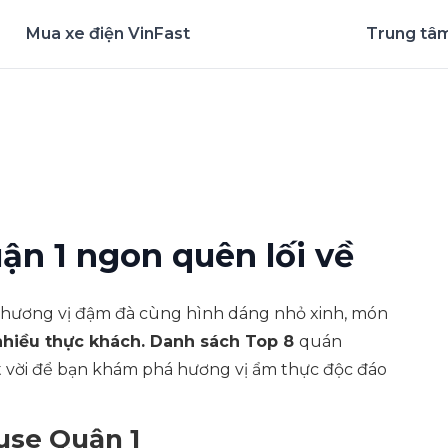
Mua xe điện VinFast
Trung tâm
nghiệm ứng dụng ngay
n 1 ngon quên lối về
i hương vị đậm đà cùng hình dáng nhỏ xinh, món
nhiều thực khách. Danh sách Top 8
quán
 vời để bạn khám phá hương vị ẩm thực độc đáo
use Quận 1