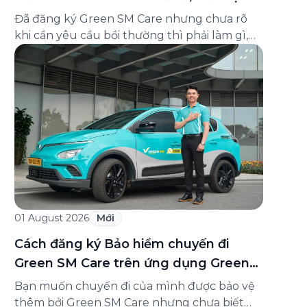
và cách liên hệ hỗ trợ
Đã đăng ký Green SM Care nhưng chưa rõ
khi cần yêu cầu bồi thường thì phải làm gì,
hồ sơ ra sao, hay giấy chứng nhận bảo hiểm
tìm ở đâu? Bài viết này tổng hợp đầy đủ các
câu hỏi thường gặp nhất về quy trình bồi
thường và hỗ trợ của Green […]
01 August 2026
Mới
Cách đăng ký Bảo hiểm chuyến đi
Green SM Care trên ứng dụng Green
SM
Bạn muốn chuyến đi của mình được bảo vệ
thêm bởi Green SM Care nhưng chưa biết