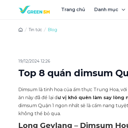
Trang chủ
Danh mục
Trải 
Tin tức
Blog
19/12/2024 12:26
Top 8 quán dimsum Quậ
Dimsum là tinh hoa của ẩm thực Trung Hoa, vớ
ăn này đã để lại d
ư vị khó quên làm say lòng 
dimsum Quận 1 ngon nhất sẽ là cẩm nang tuyệt
không thể bỏ qua.
Long Geylang – Dimsum Ho