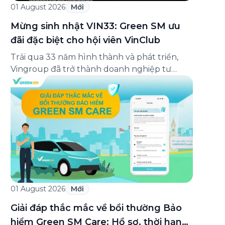
01 August 2026
Mới
Mừng sinh nhật VIN33: Green SM ưu
đãi đặc biệt cho hội viên VinClub
Trải qua 33 năm hình thành và phát triển,
Vingroup đã trở thành doanh nghiệp tư
nhân đa ngành lớn nhất Việt Nam, lọt Top 30
doanh nghiệp lớn nhất Đông Nam Á theo
bảng xếp hạng của Tạp chí Fortune (Mỹ).
Nhân kỷ niệm 33 năm thành lập (8/8/1993
đến 8/8/2026), Green SM trân […]
01 August 2026
Mới
Giải đáp thắc mắc về bồi thường Bảo
hiểm Green SM Care: Hồ sơ, thời hạn