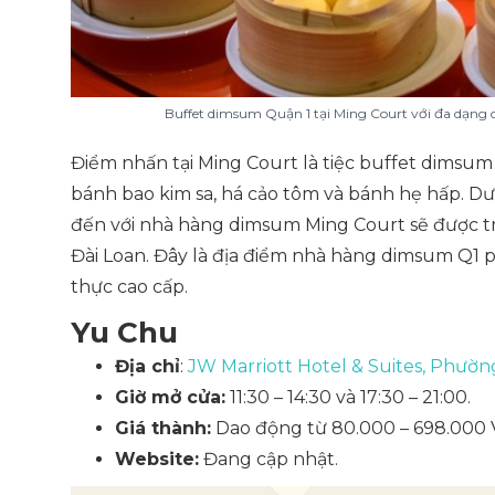
Buffet dimsum Quận 1 tại Ming Court với đa dạng 
Điểm nhấn tại Ming Court là tiệc buffet dimsum
bánh bao kim sa, há cảo tôm và bánh hẹ hấp. Dư
đến với nhà hàng dimsum Ming Court sẽ được t
Đài Loan. Đây là địa điểm nhà hàng dimsum Q1 
thực cao cấp.
Yu Chu ​
Địa chỉ
:
JW Marriott Hotel & Suites, Phườ
Giờ mở cửa:
11:30 – 14:30 và 17:30 – 21:00.
Giá thành:
Dao động từ 80.000 – 698.000
Website:
Đang cập nhật.