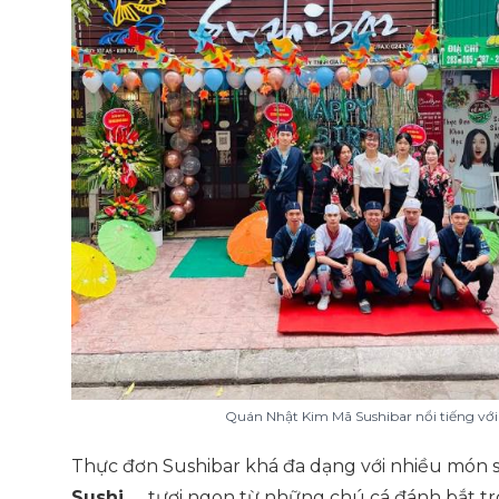
Quán Nhật Kim Mã Sushibar nổi tiếng với
Thực đơn Sushibar khá đa dạng với nhiều món 
Sushi,…
tươi ngon từ những chú cá đánh bắt tr