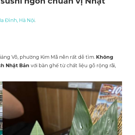
 sushi ngon chuẩn vị Nhật
Ba Đình, Hà Nội
.
Giảng Võ, phường Kim Mã nên rất dễ tìm.
Không
ách Nhật Bản
với bàn ghế từ chất liệu gỗ rộng rãi,