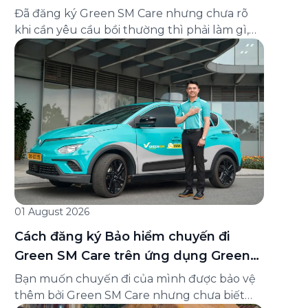
và cách liên hệ hỗ trợ
Đã đăng ký Green SM Care nhưng chưa rõ
khi cần yêu cầu bồi thường thì phải làm gì,
hồ sơ ra sao, hay giấy chứng nhận bảo hiểm
tìm ở đâu? Bài viết này tổng hợp đầy đủ các
câu hỏi thường gặp nhất về quy trình bồi
thường và hỗ trợ của Green […]
01 August 2026
Cách đăng ký Bảo hiểm chuyến đi
Green SM Care trên ứng dụng Green
SM
Bạn muốn chuyến đi của mình được bảo vệ
thêm bởi Green SM Care nhưng chưa biết