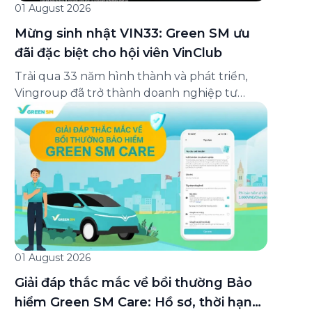
01 August 2026
Mừng sinh nhật VIN33: Green SM ưu
đãi đặc biệt cho hội viên VinClub
Trải qua 33 năm hình thành và phát triển,
Vingroup đã trở thành doanh nghiệp tư
nhân đa ngành lớn nhất Việt Nam, lọt Top 30
doanh nghiệp lớn nhất Đông Nam Á theo
bảng xếp hạng của Tạp chí Fortune (Mỹ).
Nhân kỷ niệm 33 năm thành lập (8/8/1993
đến 8/8/2026), Green SM trân […]
01 August 2026
Giải đáp thắc mắc về bồi thường Bảo
hiểm Green SM Care: Hồ sơ, thời hạn