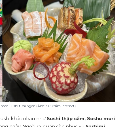
 món Sushi tươi ngon (Ảnh: Sưu tầm Internet)
sushi khác nhau như
Sushi thập cẩm, Soshu mori
ong ngày. Ngoài ra, quán còn phục vụ
Sashimi,