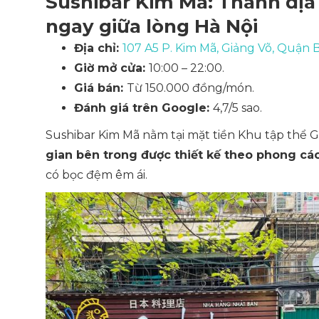
Sushibar Kim Mã: Thánh địa
ngay giữa lòng Hà Nội
Địa chỉ:
107 A5 P. Kim Mã, Giảng Võ, Quận 
Giờ mở cửa:
10:00 – 22:00.
Giá bán:
Từ 150.000 đồng/món.
Đánh giá trên Google:
4,7/5 sao.
Sushibar Kim Mã nằm tại mặt tiền Khu tập thể 
gian bên trong được thiết kế theo phong c
có bọc đệm êm ái.