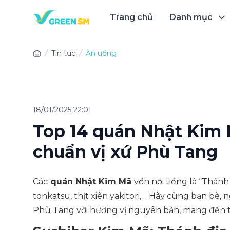
Trang chủ
Danh mục
Trải 
Tin tức
Ăn uống
18/01/2025 22:01
Top 14 quán Nhật Kim 
chuẩn vị xứ Phù Tang
Các
quán Nhật Kim Mã
vốn nổi tiếng là “Thán
tonkatsu, thịt xiên yakitori,… Hãy cùng bạn bè
Phù Tang với hương vị nguyên bản, mang đến t