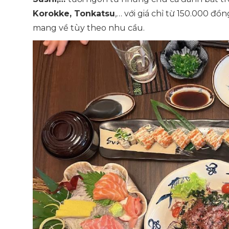
Korokke, Tonkatsu
,… với giá chỉ từ 150.000 đồ
mang về tùy theo nhu cầu.