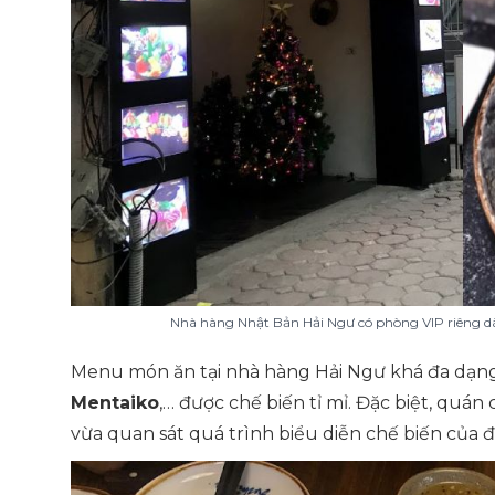
Nhà hàng Nhật Bản Hải Ngư có phòng VIP riêng d
Menu món ăn tại nhà hàng Hải Ngư khá đa dạn
Mentaiko
,… được chế biến tỉ mỉ. Đặc biệt, qu
vừa quan sát quá trình biểu diễn chế biến của 