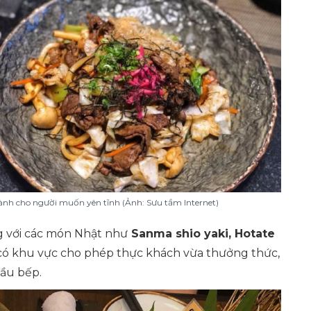
ành cho người muốn yên tĩnh (Ảnh: Sưu tầm Internet)
g với các món Nhật như
Sanma shio yaki, Hotate
án có khu vực cho phép thực khách vừa thưởng thức,
đầu bếp.