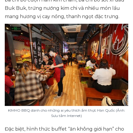
Buk Buk, trứng nướng kim chi và nhiều món lẩu
mang hương vị cay nồng, thanh ngọt đặc trưng.
KIMHO BBQ dành cho những ai yêu thích ẩm thực Hàn Quốc (Ảnh:
Sưu tầm Internet)
Đặc biệt, hình thức buffet “ăn không giới hạn” cho