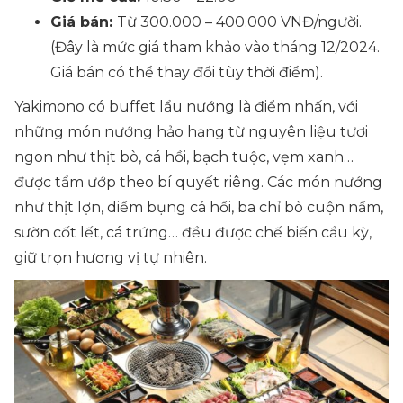
Giá bán:
Từ 300.000 – 400.000 VNĐ/người.
(Đây là mức giá tham khảo vào tháng 12/2024.
Giá bán có thể thay đổi tùy thời điểm).
Yakimono có buffet lẩu nướng là điểm nhấn, với
những món nướng hảo hạng từ nguyên liệu tươi
ngon như thịt bò, cá hồi, bạch tuộc, vẹm xanh…
được tẩm ướp theo bí quyết riêng. Các món nướng
như thịt lợn, diềm bụng cá hồi, ba chỉ bò cuộn nấm,
sườn cốt lết, cá trứng… đều được chế biến cầu kỳ,
giữ trọn hương vị tự nhiên.