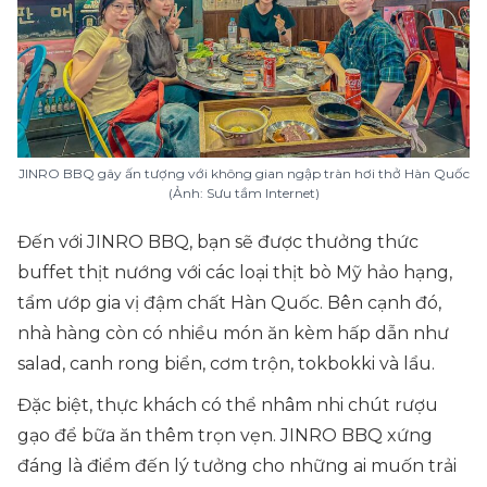
JINRO BBQ gây ấn tượng với không gian ngập tràn hơi thở Hàn Quốc
(Ảnh: Sưu tầm Internet)
Đến với JINRO BBQ, bạn sẽ được thưởng thức
buffet thịt nướng với các loại thịt bò Mỹ hảo hạng,
tẩm ướp gia vị đậm chất Hàn Quốc. Bên cạnh đó,
nhà hàng còn có nhiều món ăn kèm hấp dẫn như
salad, canh rong biển, cơm trộn, tokbokki và lẩu.
Đặc biệt, thực khách có thể nhâm nhi chút rượu
gạo để bữa ăn thêm trọn vẹn. JINRO BBQ xứng
đáng là điểm đến lý tưởng cho những ai muốn trải