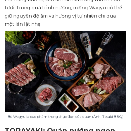
tươi. Trong quá trình nướng, miếng Wagyu có thể
giữ nguyên độ ẩm và hương vị tự nhiên chỉ qua
một lần lật nhẹ.
Bò Wagyu là cực phẩm trong thực đơn của quán (Ảnh: Tasaki BBQ)
TORAYAKI: Quán nướng ngon