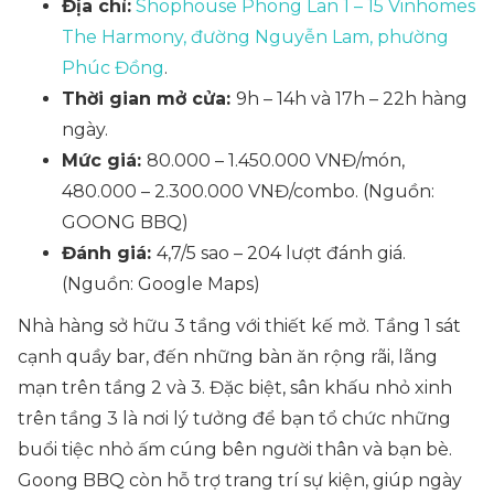
Địa chỉ:
Shophouse Phong Lan 1 – 15 Vinhomes
The Harmony, đường Nguyễn Lam, phường
Phúc Đồng
.
Thời gian mở cửa:
9h – 14h và 17h – 22h hàng
ngày.
Mức giá:
80.000 – 1.450.000 VNĐ/món,
480.000 – 2.300.000 VNĐ/combo. (Nguồn:
GOONG BBQ)
Đánh giá:
4,7/5 sao – 204 lượt đánh giá.
(Nguồn: Google Maps)
Nhà hàng sở hữu 3 tầng với thiết kế mở. Tầng 1 sát
cạnh quầy bar, đến những bàn ăn rộng rãi, lãng
mạn trên tầng 2 và 3. Đặc biệt, sân khấu nhỏ xinh
trên tầng 3 là nơi lý tưởng để bạn tổ chức những
buổi tiệc nhỏ ấm cúng bên người thân và bạn bè.
Goong BBQ còn hỗ trợ trang trí sự kiện, giúp ngày