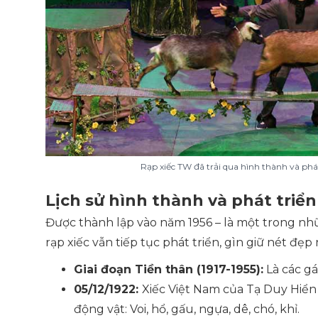
Rạp xiếc TW đã trải qua hình thành và phá
Lịch sử hình thành và phát triể
Được thành lập vào năm 1956 – là một trong nhữ
rạp xiếc vẫn tiếp tục phát triển, gìn giữ nét đẹ
Giai đoạn Tiền thân (1917-1955):
Là các gá
05/12/1922:
Xiếc Việt Nam của Tạ Duy Hiển 
động vật: Voi, hổ, gấu, ngựa, dê, chó, khỉ.