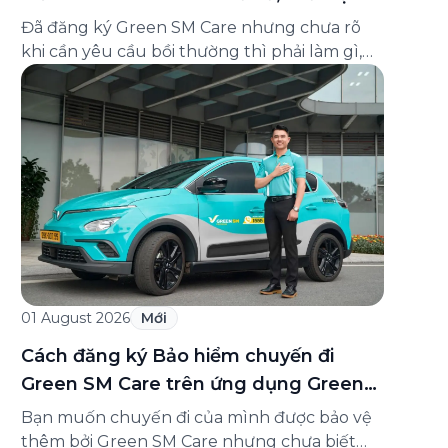
và cách liên hệ hỗ trợ
Đã đăng ký Green SM Care nhưng chưa rõ
khi cần yêu cầu bồi thường thì phải làm gì,
hồ sơ ra sao, hay giấy chứng nhận bảo hiểm
tìm ở đâu? Bài viết này tổng hợp đầy đủ các
câu hỏi thường gặp nhất về quy trình bồi
thường và hỗ trợ của Green […]
01 August 2026
Mới
Cách đăng ký Bảo hiểm chuyến đi
Green SM Care trên ứng dụng Green
SM
Bạn muốn chuyến đi của mình được bảo vệ
thêm bởi Green SM Care nhưng chưa biết