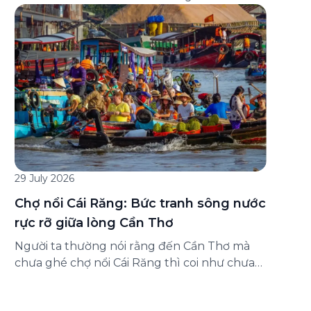
đăng ký ở đâu? Bài viết dưới đây sẽ hướng
dẫn chi tiết cách tham gia (và hủy tham gia)
gói bảo hiểm này ngay trên ứng dụng Green
SM, cùng những lưu ý quan trọng trước khi
[…]
29 July 2026
Chợ nổi Cái Răng: Bức tranh sông nước
rực rỡ giữa lòng Cần Thơ
Người ta thường nói rằng đến Cần Thơ mà
chưa ghé chợ nổi Cái Răng thì coi như chưa
chạm được vào hồn của miền Tây. Từng
đoàn ghe xuồng chở đầy trái cây rực rỡ, tiếng