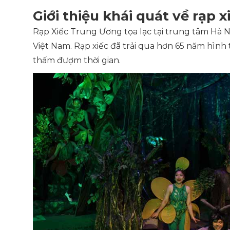
Giới thiệu khái quát về rạp 
Rạp Xiếc Trung Ương tọa lạc tại trung tâm Hà N
Việt Nam. Rạp xiếc đã trải qua hơn 65 năm hình 
thấm đượm thời gian.