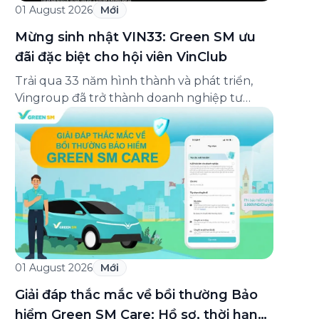
01 August 2026
Mới
Mừng sinh nhật VIN33: Green SM ưu
đãi đặc biệt cho hội viên VinClub
Trải qua 33 năm hình thành và phát triển,
Vingroup đã trở thành doanh nghiệp tư
nhân đa ngành lớn nhất Việt Nam, lọt Top 30
doanh nghiệp lớn nhất Đông Nam Á theo
bảng xếp hạng của Tạp chí Fortune (Mỹ).
Nhân kỷ niệm 33 năm thành lập (8/8/1993
đến 8/8/2026), Green SM trân […]
01 August 2026
Mới
Giải đáp thắc mắc về bồi thường Bảo
hiểm Green SM Care: Hồ sơ, thời hạn