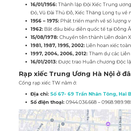
16/01/1956:
Thành lập Đội Xiếc Trung ương
Đỏ, Vũ Đài Thủ Đô, Xiếc Thăng Long tụ về 
1956 – 1975:
Phát triển mạnh về số lượng v
1962:
Bắt đầu biểu diễn quốc tế tại Đông Â
15/08/1978:
Chuyển tên thành Liên đoàn X
1981, 1987, 1995, 2002:
Liên hoan xiếc toàn
1997, 2004, 2006, 2012:
Tham dự các Liên 
16/01/2013:
Được trao Huân chương Độc lậ
Rạp xiếc Trung Ương Hà Nội ở đ
Cổng rạp xiếc TW nằm ở:
Địa chỉ:
Số 67- 69 Trần Nhân Tông, Hai B
Số điện thoại:
0944.036.668 – 0968.989.98