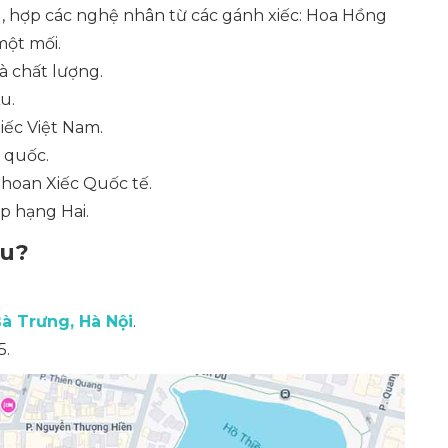
, hợp các nghệ nhân từ các gánh xiếc: Hoa Hồng
một mối.
à chất lượng.
u.
iếc Việt Nam.
 quốc.
hoan Xiếc Quốc tế.
p hạng Hai.
âu?
à Trưng, Hà Nội
.
5.