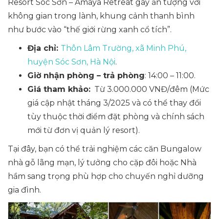
Resort Sóc Sơn – Amaya Retreat gây ấn tượng với
không gian trong lành, khung cảnh thanh bình
như bước vào “thế giới rừng xanh cổ tích”.
Địa chỉ:
Thôn Lâm Trường, xã Minh Phú,
huyện Sóc Sơn, Hà Nội
.
Giờ nhận phòng – trả phòng
: 14:00 – 11:00.
Giá tham khảo:
Từ 3.000.000 VNĐ/đêm
(Mức
giá cập nhật tháng 3/2025 và có thể thay đổi
tùy thuộc thời điểm đặt phòng và chính sách
mới từ đơn vị quản lý resort).
Tại đây, bạn có thể trải nghiệm các căn
Bungalow
nhà gỗ
lãng mạn, lý tưởng cho cặp đôi hoặc
Nhà
hầm
sang trọng phù hợp cho chuyến nghỉ dưỡng
gia đình.