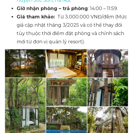
huyện Sóc Sơn, Hà Nội
.
Giờ nhận phòng – trả phòng
: 14:00 – 11:59.
Giá tham khảo:
Từ 3.000.000 VNĐ/đêm
(Mức
giá cập nhật tháng 3/2025 và có thể thay đổi
tùy thuộc thời điểm đặt phòng và chính sách
mới từ đơn vị quản lý resort).