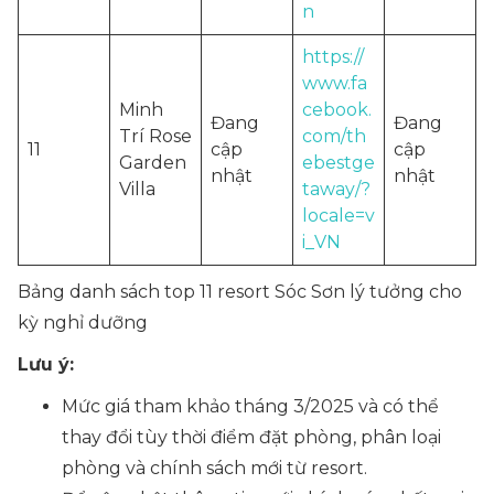
n
https://
www.fa
Minh
cebook.
Đang
Đang
Trí Rose
com/th
11
cập
cập
Garden
ebestge
nhật
nhật
Villa
taway/?
locale=v
i_VN
Bảng danh sách top 11 resort Sóc Sơn lý tưởng cho
kỳ nghỉ dưỡng
Lưu ý:
Mức giá tham khảo tháng 3/2025 và có thể
thay đổi tùy thời điểm đặt phòng, phân loại
phòng và chính sách mới từ resort.