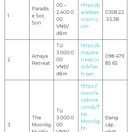
00 –
https://p
Paradis
2.400.0
aradises
0358.22
1
e Soc
00
ocson.c
.33.38
Son
VNĐ/
om
đêm
Từ
https://a
3.000.0
mayare
Amaya
098 479
2
00
treat.co
Retreat
85 65
VNĐ/
m/khac
đêm
h-san
https://
www.fa
cebook.
com/p/T
Từ
he-
The
3.000.0
Đang
Moonlig
3
Moonlig
00
cập
ht-
ht Villa
VNĐ/
nhật