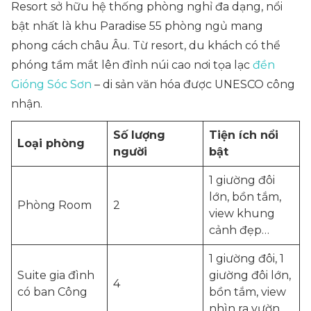
Resort sở hữu hệ thống phòng nghỉ đa dạng, nổi
bật nhất là khu Paradise 55 phòng ngủ mang
phong cách châu Âu. Từ resort, du khách có thể
phóng tầm mắt lên đỉnh núi cao nơi tọa lạc
đền
Gióng Sóc Sơn
– di sản văn hóa được UNESCO công
nhận.
Số lượng
Tiện ích nổi
Loại phòng
người
bật
1 giường đôi
lớn, bồn tắm,
Phòng Room
2
view khung
cảnh đẹp…
1 giường đôi, 1
Suite gia đình
giường đôi lớn,
4
có ban Công
bồn tắm, view
nhìn ra vườn…