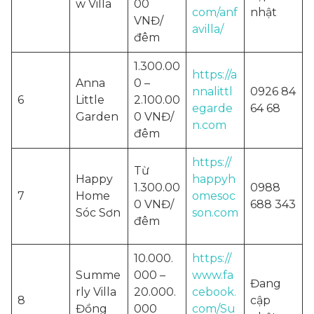
w Villa
00
com/anf
nhật
VNĐ/
avilla/
đêm
1.300.00
https://a
Anna
0 –
nnalittl
0926 84
6
Little
2.100.00
egarde
64 68
Garden
0 VNĐ/
n.com
đêm
https://
Từ
Happy
happyh
1.300.00
0988
7
Home
omesoc
0 VNĐ/
688 343
Sóc Sơn
son.com
đêm
10.000.
https://
Summe
000 –
www.fa
Đang
rly Villa
20.000.
cebook.
8
cập
Đồng
000
com/Su