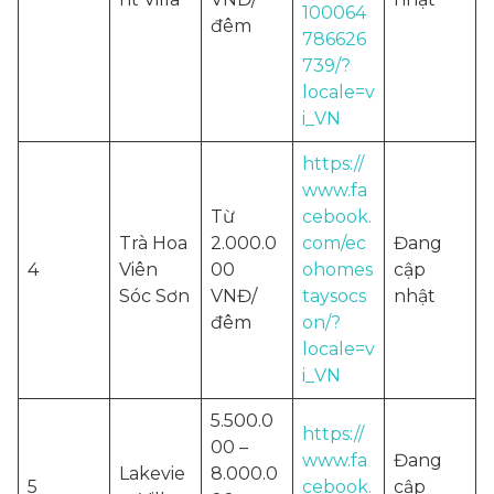
100064
đêm
786626
739/?
locale=v
i_VN
https://
www.fa
Từ
cebook.
Trà Hoa
2.000.0
com/ec
Đang
4
Viên
00
ohomes
cập
Sóc Sơn
VNĐ/
taysocs
nhật
đêm
on/?
locale=v
i_VN
5.500.0
https://
00 –
www.fa
Đang
Lakevie
8.000.0
5
cebook.
cập