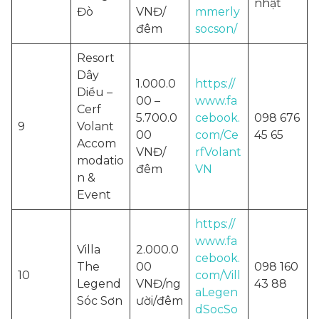
nhật
Đò
VNĐ/
mmerly
đêm
socson/
Resort
Dây
1.000.0
https://
Diều –
00 –
www.fa
Cerf
5.700.0
cebook.
098 676
9
Volant
00
com/Ce
45 65
Accom
VNĐ/
rfVolant
modatio
đêm
VN
n &
Event
https://
www.fa
Villa
2.000.0
cebook.
The
00
098 160
10
com/Vill
Legend
VNĐ/ng
43 88
aLegen
Sóc Sơn
ười/đêm
dSocSo