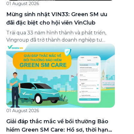
01 August 2026
Mừng sinh nhật VIN33: Green SM ưu
đãi đặc biệt cho hội viên VinClub
Trải qua 33 năm hình thành và phát triển,
Vingroup đã trở thành doanh nghiệp tư
nhân đa ngành lớn nhất Việt Nam, lọt Top 30
doanh nghiệp lớn nhất Đông Nam Á theo
bảng xếp hạng của Tạp chí Fortune (Mỹ).
Nhân kỷ niệm 33 năm thành lập (8/8/1993
đến 8/8/2026), Green SM trân […]
01 August 2026
Giải đáp thắc mắc về bồi thường Bảo
hiểm Green SM Care: Hồ sơ, thời hạn