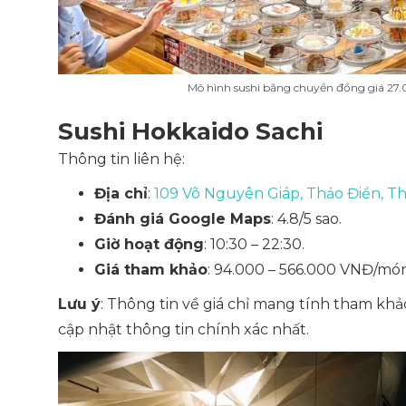
Mô hình sushi băng chuyền đồng giá 27.
Sushi Hokkaido Sachi
Thông tin liên hệ:
Địa chỉ
:
109 Võ Nguyên Giáp, Thảo Điền, T
Đánh giá Google Maps
: 4.8/5 sao.
Giờ hoạt động
: 10:30 – 22:30.
Giá tham khảo
: 94.000 – 566.000 VNĐ/món
Lưu ý
: Thông tin về giá chỉ mang tính tham khả
cập nhật thông tin chính xác nhất.