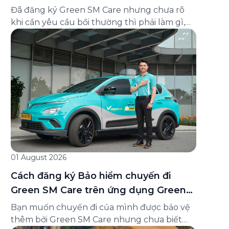
và cách liên hệ hỗ trợ
Đã đăng ký Green SM Care nhưng chưa rõ
khi cần yêu cầu bồi thường thì phải làm gì,
hồ sơ ra sao, hay giấy chứng nhận bảo hiểm
tìm ở đâu? Bài viết này tổng hợp đầy đủ các
câu hỏi thường gặp nhất về quy trình bồi
thường và hỗ trợ của Green […]
01 August 2026
Cách đăng ký Bảo hiểm chuyến đi
Green SM Care trên ứng dụng Green
SM
Bạn muốn chuyến đi của mình được bảo vệ
thêm bởi Green SM Care nhưng chưa biết