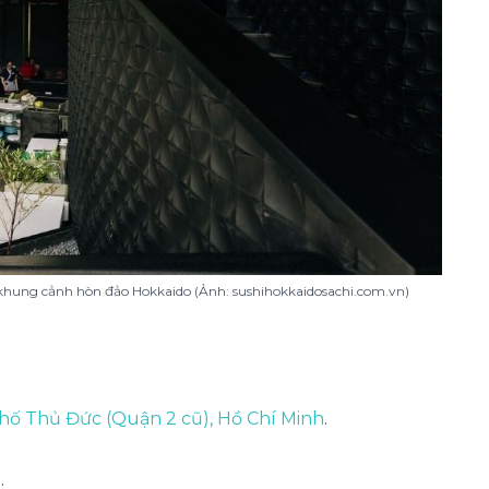
khung cảnh hòn đảo Hokkaido (Ảnh: sushihokkaidosachi.com.vn)
hố Thủ Đức (Quận 2 cũ), Hồ Chí Minh
.
.