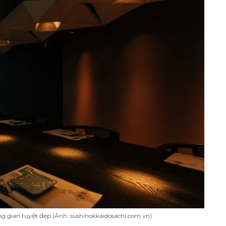
g gian tuyệt đẹp (Ảnh: sushihokkaidosachi.com.vn)