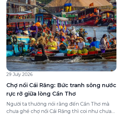
đăng ký ở đâu? Bài viết dưới đây sẽ hướng
dẫn chi tiết cách tham gia (và hủy tham gia)
gói bảo hiểm này ngay trên ứng dụng Green
SM, cùng những lưu ý quan trọng trước khi
[…]
29 July 2026
Chợ nổi Cái Răng: Bức tranh sông nước
rực rỡ giữa lòng Cần Thơ
Người ta thường nói rằng đến Cần Thơ mà
chưa ghé chợ nổi Cái Răng thì coi như chưa
chạm được vào hồn của miền Tây. Từng
đoàn ghe xuồng chở đầy trái cây rực rỡ, tiếng
máy nổ lách tách hòa cùng tiếng rao mời