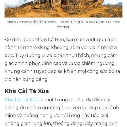
Mỏm Cá heo là địa điểm check – in nổi tiếng ở Tà Xùa (Ảnh: Sưu tầm
Internet)
Để đến được Mỏm Cá Heo, bạn cần vượt qua một
hành trình trekking khoảng 3km với địa hình khá
dốc. Tuy đường đi có phần thử thách, nhưng cảm
giác chinh phục đỉnh cao và được chiêm ngưỡng
khung cảnh tuyệt đẹp sẽ khiến mọi công sức bỏ ra
trở nên xứng đáng.
Khe Cải Tà Xùa
Khe Cải Tà Xùa
là một trong những địa điểm lý
tưởng để chiêm ngưỡng trọn vẹn vẻ đẹp của bình
minh và hoàng hôn giữa núi rừng Tây Bắc. Với
không gian rộng lớn, thoáng đãng, đây mang đến