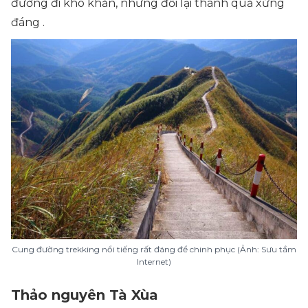
đường đi khó khăn, nhưng đổi lại thành quả xứng
đáng .
Cung đường trekking nổi tiếng rất đáng để chinh phục (Ảnh: Sưu tầm
Internet)
Thảo nguyên Tà Xùa