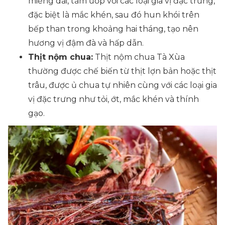
miếng dài, tẩm ướp với các loại gia vị đặc trưng,
đặc biệt là mắc khén, sau đó hun khói trên
bếp than trong khoảng hai tháng, tạo nên
hương vị đậm đà và hấp dẫn.
Thịt nộm chua:
Thịt nộm chua Tà Xùa
thường được chế biến từ thịt lợn bản hoặc thịt
trâu, được ủ chua tự nhiên cùng với các loại gia
vị đặc trưng như tỏi, ớt, mắc khén và thính
gạo.