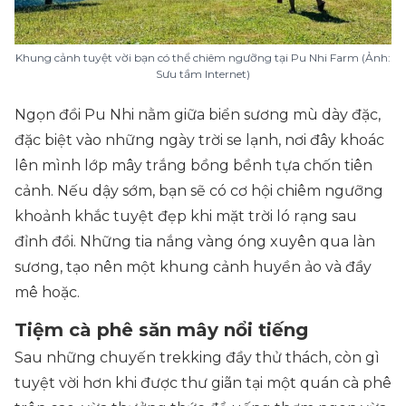
Khung cảnh tuyệt vời bạn có thể chiêm ngưỡng tại Pu Nhi Farm (Ảnh:
Sưu tầm Internet)
Ngọn đồi Pu Nhi nằm giữa biển sương mù dày đặc,
đặc biệt vào những ngày trời se lạnh, nơi đây khoác
lên mình lớp mây trắng bồng bềnh tựa chốn tiên
cảnh. Nếu dậy sớm, bạn sẽ có cơ hội chiêm ngưỡng
khoảnh khắc tuyệt đẹp khi mặt trời ló rạng sau
đỉnh đồi. Những tia nắng vàng óng xuyên qua làn
sương, tạo nên một khung cảnh huyền ảo và đầy
mê hoặc.
Tiệm cà phê săn mây nổi tiếng
Sau những chuyến trekking đầy thử thách, còn gì
tuyệt vời hơn khi được thư giãn tại một quán cà phê