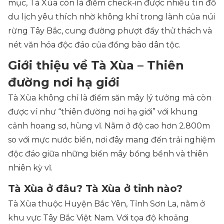
mục, Tà Xùa còn là điểm check-in được nhiều tín đồ
du lịch yêu thích nhờ không khí trong lành của núi
rừng Tây Bắc, cung đường phượt đầy thử thách và
nét văn hóa độc đáo của đồng bào dân tộc.
Giới thiệu về Tà Xùa – Thiên
đường nơi hạ giới
Tà Xùa không chỉ là điểm săn mây lý tưởng mà còn
được ví như “thiên đường nơi hạ giới” với khung
cảnh hoang sơ, hùng vĩ. Nằm ở độ cao hơn 2.800m
so với mực nước biển, nơi đây mang đến trải nghiệm
độc đáo giữa những biển mây bồng bềnh và thiên
nhiên kỳ vĩ.
Tà Xùa ở đâu? Tà Xùa ở tỉnh nào?
Tà Xùa thuộc Huyện Bắc Yên, Tỉnh Sơn La, nằm ở
khu vực Tây Bắc Việt Nam. Với tọa độ khoảng