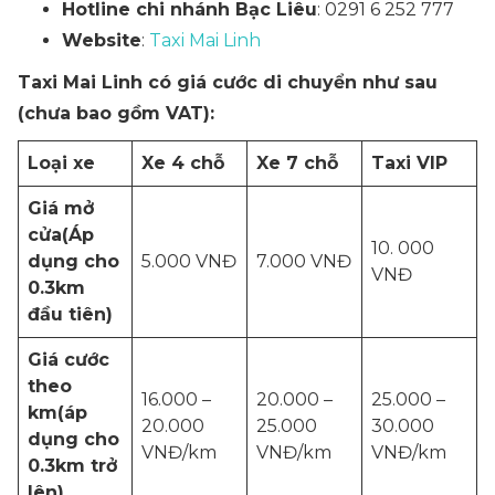
Hotline chi nhánh Bạc Liêu
: 0291 6 252 777
Website
:
Taxi Mai Linh
Taxi Mai Linh có giá cước di chuyển như sau
(chưa bao gồm VAT):
Loại xe
Xe 4 chỗ
Xe 7 chỗ
Taxi VIP
Giá mở
cửa
(Áp
10. 000
dụng cho
5.000 VNĐ
7.000 VNĐ
VNĐ
0.3km
đầu tiên)
Giá cước
theo
16.000 –
20.000 –
25.000 –
km
(áp
20.000
25.000
30.000
dụng cho
VNĐ/km
VNĐ/km
VNĐ/km
0.3km trở
lên)