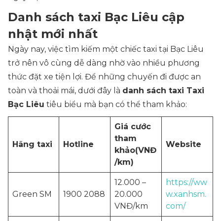
Danh sách taxi Bạc Liêu cập
nhật mới nhất
Ngày nay, việc tìm kiếm một chiếc taxi tại Bạc Liêu
trở nên vô cùng dễ dàng nhờ vào nhiều phương
thức đặt xe tiện lợi. Để những chuyến đi được an
toàn và thoải mái, dưới đây là
danh sách taxi Taxi
Bạc Liêu
tiêu biểu mà bạn có thể tham khảo:
Giá cước
tham
Hãng taxi
Hotline
Website
khảo
(VNĐ
/km)
12.000 –
https://ww
Green SM
1900 2088
20.000
w.xanhsm.
VNĐ/km
com/