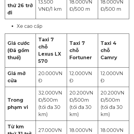
13.500
18.000VN
18.000VN
thứ 26 trở
VNĐ/1 km
Đ/500 m
Đ/500 m
đi
Xe cao cấp
Taxi 7
Giá cước
Taxi 7
Taxi 4
chỗ
(Đã gồm
chỗ
chỗ
Lexus LX
thuế)
Fortuner
Camry
570
Giá mở
20.000VN
12.000VN
12.000VN
cửa
Đ
Đ
Đ
32.000VN
20.200VN
20.200VN
Trong
Đ/500m
Đ/500m
Đ/500m
phạm vi
(tối đa 30
(tối đa 30
(tối đa 30
km)
km)
km)
Từ km
27.000VN
18.000VN
18.000VN
thứ 31 trở