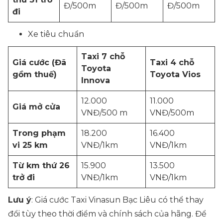
Đ/500m
Đ/500m
Đ/500m
đi
Xe tiêu chuẩn
Taxi 7 chỗ
Giá cước (Đã
Taxi 4 chỗ
Toyota
gồm thuế)
Toyota Vios
Innova
12.000
11.000
Giá mở cửa
VNĐ/500 m
VNĐ/500m
Trong phạm
18.200
16.400
vi 25 km
VNĐ/1km
VNĐ/1km
Từ km thứ 26
15.900
13.500
trở đi
VNĐ/1km
VNĐ/1km
Lưu ý
: Giá cước Taxi Vinasun Bạc Liêu có thể thay
đổi tùy theo thời điểm và chính sách của hãng. Để