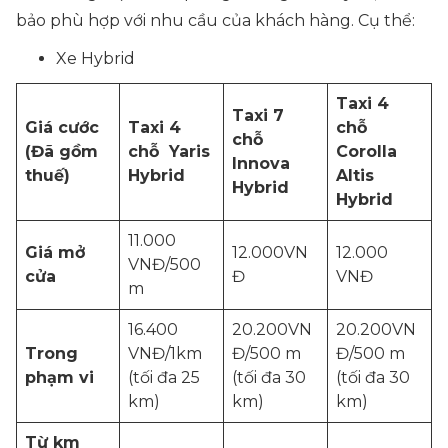
bảo phù hợp với nhu cầu của khách hàng. Cụ thể:
Xe Hybrid
Taxi 4
Taxi 7
Giá cước
Taxi 4
chỗ
chỗ
(Đã gồm
chỗ Yaris
Corolla
Innova
thuế)
Hybrid
Altis
Hybrid
Hybrid
11.000
Giá mở
12.000VN
12.000
VNĐ/500
cửa
Đ
VNĐ
m
16.400
20.200VN
20.200VN
Trong
VNĐ/1km
Đ/500 m
Đ/500 m
phạm vi
(tối đa 25
(tối đa 30
(tối đa 30
km)
km)
km)
Từ km