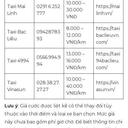
10.000 –
Taxi Mai
0291 6 252
https://mai
30.000
Linh
777
linh.vn/
VNĐ
8.000 –
https://taxi
Taxi Bạc
09428783
12.000
baclieuvn.
Liêu
93
VNĐ/km
com/
13.000 –
https://taxi
0566.994.9
Taxi 4994
16.000
94baclieu.
94
VNĐ/km
com/
10.000 –
Taxi
028.38.27.
https://vin
40.000
Vinasun
27.27
asun.vn/
VNĐ/km
Lưu ý
: Giá cước được liệt kê có thể thay đổi tùy
thuộc vào thời điểm và loại xe bạn chọn. Mức giá
này chưa bao gồm phí giờ chờ. Để biết thông tin chi