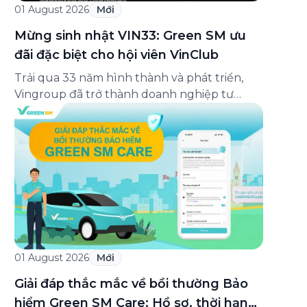
01 August 2026
Mới
Mừng sinh nhật VIN33: Green SM ưu
đãi đặc biệt cho hội viên VinClub
Trải qua 33 năm hình thành và phát triển,
Vingroup đã trở thành doanh nghiệp tư
nhân đa ngành lớn nhất Việt Nam, lọt Top 30
doanh nghiệp lớn nhất Đông Nam Á theo
bảng xếp hạng của Tạp chí Fortune (Mỹ).
Nhân kỷ niệm 33 năm thành lập (8/8/1993
đến 8/8/2026), Green SM trân […]
01 August 2026
Mới
Giải đáp thắc mắc về bồi thường Bảo
hiểm Green SM Care: Hồ sơ, thời hạn