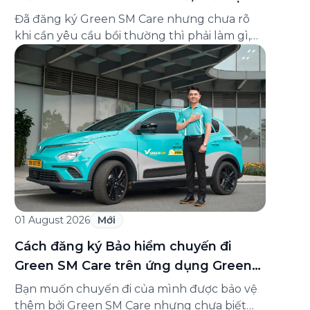
và cách liên hệ hỗ trợ
Đã đăng ký Green SM Care nhưng chưa rõ
khi cần yêu cầu bồi thường thì phải làm gì,
hồ sơ ra sao, hay giấy chứng nhận bảo hiểm
tìm ở đâu? Bài viết này tổng hợp đầy đủ các
câu hỏi thường gặp nhất về quy trình bồi
thường và hỗ trợ của Green […]
01 August 2026
Mới
Cách đăng ký Bảo hiểm chuyến đi
Green SM Care trên ứng dụng Green
SM
Bạn muốn chuyến đi của mình được bảo vệ
thêm bởi Green SM Care nhưng chưa biết