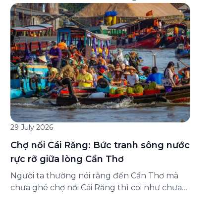
đăng ký ở đâu? Bài viết dưới đây sẽ hướng
dẫn chi tiết cách tham gia (và hủy tham gia)
gói bảo hiểm này ngay trên ứng dụng Green
SM, cùng những lưu ý quan trọng trước khi
[…]
29 July 2026
Chợ nổi Cái Răng: Bức tranh sông nước
rực rỡ giữa lòng Cần Thơ
Người ta thường nói rằng đến Cần Thơ mà
chưa ghé chợ nổi Cái Răng thì coi như chưa
chạm được vào hồn của miền Tây. Từng
đoàn ghe xuồng chở đầy trái cây rực rỡ, tiếng