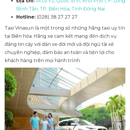
Địa chỉ:
1A Lô F2, Quốc lộ 51, Khu Phố 1, P. Long
Bình Tân, TP. Biên Hòa, Tỉnh Đồng Nai
Hotline:
(028) 38 27 27 27
Taxi Vinasun là một trong số những hãng taxi uy tín
tại Biên hòa. Hãng xe cam kết mang đến dịch vụ
đáng tin cậy với dàn xe đời mới và đội ngũ tài xế
chuyên nghiệp, đảm bảo an toàn và tiện lợi cho
khách hàng trên mọi hành trình.