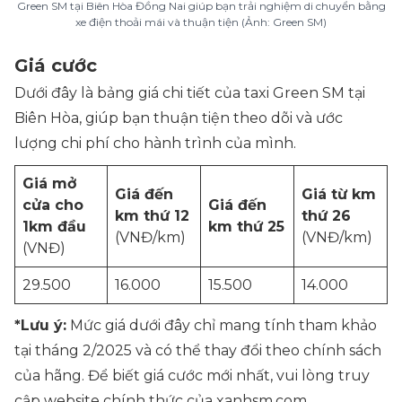
Green SM tại Biên Hòa Đồng Nai giúp bạn trải nghiệm di chuyển bằng
xe điện thoải mái và thuận tiện (Ảnh: Green SM)
Giá cước
Dưới đây là bảng giá chi tiết của taxi Green SM tại
Biên Hòa, giúp bạn thuận tiện theo dõi và ước
lượng chi phí cho hành trình của mình.
Giá mở
Giá đến
Giá từ km
cửa cho
Giá đến
km thứ 12
thứ 26
1km đầu
km thứ 25
(VNĐ/km)
(VNĐ/km)
(VNĐ)
29.500
16.000
15.500
14.000
*Lưu ý:
Mức giá dưới đây chỉ mang tính tham khảo
tại tháng 2/2025 và có thể thay đổi theo chính sách
của hãng. Để biết giá cước mới nhất, vui lòng truy
cập website chính thức của xanhsm.com.