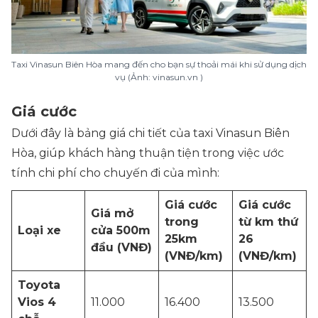
Taxi Vinasun Biên Hòa mang đến cho bạn sự thoải mái khi sử dụng dịch
vụ (Ảnh: vinasun.vn )
Giá cước
Dưới đây là bảng giá chi tiết của taxi Vinasun Biên
Hòa, giúp khách hàng thuận tiện trong việc ước
tính chi phí cho chuyến đi của mình:
Giá cước
Giá cước
Giá mở
trong
từ km thứ
Loại xe
cửa 500m
25km
26
đầu (VNĐ)
(VNĐ/km)
(VNĐ/km)
Toyota
Vios 4
11.000
16.400
13.500