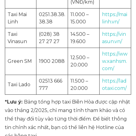
(VNĐ/km)
Taxi Mai
0251.38.38.
11.000 –
https://mai
Linh
38.38
15.000
linh.vn/
Taxi
(028) 38
14.500 –
https://vin
Vinasun
27 27 27
19.600
asun.vn/
https://ww
12.500 –
Green SM
1900 2088
w.xanhsm.
20.000
com/
02513 666
11.500 –
https://lad
Taxi Lado
777
20.000
otaxi.com/
*Lưu ý:
Bảng tổng hợp taxi Biên Hòa được cập nhật
vào tháng 2/2025, chỉ mang tính tham khảo và có
thể thay đổi tùy vào từng thời điểm. Để biết thông
tin chính xác nhất, bạn có thể liên hệ Hotline của
các hãng taxi.