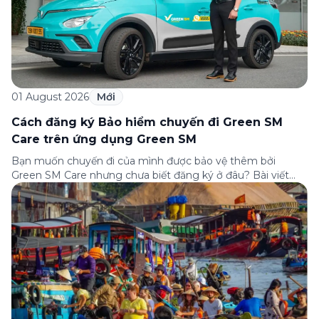
01 August 2026
Mới
Cách đăng ký Bảo hiểm chuyến đi Green SM
Care trên ứng dụng Green SM
Bạn muốn chuyến đi của mình được bảo vệ thêm bởi
Green SM Care nhưng chưa biết đăng ký ở đâu? Bài viết
dưới đây sẽ hướng dẫn chi tiết cách tham gia (và hủy tham
gia) gói bảo hiểm này ngay trên ứng dụng Green SM, cùng
những lưu ý quan trọng trước khi […]