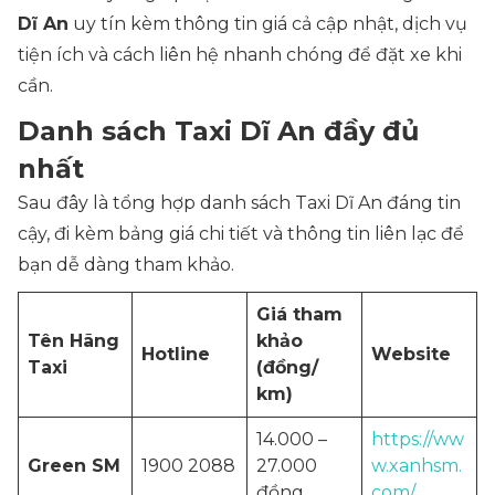
Dĩ An
uy tín kèm thông tin giá cả cập nhật, dịch vụ
tiện ích và cách liên hệ nhanh chóng để đặt xe khi
cần.
Danh sách Taxi Dĩ An đầy đủ
nhất
Sau đây là tổng hợp danh sách Taxi Dĩ An đáng tin
cậy, đi kèm bảng giá chi tiết và thông tin liên lạc để
bạn dễ dàng tham khảo.
Giá tham
Tên Hãng
khảo
Hotline
Website
Taxi
(đồng/
km)
14.000 –
https://ww
Green SM
1900 2088
27.000
w.xanhsm.
đồng
com/