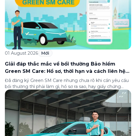
01 August 2026
Mới
Giải đáp thắc mắc về bồi thường Bảo hiểm
Green SM Care: Hồ sơ, thời hạn và cách liên hệ
hỗ trợ
Đã đăng ký Green SM Care nhưng chưa rõ khi cần yêu cầu
bồi thường thì phải làm gì, hồ sơ ra sao, hay giấy chứng
nhận bảo hiểm tìm ở đâu? Bài viết này tổng hợp đầy đủ các
câu hỏi thường gặp nhất về quy trình bồi thường và hỗ trợ
của Green […]