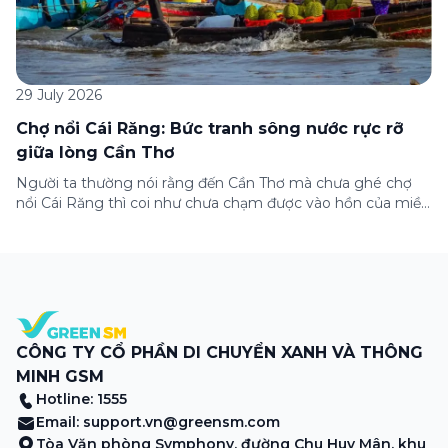
29 July 2026
Chợ nổi Cái Răng: Bức tranh sông nước rực rỡ
giữa lòng Cần Thơ
Người ta thường nói rằng đến Cần Thơ mà chưa ghé chợ
nổi Cái Răng thì coi như chưa chạm được vào hồn của miền
Tây. Từng đoàn ghe xuồng chở đầy trái cây rực rỡ, tiếng
máy nổ lách tách hòa cùng tiếng rao mời vang vọng trong
sương sớm, và cả những cây […]
CÔNG TY CỔ PHẦN DI CHUYỂN XANH VÀ THÔNG
MINH GSM
Hotline: 1555
Email:
support.vn@greensm.com
Tòa Văn phòng Symphony, đường Chu Huy Mân, khu