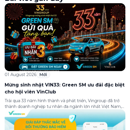
01 August 2026
Mới
Mừng sinh nhật VIN33: Green SM ưu đãi đặc biệt
cho hội viên VinClub
Trải qua 33 năm hình thành và phát triển, Vingroup đã trở
thành doanh nghiệp tư nhân đa ngành lớn nhất Việt Nam,
lọt Top 30 doanh nghiệp lớn nhất Đông Nam Á theo bảng
xếp hạng của Tạp chí Fortune (Mỹ). Nhân kỷ niệm 33 năm
thành lập (8/8/1993 đến 8/8/2026), Green SM trân […]