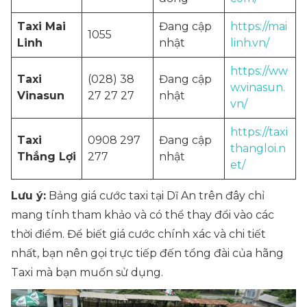
Taxi Mai
Đang cập
https://mai
1055
Linh
nhật
linh.vn/
https://ww
Taxi
(028) 38
Đang cập
w.vinasun.
Vinasun
27 27 27
nhật
vn/
https://taxi
Taxi
0908 297
Đang cập
thangloi.n
Thắng Lợi
277
nhật
et/
Lưu ý:
Bảng giá cước taxi tại Dĩ An trên đây chỉ
mang tính tham khảo và có thể thay đổi vào các
thời điểm. Để biết giá cước chính xác và chi tiết
nhất, bạn nên gọi trực tiếp đến tổng đài của hãng
Taxi mà bạn muốn sử dụng.