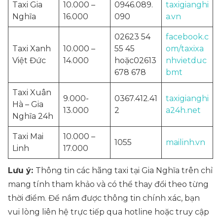
Taxi Gia
10.000 –
0946.089.
taxigianghi
Nghĩa
16.000
090
a.vn
02623 54
facebook.c
Taxi Xanh
10.000 –
55 45
om/taxixa
Việt Đức
14.000
hoặc02613
nhvietduc
678 678
bmt
Taxi Xuân
9.000-
0367.412.41
taxigianghi
Hà – Gia
13.000
2
a24h.net
Nghĩa 24h
Taxi Mai
10.000 –
1055
mailinh.vn
Linh
17.000
Lưu ý:
Thông tin các hãng taxi tại Gia Nghĩa trên chỉ
mang tính tham khảo và có thể thay đổi theo từng
thời điểm. Để nắm được thông tin chính xác, bạn
vui lòng liên hệ trực tiếp qua hotline hoặc truy cập