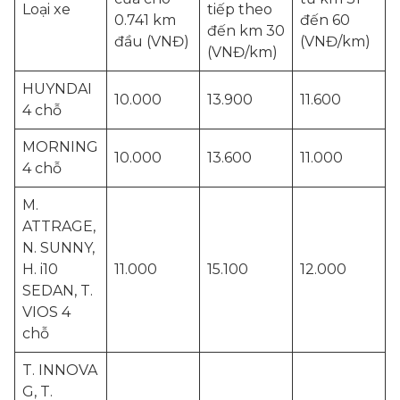
Loại xe
tiếp theo
0.741 km
đến 60
đến km 30
đầu (VNĐ)
(VNĐ/km)
(VNĐ/km)
HUYNDAI
10.000
13.900
11.600
4 chỗ
MORNING
10.000
13.600
11.000
4 chỗ
M.
ATTRAGE,
N. SUNNY,
H. i10
11.000
15.100
12.000
SEDAN, T.
VIOS 4
chỗ
T. INNOVA
G, T.