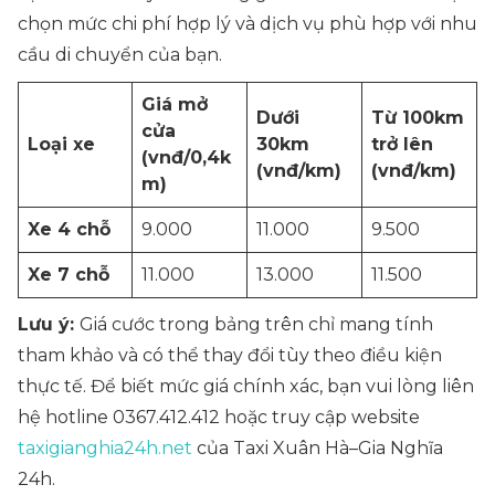
chọn mức chi phí hợp lý và dịch vụ phù hợp với nhu
cầu di chuyển của bạn.
Giá mở
Dưới
Từ 100km
cửa
Loại xe
30km
trở lên
(vnđ/0,4k
(vnđ/km)
(vnđ/km)
m)
Xe 4 chỗ
9.000
11.000
9.500
Xe 7 chỗ
11.000
13.000
11.500
Lưu ý:
Giá cước trong bảng trên chỉ mang tính
tham khảo và có thể thay đổi tùy theo điều kiện
thực tế. Để biết mức giá chính xác, bạn vui lòng liên
hệ hotline
0367.412.412
hoặc truy cập website
taxigianghia24h.net
của Taxi Xuân Hà–Gia Nghĩa
24h.