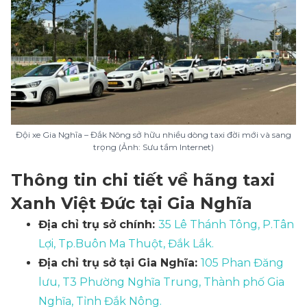
Đội xe Gia Nghĩa – Đắk Nông sở hữu nhiều dòng taxi đời mới và sang
trọng (Ảnh: Sưu tầm Internet)
Thông tin chi tiết về hãng taxi
Xanh Việt Đức tại Gia Nghĩa
Địa chỉ trụ sở chính:
35 Lê Thánh Tông, P.Tân
Lợi, Tp.Buôn Ma Thuột, Đắk Lắk.
Địa chỉ trụ sở tại Gia Nghĩa:
105 Phan Đăng
lưu, T3 Phường Nghĩa Trung, Thành phố Gia
Nghĩa, Tỉnh Đắk Nông.